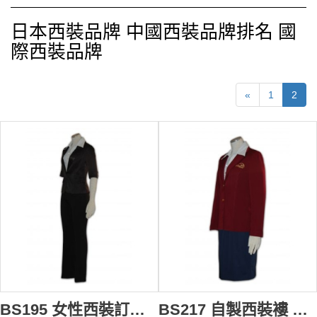
日本西裝品牌 中國西裝品牌排名 國
際西裝品牌
«
1
2
BS195 女性西裝訂造 中袖修身西裝 西裝度身訂製 西裝搭配 西裝專門店
BS217 自製西裝褸 團體繡花外套 度身訂造公司西裝 西裝專門店