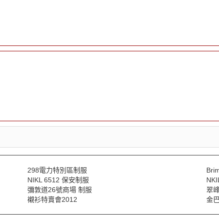
298電力特別區制服
Br
NIKL 6512 保安制服
NK
彌敦道26號商場 制服
翠峰
襯衫特賣會2012
金巴