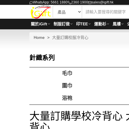
WhatsApp: 5661 1880
2360 1900
sales@igift.hk
關於iGift
制服訂做
印TEE
運動衫
風褸
Home
大量訂購校服冷背心
針織系列
毛巾
圍巾
浴袍
大量訂購學校冷背心 
背心