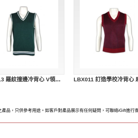
LBX013 羅紋撞邊冷背心 V領校服冷背心 麻花冷背心 冷背心批發商
產品，只供參考用途。如客戶對產品展示有任何疑問，可聯絡iGift進行查