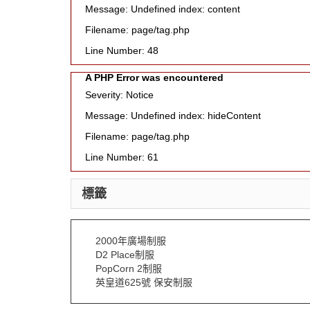
Message: Undefined index: content
Filename: page/tag.php
Line Number: 48
A PHP Error was encountered
Severity: Notice
Message: Undefined index: hideContent
Filename: page/tag.php
Line Number: 61
標籤
2000年廣場制服
D2 Place制服
PopCorn 2制服
英皇道625號 保安制服