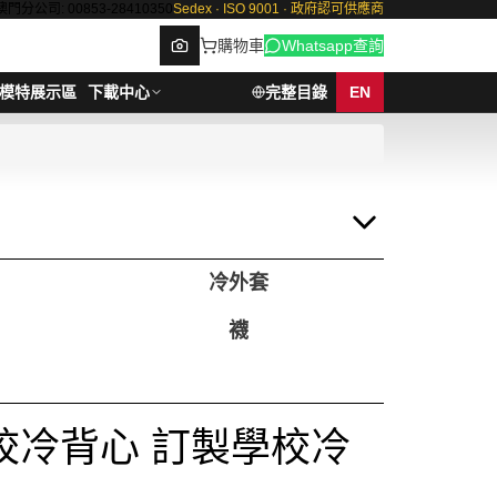
澳門分公司: 00853-28410350
Sedex · ISO 9001 · 政府認可供應商
購物車
Whatsapp查詢
模特展示區
下載中心
完整目錄
EN
Browse
冷外套
襪
校冷背心 訂製學校冷