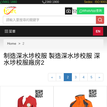
5661 1880
2360 1900
Sedex · ISO 9001
WhatsApp查詢
菜單
EN
Home
2
Browse
制造深水埗校服 製造深水埗校服 深
水埗校服廠房2
«
1
2
3
4
5
»