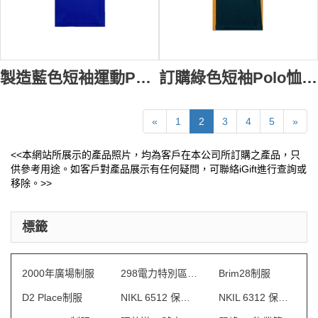
製造藍色短袖運動Polo恤 繡花運動POLO恤 來樣訂製 校服運動POLO恤 中小學生校服 校服專門店 扁機 織名 英文 SU177
訂購綠色短袖Polo恤 撞色衫側 中小學生校服 設計訂造 POLO款運動校服 校服專門店 校服公司 澳洲 SU176
«
1
2
3
4
5
»
<<本網站所展示的產品照片，均為客戶在本公司所訂購之產品，只
供參考用途。如客戶對產品展示有任何疑問，可聯絡iGift進行查詢或
移除。>>
標籤
2000年廣場制服
298電力特別區制服
Brim28制服
D2 Place制服
NIKL 6512 保安制服
NKIL 6312 保安制服