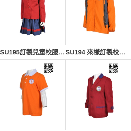
SU195訂製兒童校服 校服套裝 幼兒園校服訂造 訂做校服裙 校服派對 校服公司
SU194 來樣訂製校服外套 訂造個性校服風褸 繡花logo校服 訂做帶帽校服 校服制服製造商HK