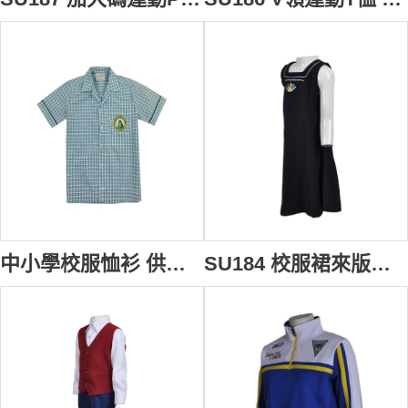
中小學校服恤衫 供應訂購 學校Logo繡花恤衫格仔紋恤衫上衣 恤衫專門店 男兒 夏季 校服 SU185
SU184 校服裙來版訂做 背心長款校服裙 繡花Logo背心裙 小學幼兒園校服設計 校服製造商