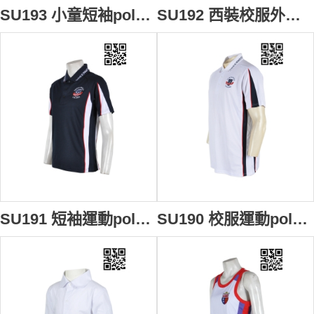
SU193 小童短袖polo上衣 設計訂造 兒童Polo訂做 小童軍制服polo衫 校服制服polo衫 校服polo衫公司
SU192 西裝校服外套 來版訂製 幼稚園西裝外套 校服西裝外套設計 西裝外套配搭 校服外套生產商
SU191 短袖運動polo上衣 度身訂做 LOGO繡花校服polo衫 polo衫選擇 polo批發商
SU190 校服運動polo上衣 來款訂製 加大碼運動polo衫 polo衫款式設計 polo衫生產廠家