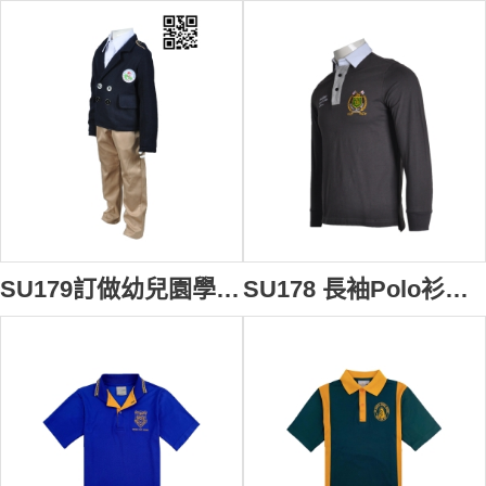
SU179訂做幼兒園學校制服 訂購學校制服中心 訂製學生套裝制服 學校制服專門店HK
SU178 長袖Polo衫供應訂購 校服Logo繡花Polo衫 運動款式Polo衫 Polo衫香港公司