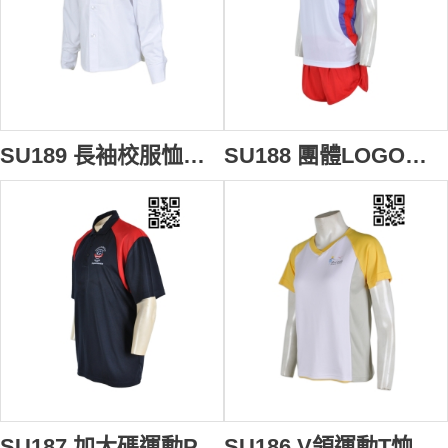
SU189 長袖校服恤衫 在線訂購 幼稚園恤衫 制服恤衫設計恤衫 恤衫配搭 恤衫專門店
SU188 團體LOGO繡花運動套裝 度身訂製 田徑運動校服 運動款式校服設計 校服運動套裝應商
SU187 加大碼運動Polo衫 供應訂購 校服款式運動Polo衫 繡花Polo衫設計選擇 校服Polo衫香港公司
SU186 V領運動T恤 來版訂造 體育校服T恤 吸濕排汗校服T T恤專門店