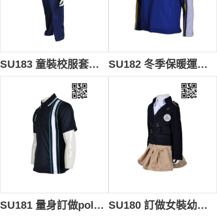
SU183 童裝校服套裝 度身訂製 小學三件套校服 套裝禮服設計選擇 校服供應商
SU182 冬季保暖運動服 來款訂造 團體繡花運動外套 校服運動服選擇 校服運動服製造商
SU181 量身訂做polo校服 訂購學校制服 自製制服中心 學校制服專門店HK
SU180 訂做女裝幼兒園制服 訂購團體學校制服中心 訂做套裝校服供應商HK