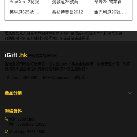
PopCorn 2制服
彌敦道26號商場 制服
翠峰28 物業管理會所制服
英皇道625號 保安制服
襯衫特賣會2012
金巴利道26號 制服
服務條款
私人政策
客戶
網站導航
博客
布料總匯
設計選擇
客戶包括
常見問題
訂購指引
常用布料
輔料包裝
圖樣印制
設計站
設計選擇
iGift
.hk
軒龍實業有限公司
香港及澳門制服訂造專家，成立逾18年，專為金融機構、物業管理公司、政府
機構及大型企業提供度身訂造制服設計及生產服務。
Sedex
ISO 9001
FAMA Approved
政府認可
產品分類
聯絡資料
香港:
2360 1900
澳門:
00853-28410350
WhatsApp:
5661 1880