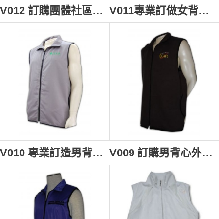
V012 訂購團體社區背心褸 自訂開胸背心制服 袋撞色 設計背心外套款式 背心批發商
V011專業訂做女背心褸 自製半開胸拉鏈制服 訂購團體背心外套專門店
V010 專業訂造男背心褸 訂購團體職業背心外套 diy vest cooling vest 背心男 背心批發商
V009 訂購男背心外套 safety vest 訂製黑色背心褸制服 自訂團體制服專門店