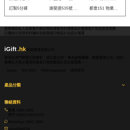
訂製5分褲
謝斐道535號 保安制服
都會151 物業管理會所制服
服務條款
私人政策
客戶
網站導航
博客
布料總匯
設計選擇
客戶包括
常見問題
訂購指引
常用布料
輔料包裝
圖樣印制
設計站
設計選擇
iGift
.hk
軒龍實業有限公司
香港及澳門制服訂造專家，成立逾18年，專為金融機構、物業管理公司、政府
機構及大型企業提供度身訂造制服設計及生產服務。
Sedex
ISO 9001
FAMA Approved
政府認可
產品分類
聯絡資料
香港:
2360 1900
澳門:
00853-28410350
WhatsApp:
5661 1880
sales@igift.hk