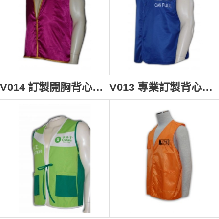
V014 訂製開胸背心外套 waistcoat vest company 訂做背心褸款式 背心批發商
V013 專業訂製背心外套 safety vest 背心外套 襯 男裝背心褸 背心專門店 政府部門 緊急調動背心