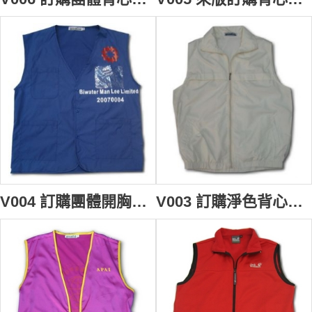
V004 訂購團體開胸背心褸 設計背心款式 訂購員工背心制服 淨色背心批發 vest safety vest
V003 訂購淨色背心制服 訂製開胸背心褸 purchase vest 背心批發