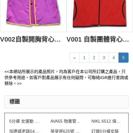
V002自製開胸背心褸 背心diy 線繡 背心燙金 背心外套製衣廠 背心制服專門店
V001 自製團體背心制服 訂購拉鏈背心褸 在線訂購職業背心 背心批發商
«
1
2
3
4
5
<<本網站所展示的產品照片，均為客戶在本公司所訂購之產品，只
供參考用途。如客戶對產品展示有任何疑問，可聯絡iGift進行查詢或
移除。>>
標籤
5分褲 女運動 訂做
AVA55 物業管理會所制服
NIKL 6512 保安制服
加連威老路54號 制服
英皇道625號 保安制服
訂做5分褲女裝