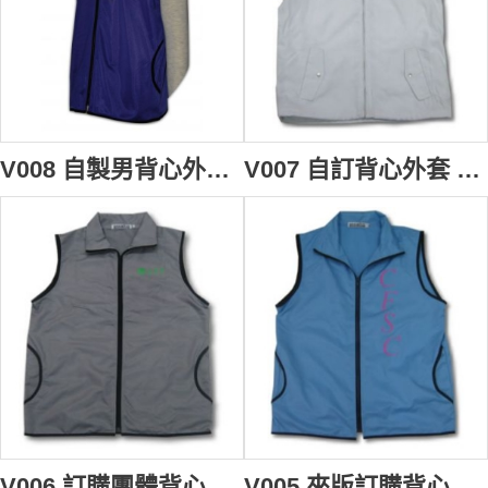
V008 自製男背心外套 waistcoat design down vest 訂購推廣背心褸 設計廣告背心製造商
V007 自訂背心外套 男背心褸 英文 waistcoat design 訂購團體淨色背心褸 背心批發商
V006 訂購團體背心褸 設計開胸背心 自訂背心制服外套 rash vest 淨色背心批發
V005 來版訂購背心外套 訂製職業背心褸 訂做公司背心 背心批發商