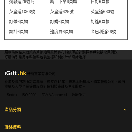
彌敦道26號商場 制服
網上下單6頁帽
自訂6頁帽
英皇道1063號 保安制服
英皇道625號 保安制服
英皇道633號 保安制服
訂做6頁帽
訂購6頁帽
訂造6頁帽
設計6頁帽
邊度買6頁帽
金巴利道26號 制服
服務條款
私人政策
客戶
網站導航
博客
布料總匯
設計選擇
客戶包括
常見問題
訂購指引
常用布料
輔料包裝
圖樣印制
設計站
設計選擇
iGift
.hk
軒龍實業有限公司
香港及澳門制服訂造專家，成立逾18年，專為金融機構、物業管理公司、政府
機構及大型企業提供度身訂造制服設計及生產服務。
Sedex
ISO 9001
FAMA Approved
政府認可
產品分類
聯絡資料