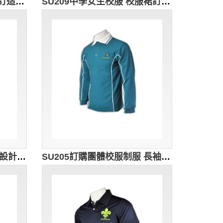
SU213訂造拼色校服 度身訂造校服 PE衫 體育衫 運動服 設計大碼校服 校友會 舊生紀念 校服制服公司
SU209中學女生校服 校服裙訂造 校服經典款式 中學校服團體訂購 校服中心
SU206訂購白色Polo校服 設計純色Polo校服款式 專業訂製香港校服 校服派對 校服專門店HK
SU205訂購團體校服制服 長袖Polo校服制服 設計校服款式 全港校服樣式 校服供應商HK