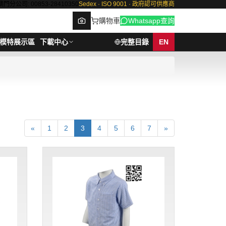
澳門分公司: 00853-28410350
Sedex · ISO 9001 · 政府認可供應商
購物車
Whatsapp查詢
模特展示區
下載中心
完整目錄
EN
Browse
«
1
2
3
4
5
6
7
»