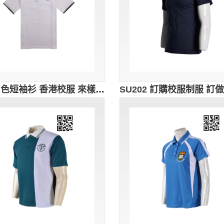
訂購白色短袖衫 香港校服 來樣訂做Polo校服 校友會 舊生紀念 設計男裝Polo短袖衫 校服制服批發 澳洲 高中 校服 SU203