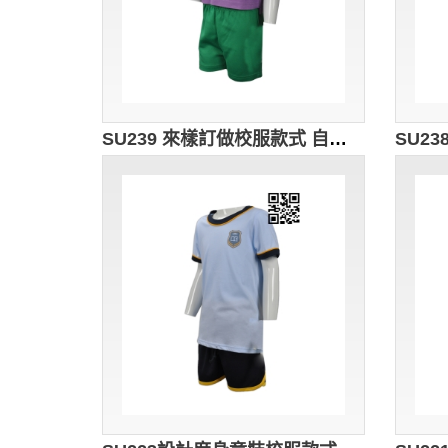
SU239 來樣訂做校服款式 自製繡花LOGO校服款式 香港幼稚園 夏季校服 Greenfield 綠茵 製作校服款式 校服製造商