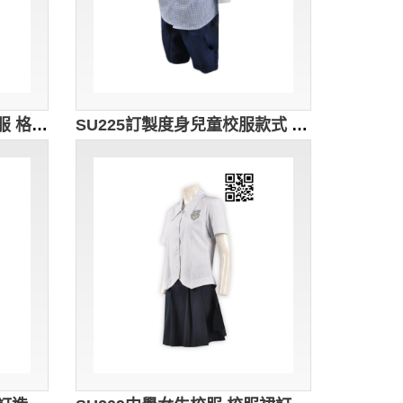
訂造小童校服 設計小學校服 格仔 澳洲 學校 校服 大量訂造小學校服 校服制服公司 SU227
SU225訂製度身兒童校服款式 自訂兒童男裝校服款式 博才小學 男童夏天恤衫校服 設計校服款式 校服專營