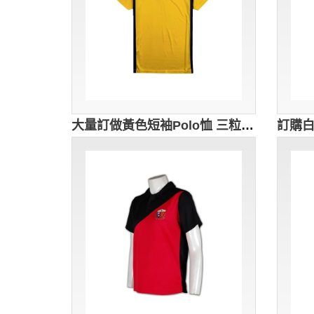
大量訂做黃色短袖Polo恤 三粒鈕扣 來樣訂做學校團隊服 校服派對 校服網上訂購 訂購學校籃球服 校服店 澳洲 SU204