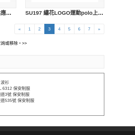
SU198 休閒撞色polo衫 供應訂購 繡花logo制服polo衫 運動制服款式polo衫 polo衫網站
SU197 繡花LOGO運動polo上衣 設計訂造 校服polo上衣 拼布撞色polo衫 polo衫製造商
«
1
2
3
4
5
6
7
»
詢或移除。>>
L 波衫
IL 6312 保安制服
道3號 保安制服
道535號 保安制服