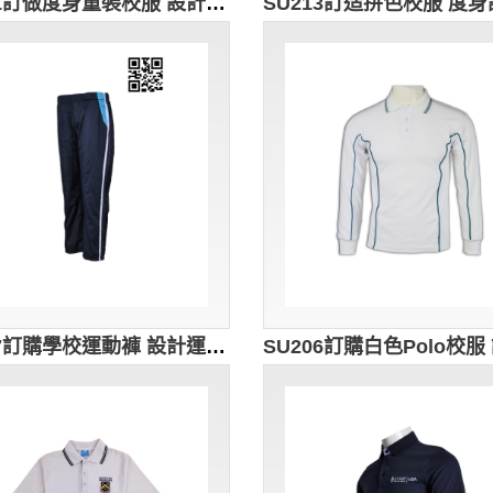
SU221訂做度身童裝校服 設計三件套校服 秋冬校服 百褶裙 自訂裙裝校服 校服製衣廠
SU207訂購學校運動褲 設計運動褲款式 跑步運動長褲 訂購團體校服褲 運動校服褲批發HK