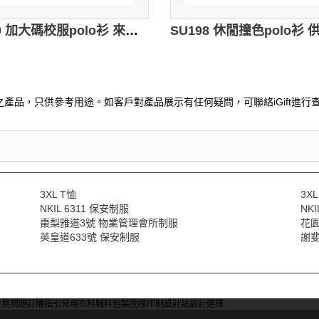
SU199 加大碼校服polo衫 來樣訂做 團體繡花運動制服polo衫 logo設計polo衫 校服polo衫專門店
產品，只供參考用途。如客戶對產品展示有任何疑問，可聯絡iGift進行查
3XL T恤
3X
NKIL 6311 保安制服
NK
棗梨雅道3號 物業管理會所制服
花園
英皇道633號 保安制服
謝斐
常見問題
訂購指引
常用布料
輔料包裝
圖樣印制
設計站
設計選擇