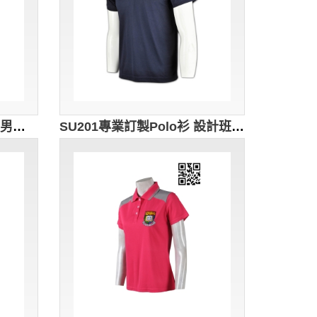
SU202 訂購校服制服 訂做男裝Polo衫 設計Polo款式 訂製運動校服 校服製造商HK
SU201專業訂製Polo衫 設計班衫款式 香港校服 訂購團體校服短袖衫 自製校服制服 校服批發商HK