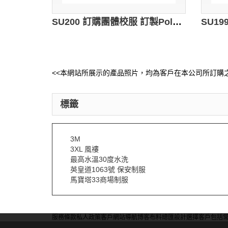
SU200 訂購團體校服 訂製Polo短袖 設計Polo衫款式 來樣訂購校服制服 校服供應商HK
<<本網站所展示的產品照片，均為客戶在本公司所訂購之
標籤
3M
3XL 風褸
最高水溫30度水洗
英皇道1063號 保安制服
馬寶塔33商場制服
服務條款
私人政策
客戶
網站導航
博客
布料總匯
設計選擇
客戶包括