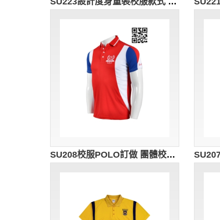
SU223設計度身童裝校服款式 訂製運動服校服款式 博才小學 夏天體育校服 自製校服款式 校服供應商
SU208校服POLO訂做 團體校服POLO恤 度身訂造校服Polo恤 校友會 舊生紀念 校服Polo恤供應商 校服Polo恤專門店HK