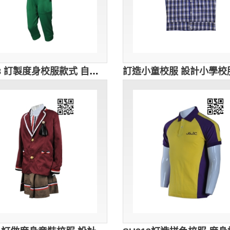
SU238 訂製度身校服款式 自訂小學校服款式 香港幼稚園 冬季校服 Greenfield 綠茵 製作冬裝校服款式 校服工廠