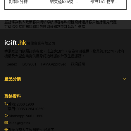
訂製5分褲
謝斐道535號 保安制服
都會151 物業管理會所制服
服務條款
私人政策
客戶
網站導航
博客
布料總匯
設計選擇
客戶包括
常見問題
訂購指引
常用布料
輔料包裝
圖樣印制
設計站
設計選擇
iGift
.hk
軒龍實業有限公司
香港及澳門制服訂造專家，成立逾18年，專為金融機構、物業管理公司、政府
機構及大型企業提供度身訂造制服設計及生產服務。
Sedex
ISO 9001
FAMA Approved
政府認可
產品分類
聯絡資料
香港:
2360 1900
澳門:
00853-28410350
WhatsApp:
5661 1880
sales@igift.hk
香港九龍太子汝州街50號地下