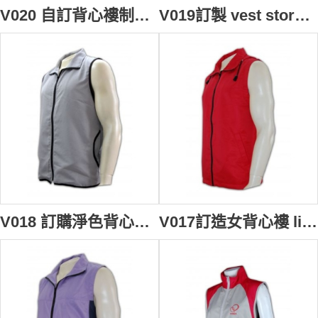
V020 自訂背心褸制服 設計男背心外套款式 宗教選舉 廟會寄付 背心外套製衣廠HK
V019訂製 vest store 背心男 vest company 訂購團體背心褸 製造背心外套專門店
V018 訂購淨色背心褸 訂購團體背心外套款式 自製職業背心 背心供應商
V017訂造女背心褸 life vests tactical vest 來樣訂購團體背心外套 背心批發商HK