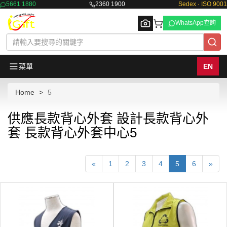
5661 1880
2360 1900
Sedex · ISO 9001
WhatsApp查詢
菜單
EN
Home
5
Browse
供應長款背心外套 設計長款背心外
套 長款背心外套中心5
«
1
2
3
4
5
6
»