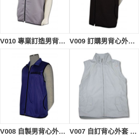
V010 專業訂造男背心褸 訂購團體職業背心外套 diy vest cooling vest 背心男 背心批發商
V009 訂購男背心外套 safety vest 訂製黑色背心褸制服 自訂團體制服專門店
V008 自製男背心外套 waistcoat design down vest 訂購推廣背心褸 設計廣告背心製造商
V007 自訂背心外套 男背心褸 英文 waistcoat design 訂購團體淨色背心褸 背心批發商