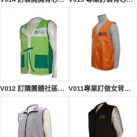
V012 訂購團體社區背心褸 自訂開胸背心制服 袋撞色 設計背心外套款式 背心批發商
V011專業訂做女背心褸 自製半開胸拉鏈制服 訂購團體背心外套專門店