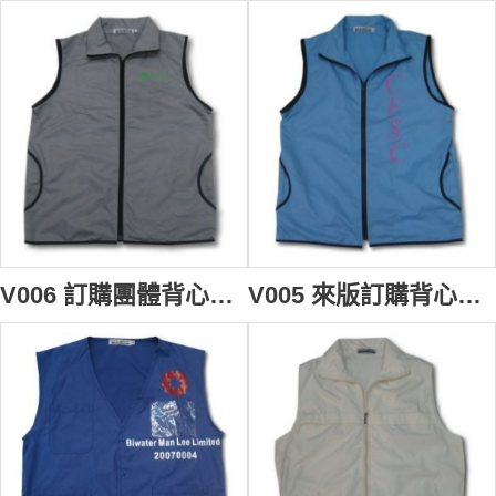
V006 訂購團體背心褸 設計開胸背心 自訂背心制服外套 rash vest 淨色背心批發
V005 來版訂購背心外套 訂製職業背心褸 訂做公司背心 背心批發商