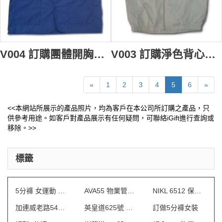
V004 訂購團體開胸背心褸 設計背心款式 訂購員工背心制服 淨色背心批發 vest safety vest
V003 訂購淨色背心制服 訂製開胸背心褸 purchase vest 背心批發
«
1
2
3
4
5
6
»
<<本網站所展示的產品照片，均為客戶在本公司所訂購之產品，只
供參考用途。如客戶對產品展示有任何疑問，可聯絡iGift進行查詢或
移除。>>
標籤
5分褲 女運動 訂做
AVA55 物業管理會所制服
NIKL 6512 保安制服
加連威老路54號 制服
英皇道625號 保安制服
訂做5分褲女裝