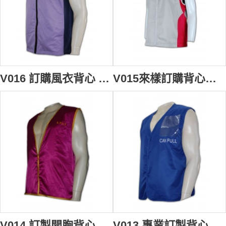
V016 訂購風衣背心 vest jacket cheap vest 訂製職業背心外套 自訂背心褸供應商HK
V015來樣訂購背心褸 設計背心外套款式 vest design vest store speed vest 背心專門店
V014 訂製開胸背心外套 waistcoat vest company 訂做背心褸款式 背心批發商
V013 專業訂製背心外套 safety vest 背心外套 襯 男裝背心褸 背心專門店 政府部門 緊急調動背心