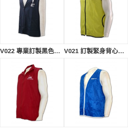
V022 專業訂製黑色男背心褸 訂購團體開胸背心外套 設計背心款式 cheap vest vest design 背心批發商
V021 訂製緊身背心男背心外套 diy vest waistcoat online 背心外套中心 設計背心褸批發商