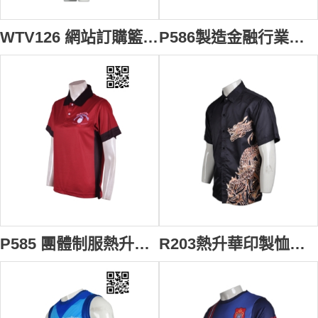
WTV126 網站訂購籃球服 組隊波衫 籃球波衫印製 全件印 熱升華印字波衫 團體籃球服 籃球服專門店
P586製造金融行業熱升華 金融銀行業 運動衫 個人設計工作Polo恤 大量訂造Polo恤 Polo恤製造商
P585 團體制服熱升華polo恤 度身訂做 俱樂部團體運動polo恤 羽毛球 乒乓球 熱升華polo恤 熱升華產品專門店
R203熱升華印製恤衫 定製 個性龍形圖紋熱升華恤衫 熱升華產品設計 熱升華恤衫生產商