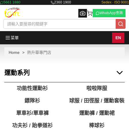
5661 1880
2360 1900
Sedex · ISO 9001
WhatsApp查詢
菜單
EN
Home
熱升華專門店
Browse
運動系列
功能性運動衫
啦啦隊服
鏢隊衫
球服 / 田徑服 / 運動套裝
單車衫/單車褲
運動褲 / 運動裙
功夫衫 / 跆拳道衫
棒球衫