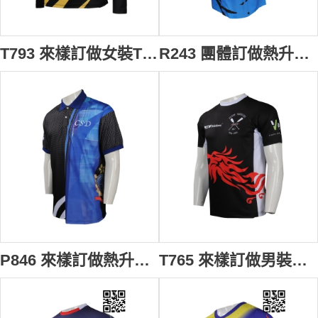
T793 來樣訂做女裝T恤熱升華款式 設計全件印花熱升華T恤 netball 投球 籃網球 隊衫熱升華專營店
R243 團體訂做熱升華恤衫 大量訂購熱升華員工制服恤衫 飛鏢隊衫 熱升華生產商 電競 電競比賽 電子遊戲比賽 電競隊衫 電競衣服 電競外套
P846 來樣訂做熱升華Polo恤 網上下單短袖熱升華Polo恤 保齡球隊衫 保齡衣 熱升華製造商
T765 來樣訂做男裝熱升華T恤 自製男裝熱升華T恤 划艇比賽 獨木舟 槳板運動 隊衫 熱升華供應商