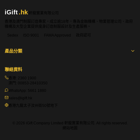
iGift
.hk
軒龍實業有限公司
香港及澳門制服訂造專家，成立逾18年，專為金融機構、物業管理公司、政府
機構及大型企業提供度身訂造制服設計及生產服務。
Sedex
ISO 9001
FAMA Approved
政府認可
產品分類
聯絡資料
香港:
2360 1900
澳門:
00853-28410350
WhatsApp:
5661 1880
sales@igift.hk
香港九龍太子汝州街50號地下
© 2026 iGift Company Limited 軒龍實業有限公司. All rights reserved.
網站地圖