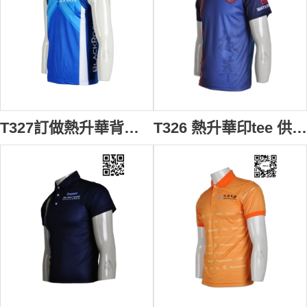
T327訂做熱升華背心 自製無袖背心tee 設計背心款式 銀行業界 跑步背心 背心供應商HK
T326 熱升華印tee 供應訂購 團體運動熱升華tee 羽毛球 乒乓球 保齡球衣 熱升華tee恤設計 保齡衣 熱升華tee廠家