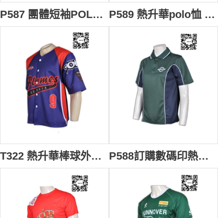
P587 團體短袖POLO衫設計訂製 熱升華印製POLO衫 羽毛球 乒乓球 潮款POLO衫 POLO衫供應商
P589 熱升華polo恤 供應訂購 活動Logo熱升華polo恤 團體訂製polo恤 熱升華polo恤公司
T322 熱升華棒球外套 來樣訂造 團體Logo熱升華外套印製 全件印 熱升華外套香港製造
P588訂購數碼印熱升華Polo衫 團體Logo訂製熱升華Polo衫 羽毛球 乒乓球 修身女裝數碼印tee批發商