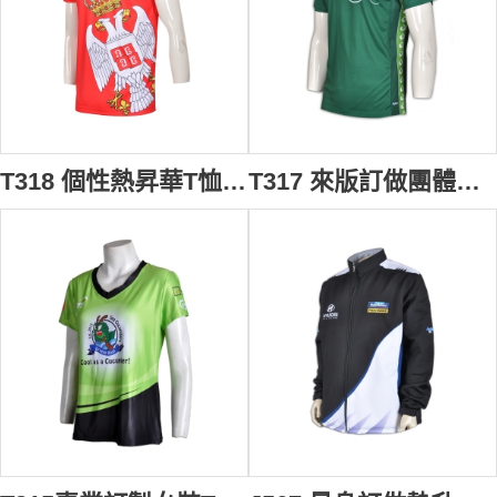
T318 個性熱昇華T恤設計印製 鷹頭圖案熱升華 保齡球衣 全件印 熱昇華T恤公司 熱升華生產商
T317 來版訂做團體熱昇華T恤 熱升華產品款式設計選擇 T恤專門店 熱升華HK製造商