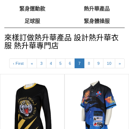
緊身運動款
熱升華產品
足球服
緊身體操服
來樣訂做熱升華產品 設計熱升華衣
服 熱升華專門店
‹ First
«
3
4
5
6
7
8
9
10
»