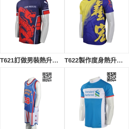
T621訂做男裝熱升華T恤 自訂全件印T恤款式 熱升華T恤 設計LOGOT恤款式 T恤供應商
T622製作度身熱升華T恤款式 射箭隊衫 射箭運動制服 訂造全件印印花T恤 熱升華T恤 自訂男裝T恤款式 T恤專營