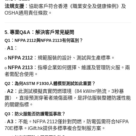
法規支援
：協助客戶符合香港《職業安全及健康條例》及
OSHA通用責任條款。
5. 專業Q&A：解決客戶常見疑問
Q1：NFPA 2112與NFPA 2113有何區別？
A1
：
·
NFPA 2112
：規範服裝的設計、測試與生產標準。
o
NFPA 2113
：指導企業如何選擇、維護及管理防火服。兩
o
者需配合使用。
Q2：為何ASTM F1930人體模型測試如此重要？
A2
：此測試模擬真實閃燃環境（
84 kW/m²熱流，3秒暴
·
露），直接預測穿著者燒傷面積，是評估服裝整體防護性能
的關鍵指標。
Q3：防火服能否防護電弧事故？
A3
：不能。
NFPA 2112僅針對閃燃，防電弧需符合NFPA
·
70E標準。iGift.hk提供多標準複合型制服方案。