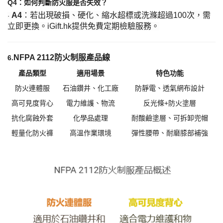
Q4：如何判斷防火服是否失效？
A4
：若出現破損、硬化、縮水超標或洗滌超過
100次，需
·
立即更換。iGift.hk提供免費定期檢驗服務。
NFPA 2112防火制服產品線
6
.
產品類型
適用場景
特色功能
防火連體服
石油鑽井、化工廠
防靜電、透氣網布設計
高可見度背心
電力維護、物流
反光條
+防火塗層
抗化腐蝕外套
化學品處理
耐酸鹼塗層、可拆卸兜帽
輕量化防火褲
高溫作業環境
彈性腰帶、耐磨膝部補強