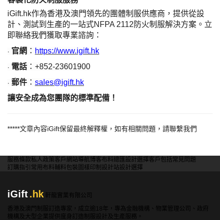
iGift.hk作為香港及澳門領先的團體制服供應商，提供從設
計、測試到生產的一站式NFPA 2112防火制服解決方案。立
即聯絡我們獲取專業諮詢：
官網
：
https://www.igift.hk
·
電話
：
+852-23601900
·
郵件
：
sales@igift.hk
·
讓安全成為您團隊的標準配備！
*****
文章內容
iGift
保留最終解釋權，如有相關問題，請聯繫我們
服務條款
私人政策
客戶
網站導航
博客
布料總匯
設計選擇
客戶包括
常見問題
訂購指引
常用布料
輔料包裝
圖樣印制
設計站
設計選擇
iGift
.hk
軒龍實業有限公司
香港及澳門制服訂造專家，成立逾18年，專為金融機構、物業管理公司、政府
機構及大型企業提供度身訂造制服設計及生產服務。