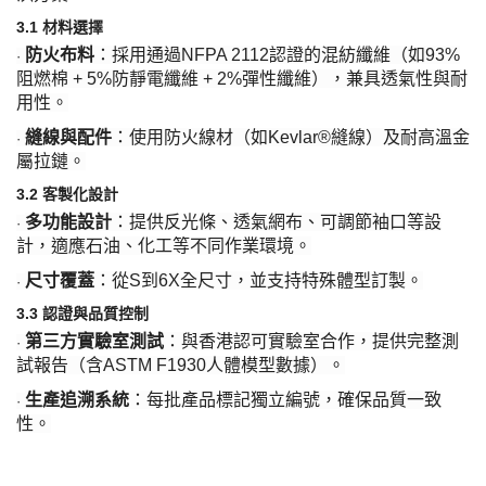
3.1 材料選擇
防火布料
：採用通過
NFPA 2112認證的混紡纖維（如93%
·
阻燃棉 + 5%防靜電纖維 + 2%彈性纖維），兼具透氣性與耐
用性。
縫線與配件
：使用防火線材（如
Kevlar®縫線）及耐高溫金
·
屬拉鏈。
3.2 客製化設計
多功能設計
：提供反光條、透氣網布、可調節袖口等設
·
計，適應石油、化工等不同作業環境。
尺寸覆蓋
：從
S到6X全尺寸，並支持特殊體型訂製。
·
3.3 認證與品質控制
第三方實驗室測試
：與香港認可實驗室合作，提供完整測
·
試報告（含
ASTM F1930人體模型數據）。
生產追溯系統
：每批產品標記獨立編號，確保品質一致
·
性。