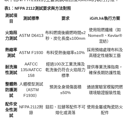
表
1：NFPA 2112測試要求與方法對照
測試項
測試標準
要求
iGift.hk執行方案
目
使用阻燃纖維（如
火焰阻
布料燃燒後續燃時間
≤2
ASTM D6413
Nomex®、Kevlar®
力測試
秒、炭化長度≤100mm
混紡）
熱縮率
採用預縮處理布料及
ASTM F1930
布料受熱後縮率
≤10%
測試
高穩定性縫製工藝
AATCC
經過
100次工業洗滌及
耐洗滌
提供專業洗滌指南，
135/AATCC
乾洗後仍符合火焰阻力
性測試
確保長期防護性能
158
標準
整體熱
人體模型測試
預測全身燒傷面積
通過實驗室模擬閃燃
防護測
（
ASTM
≤50%
環境驗證服裝性能
試
F1930）
配件安
NFPA 2112附
鈕扣、拉鏈等配件不可
使用金屬或陶瓷防火
全性測
錄
熔化或滴落
配件
試