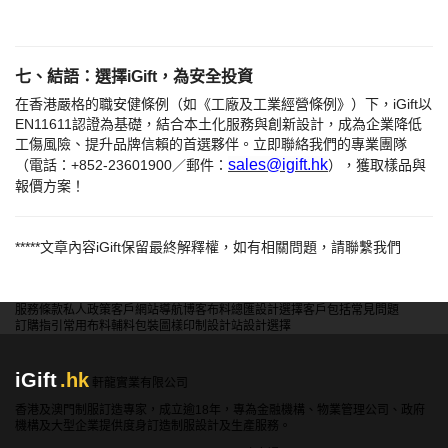
七、結語：選擇
iGift，為安全投資
在香港嚴格的職安健條例（如《工廠及工業經營條例》）下，
iGift以
EN11611認證為基礎，結合本土化服務與創新設計，成為企業降低
工傷風險、提升品牌信賴的首選夥伴。立即聯絡我們的專業團隊
sales@igift.hk
（電話：+852-23601900／郵件：
），獲取樣品與
報價方案！
*****
文章內容
iGift
保留最終解釋權，如有相關問題，請聯繫我們
服務條款
私人政策
客戶
網站導航
博客
布料總匯
設計選擇
客戶包括
常見問題
訂購指引
常用布料
輔料包裝
圖樣印制
設計站
設計選擇
iGift
.hk
軒龍實業有限公司
香港及澳門制服訂造專家，成立逾18年，專為金融機構、物業管理公司、政府
機構及大型企業提供度身訂造制服設計及生產服務。