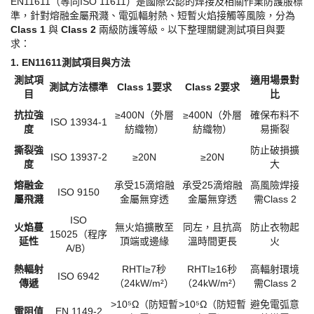
EN11611（等同ISO 11611）是國際公認的焊接及相關作業防護服標
準，針對熔融金屬飛濺、電弧輻射熱、短暫火焰接觸等風險，分為 ​
Class 1
與 ​
Class 2
兩級防護等級。以下整理關鍵測試項目與要
求：
1. EN11611測試項目與方法
測試項
適用場景對
測試方法標準
Class 1要求
Class 2要求
目
比
抗拉強
≥400N（外層
≥400N（外層
確保布料不
ISO 13934-1
度
紡織物）
紡織物）
易撕裂
撕裂強
防止破損擴
ISO 13937-2
≥20N
≥20N
度
大
熔融金
承受
15滴熔融
承受
25滴熔融
高風險焊接
ISO 9150
屬飛濺
金屬無穿透
金屬無穿透
需
Class 2
ISO
火焰蔓
無火焰擴散至
同左，且抗高
防止衣物起
15025（程序
延性
頂端或邊緣
溫時間更長
火
A/B）
熱輻射
RHTI≥7秒
RHTI≥16秒
高輻射環境
ISO 6942
傳遞
（24kW/m²）
（24kW/m²）
需
Class 2
>10⁵Ω（防短暫
>10⁵Ω（防短暫
避免電弧意
電阻值
EN 1149-2