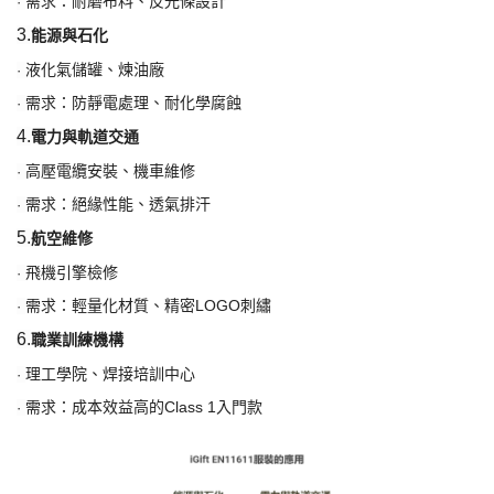
需求：耐磨布料、反光條設計
·
3.
能源與石化
液化氣儲罐、煉油廠
·
需求：防靜電處理、耐化學腐蝕
·
4.
電力與軌道交通
高壓電纜安裝、機車維修
·
需求：絕緣性能、透氣排汗
·
5.
航空維修
飛機引擎檢修
·
需求：輕量化材質、精密
LOGO刺繡
·
6.
職業訓練機構
理工學院、焊接培訓中心
·
需求：成本效益高的
Class 1入門款
·