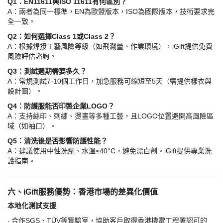
Q1：EN11611與ISO 11611有何區別？
A：兩者為同一標準，EN為歐盟版本，ISO為國際版本，技術要求完
全一致。
Q2：如何選擇Class 1或Class 2？
A：根據焊接工藝風險等級（如飛濺量、作業環境），iGift提供免費
風險評估諮詢。
Q3：測試週期需要多久？
A：常規測試7-10個工作日，加急服務可縮短至5天（需提供樣衣與
設計圖）。
Q4：防護服能否印製企業LOGO？
A：支持絲印、刺繡、燙畫等多種工藝，且LOGO位置避開高風險區
域（如袖口）。
Q5：清洗後是否影響防護性能？
A：建議使用中性洗劑、水溫≤40°C，避免漂白劑。iGift提供專業洗
護指南。
六、
iGift服務優勢：香港市場的差異化價值
本地化測試支援
合作
SGS、TÜV等實驗室，協助客戶取得香港機電工程署認可的
·