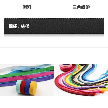
輔料
三色織帶
棉繩 / 絲帶