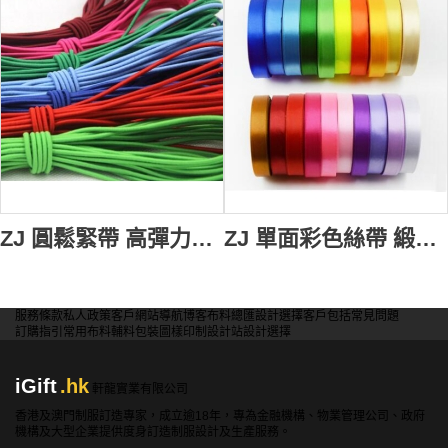
ZJ 圓鬆緊帶 高彈力鬆緊繩
ZJ 單面彩色絲帶 緞帶彩帶
服務條款
私人政策
客戶
網站導航
博客
布料總匯
設計選擇
客戶包括
常見問題
訂購指引
常用布料
輔料包裝
圖樣印制
設計站
設計選擇
iGift
.hk
軒龍實業有限公司
香港及澳門制服訂造專家，成立逾18年，專為金融機構、物業管理公司、政府
機構及大型企業提供度身訂造制服設計及生產服務。