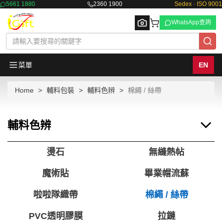
5661 1880
2360 1900
Sedex · ISO 9001
WhatsApp查詢
菜單
EN
Home
輔料包裝
輔料色辨
棉繩 / 絲帶
Browse
輔料色辨
燙石
無縫熱帖
魔術貼
畢業帽流蘇
啦啦隊織帶
棉繩 / 絲帶
PVC透明膠膜
拉鏈