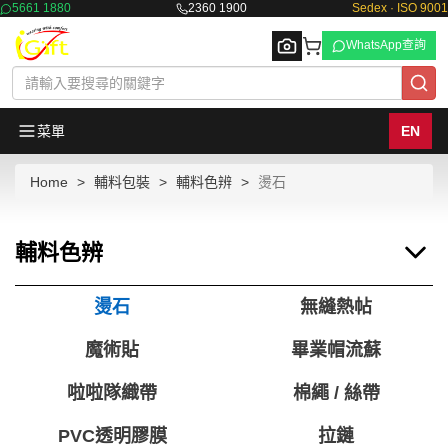
5661 1880
2360 1900
Sedex · ISO 9001
WhatsApp查詢
菜單
EN
Home
輔料包裝
輔料色辨
燙石
Browse
輔料色辨
燙石
無縫熱帖
魔術貼
畢業帽流蘇
啦啦隊織帶
棉繩 / 絲帶
PVC透明膠膜
拉鏈