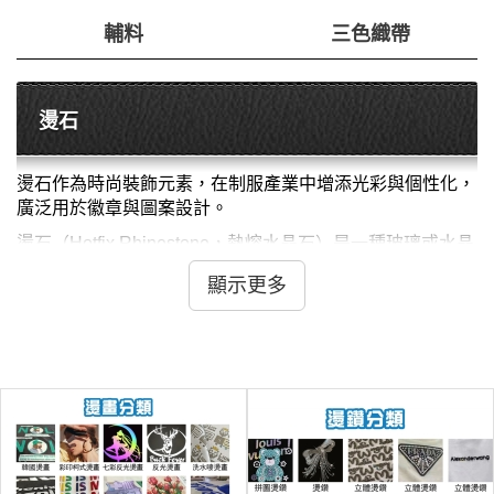
輔料
三色織帶
燙石
燙石作為時尚裝飾元素，在制服產業中增添光彩與個性化，
廣泛用於徽章與圖案設計。
燙石（Hotfix Rhinestone，熱熔水晶石）是一種玻璃或水晶
製成的裝飾石，底部塗布熱熔膠，能透過熱壓機固定於織物
顯示更多
上，提供閃耀反射效果。組成包括水晶本體（鉛晶或無鉛玻
璃，折射率>1.5）、熱熔膠層（如EVA或聚氨酯）和保護
膜，直徑2-10mm，分為圓形、方形等多種形狀，符合環保
標準。製造過程包括水晶切割（精密CNC機器形成多面
體）、底部塗膠（噴塗或浸漬熱熔膠）、烘乾固化、後處理
（如真空鍍膜提升亮度）。過程強調精準控制膠層厚度
（0.1-0.2mm），使用低溫熱熔技術，符合REACH法規，
確保無毒與高黏合性。燙石具優異亮度、耐刮擦、易應用
（熱壓溫度120-160°C，時間5-10秒）。優點包括提升視覺