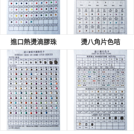
進口熱燙滴膠珠
燙八角片色咭