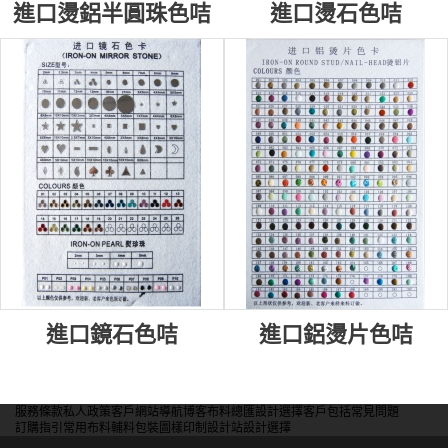
進口燙鋁半圓珠色咭
進口燙石色咭
進口鏡石色咭
進口鋁燙片色咭
服務條款
私人政策
客戶
網站導航
博客
布料總匯
設計選擇
客戶包括
常見問題
訂購指引
常用布料
輔料包裝
圖樣印制
設計站
設計選擇