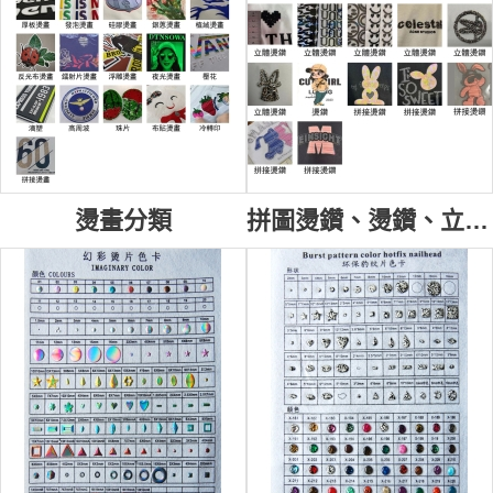
吸引力、抗脫落、成本效益高。
應用廣泛：用於燙石裝飾制服如校服徽章、醫療標識或表演
服，幫助企業打造獨特形象。燙石需通過國際標準驗證，如
ASTM D3359黏合強度測試（>4B級，剝離無脫落）；ISO
6330耐洗滌性（50次清洗後黏合維持>90%）；AATCC 61
加速洗滌（>4級，無變色）。物理測試包括ISO 105色牢度
（>4級，防摩擦褪色）和ASTM F1868熱穩定性（>150°C
無熔化）。耐光性（AATCC 16）達>4級，40小時暴露無衰
燙畫分類
拼圖燙鑽、燙鑽、立體燙鑽、燙鑽、拼接燙鑽
減。這些報告由SGS或Bureau Veritas等第三方機構提供，
證明材料的安全與可靠性。選擇燙石，保障使用者持久光
彩。聯繫我們，探索更多燙石裝飾制服方案！