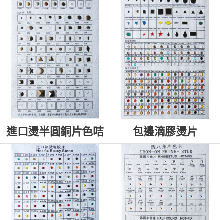
進口燙半圓銅片色咭
包邊滴膠燙片