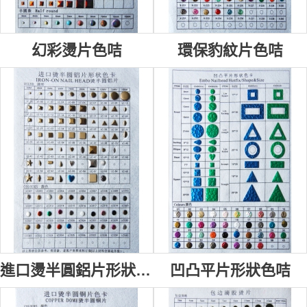
幻彩燙片色咭
環保豹紋片色咭
進口燙半圓鋁片形狀色咭
凹凸平片形狀色咭