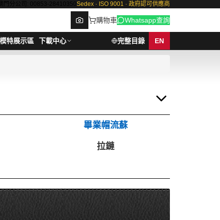
澳門分公司: 00853-28410350
Sedex · ISO 9001 · 政府認可供應商
購物車
Whatsapp查詢
模特展示區
下載中心
完整目錄
EN
Browse
畢業帽流蘇
拉鏈