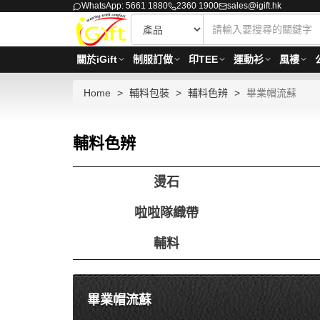
WhatsApp: 5661 1880
2360 1900
sales@igift.hk
關於iGift
制服訂做
印TEE
運動衫
風褸
Home
輔料包裝
輔料色辨
畢業帽流蘇
輔料色辨
燙石
啦啦隊織帶
輔料
畢業帽流蘇