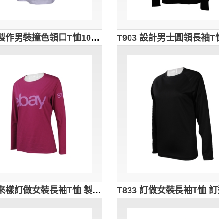
T917 製作男裝撞色領口T恤100%棉 澳門江蘇聯誼會 T恤生產商 白色 男生 短 t
T871 來樣訂做女裝長袖T恤 製作團體制服長袖T恤 印製長袖T恤供應商 粉紅色