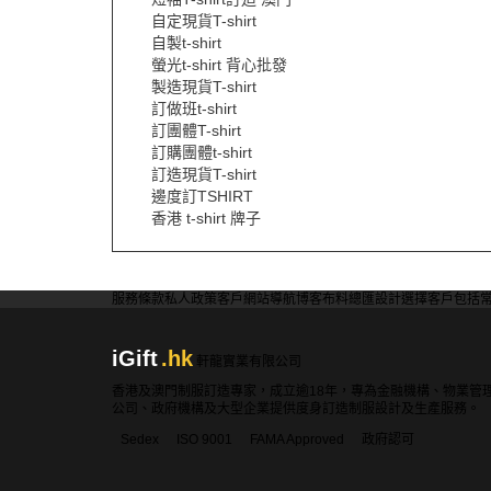
自定現貨T-shirt
自製t-shirt
螢光t-shirt 背心批發
製造現貨T-shirt
訂做班t-shirt
訂團體T-shirt
訂購團體t-shirt
訂造現貨T-shirt
邊度訂TSHIRT
香港 t-shirt 牌子
服務條款
私人政策
客戶
網站導航
博客
布料總匯
設計選擇
客戶包括
iGift
.hk
軒龍實業有限公司
香港及澳門制服訂造專家，成立逾18年，專為金融機構、物業管
公司、政府機構及大型企業提供度身訂造制服設計及生產服務。
Sedex
ISO 9001
FAMA Approved
政府認可