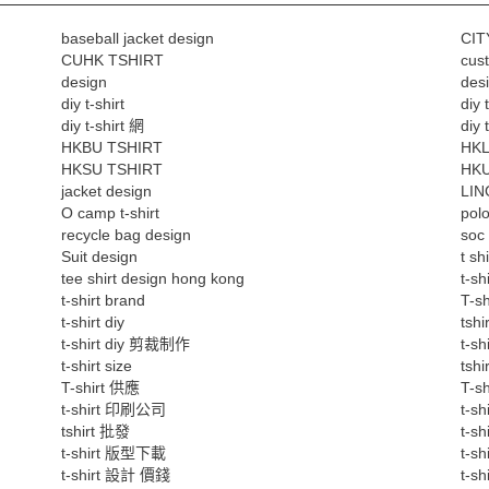
baseball jacket design
CIT
CUHK TSHIRT
cust
design
des
diy t-shirt
diy 
diy t-shirt 網
diy 
HKBU TSHIRT
HKL
HKSU TSHIRT
HKU
jacket design
LIN
O camp t-shirt
polo
recycle bag design
soc
Suit design
t sh
tee shirt design hong kong
t-shi
t-shirt brand
T-sh
t-shirt diy
tshi
t-shirt diy 剪裁制作
t-sh
t-shirt size
tshi
T-shirt 供應
T-s
t-shirt 印刷公司
t-s
tshirt 批發
t-s
t-shirt 版型下載
t-s
t-shirt 設計 價錢
t-s