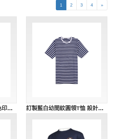
1
2
3
4
»
設計圓領時尚T恤 時尚白色印花logoT恤 個性T恤設計 時尚T恤設計 T恤供應商 T1130
訂製藍白幼間紋圓領T恤 設計男裝夏季團體T恤 透氣 舒適 清爽 精緻車線 拓展活動 公益活動 T1109