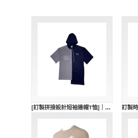
[訂製拼接設計短袖連帽T恤]｜深藍色與淺灰色拼接設計｜帶有白色抽繩｜繡花logo｜餐廳員工T恤｜不規則拚接｜ITSU｜T1168