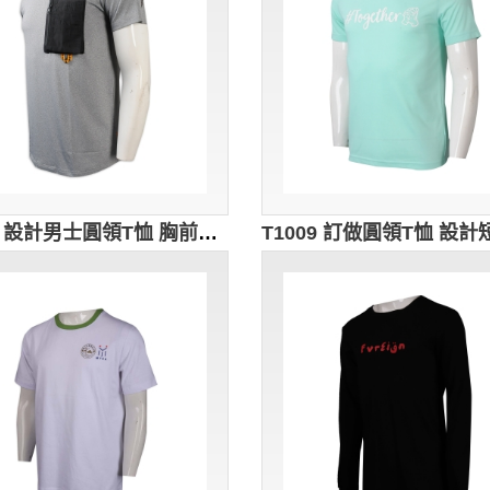
T1034 設計男士圓領T恤 胸前設計拉鏈袋 淨灰色 繡花logo 好看 t 恤 T恤製衣廠