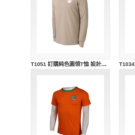
T1051 訂購純色圓領T恤 設計前後幅印花logo T恤供應商 單珠地180g 環保組織 環保團體 漁農