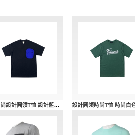
訂製時尚設計圓領T恤 設計藍色左胸胸袋 個性T恤設計 時尚T恤設計 T恤供應商 T1131