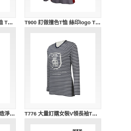
T903 設計男士圓領長袖T恤 T恤製衣廠 黑色
T900 訂做撞色T恤 絲印logo T恤 T恤製造商 灰色 薄長t恤
T833 訂做女裝長袖T恤 訂造淨色款長袖T恤 澳門 羅梁 長袖T恤製造商 非牟利社團 民間社團組織 合營組織 黑色 素面 t 恤 批發 薄長t恤
T776 大量訂購女裝V領長袖T恤 設計女裝V領短袖T恤 橫紋長袖 V領 女裝T恤生產商 灰色和藍色條紋 薄長t恤