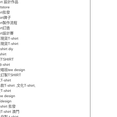
hirt 設計作品
rtstore
hirt批發
hirt牌子
hirt製作流程
hirt訂造
hirt設計賽
現貨T-shirt
現貨T-shirt
shirt diy
hirt
TSHIRT
-shirt
唱班tee design
訂製TSHIRT
-shirt
T-shirt ,文化T-shirt,
-shirt
ee design
design
-shirt 批發
-shirt 澳門
製 t-shirt