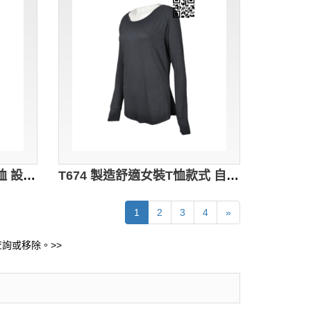
T744 團體訂做長袖男裝T恤 設計印花LOGO款活動T恤 長袖T恤製造商 紅色 薄長t恤
T674 製造舒適女裝T恤款式 自訂淨色T恤款式 保暖 跑步內衣 訂造長袖T恤款式 T恤專門店 灰色 素面 t 恤 批發 薄長t恤 激凸T恤
1
2
3
4
»
詢或移除。>>