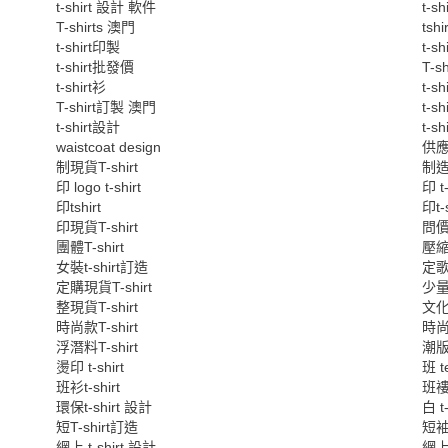
t-shirt 設計 軟件
t-s
T-shirts 澳門
tshi
t-shirt印製
t-s
t-shirt批發價
T-s
t-shirt衫
t-s
T-shirt訂製 澳門
t-s
t-shirt設計
t-s
waistcoat design
供應
制現貨T-shirt
制造
印 logo t-shirt
印 t-
印tshirt
印t-s
印現貨T-shirt
問價
團體T-shirt
壓縮t
女裝t-shirt訂造
定歌
定購現貨T-shirt
少量
整現貨T-shirt
文化T
時尚款T-shirt
時尚款
浮潛料T-shirt
潮版T
燙印 t-shirt
班 t
班衫t-shirt
班褸
環保t-shirt 設計
白 t
短T-shirt訂造
短袖T
網上 t-shirt 設計
網上自