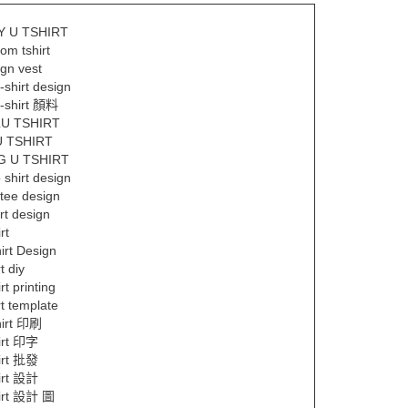
Y U TSHIRT
om tshirt
ign vest
t-shirt design
t-shirt 顏料
U TSHIRT
 TSHIRT
G U TSHIRT
 shirt design
 tee design
irt design
rt
irt Design
rt diy
irt printing
rt template
hirt 印刷
hirt 印字
hirt 批發
hirt 設計
hirt 設計 圖