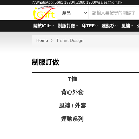
WhatsApp: 5661 1880
2360 1900
sales@igift.hk
關於iGift
制服訂做
印TEE
運動衫
風褸
Home
T-shirt Design
制服訂做
T恤
背心外套
風褸 / 外套
運動系列