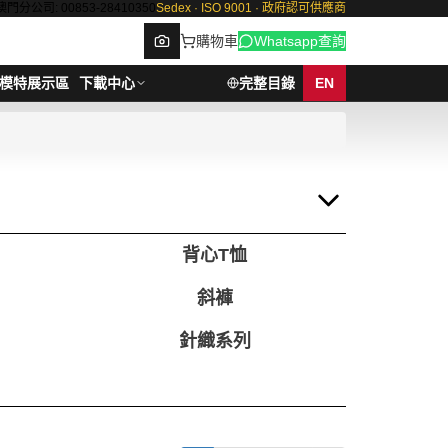
澳門分公司: 00853-28410350
Sedex · ISO 9001 · 政府認可供應商
購物車
Whatsapp查詢
模特展示區
下載中心
完整目錄
EN
Browse
背心T恤
斜褲
針織系列