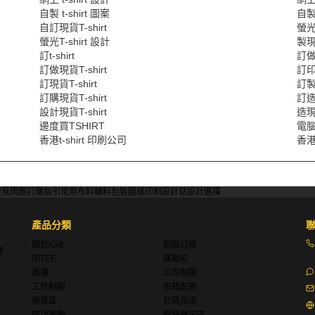
自製 t-shirt 圖案
自製 
自訂現貨T-shirt
螢光T
螢光T-shirt 設計
製現貨
訂t-shirt
訂做團
訂做現貨T-shirt
訂印
訂現貨T-shirt
訂製
訂購現貨T-shirt
訂造
設計現貨T-shirt
造現貨
邊度買TSHIRT
電腦燙
香港t-shirt 印刷公司
香港
常見問題
訂購指引
常用布料
輔料包裝
圖樣印制
設計站
設計選擇
產品分類
關於iGift
制服訂做
理
印TEE
運動衫
風褸
公司制服
工作制服
布藝配飾
現貨區
尺碼指南