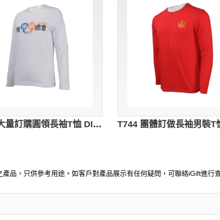
T755 大量訂購圓領長袖T恤 DIY訂做長袖T恤 自製logo款長袖T恤 香港文化學術學會機構 長袖T恤供應 白色
產品，只供參考用途。如客戶對產品展示有任何疑問，可聯絡iGift進行查