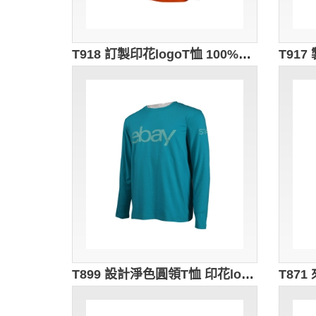
T918 訂製印花logoT恤 100%棉 澳門 陽光少年 T恤供應商 橙色 男生 短 t
T899 設計淨色圓領T恤 印花logoT恤 澳洲 T恤生產商 藍色 薄長t恤 網購 物流人員