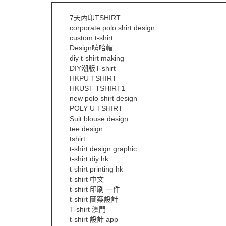
7天內印TSHIRT
corporate polo shirt design
custom t-shirt
Design嘻哈帽
diy t-shirt making
DIY潮版T-shirt
HKPU TSHIRT
HKUST TSHIRT1
new polo shirt design
POLY U TSHIRT
Suit blouse design
tee design
tshirt
t-shirt design graphic
t-shirt diy hk
t-shirt printing hk
t-shirt 中文
t-shirt 印刷 一件
t-shirt 圖案設計
T-shirt 澳門
t-shirt 設計 app