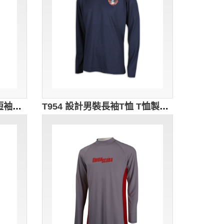
T1009 訂做圓領T恤 設計短袖T恤 圓領 短袖 印花 男裝 教會衫 T恤生產商 湖綠色
T954 設計男裝長袖T恤 T恤製造商 寶藍色 薄長t恤