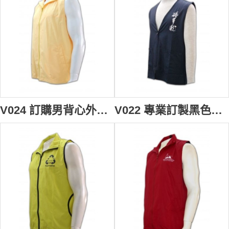
V024 訂購男背心外套 safety vest 背心外套 襯 訂造團體純色背心褸 背心外套批發
V022 專業訂製黑色男背心褸 訂購團體開胸背心外套 設計背心款式 cheap vest vest design 背心批發商