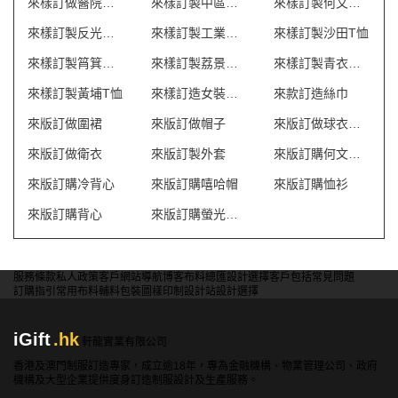
來樣訂做醫院制服
來樣訂製中區中環T恤
來樣訂製何文田風褸
來樣訂製反光背心 澳門
來樣訂製工業制服 澳門
來樣訂製沙田T恤
來樣訂製筲箕灣T恤
來樣訂製荔景風褸
來樣訂製青衣風褸
來樣訂製黃埔T恤
來樣訂造女裝潛水褲
來款訂造絲巾
來版訂做圍裙
來版訂做帽子
來版訂做球衣波衫
來版訂做衛衣
來版訂製外套
來版訂購何文田T恤
來版訂購冷背心
來版訂購嘻哈帽
來版訂購恤衫
來版訂購背心
來版訂購螢光背心
服務條款
私人政策
客戶
網站導航
博客
布料總匯
設計選擇
客戶包括
常見問題
訂購指引
常用布料
輔料包裝
圖樣印制
設計站
設計選擇
iGift
.hk
軒龍實業有限公司
香港及澳門制服訂造專家，成立逾18年，專為金融機構、物業管理公司、政府
機構及大型企業提供度身訂造制服設計及生產服務。