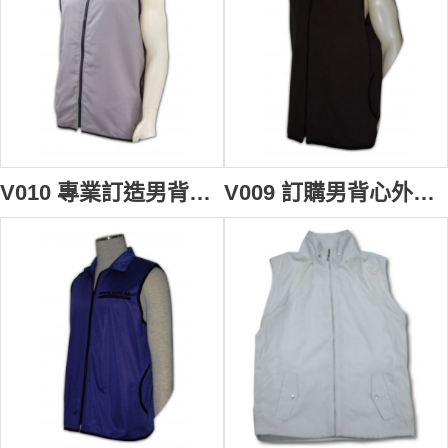
V010 專業訂造男背心褸 訂購團體職業背心外套 diy vest cooling vest 背心男 背心批發商
V009 訂購男背心外套 safety vest 訂製黑色背心褸制服 自訂團體制服專門店