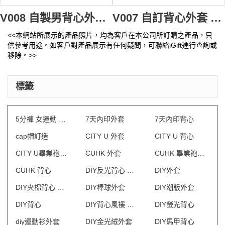
V008 自製男背心外套 waistcoat design down vest 訂購推廣背心褸 設計廣告背心製造商
V007 自訂背心外套 男背心褸 英文 waistcoat design 訂購團體淨色背心褸 背心批發商
<<本網站所展示的產品照片，均為客戶在本公司所訂購之產品，只
供參考用途。如客戶對產品展示有任何疑問，可聯絡iGift進行查詢或
移除。>>
標籤
5分褲 女運動 訂做
7天內印外套
7天內印背心
cap帽訂造
CITY U 外套
CITY U 背心
CITY U畢業袍訂製
CUHK 外套
CUHK 畢業袍訂製
CUHK 背心
DIY反光背心 澳門
DIY外套
DIY夾棉背心 澳門
DIY棒球外套
DIY潮版外套
DIY背心
DIY背心風褸 澳門
DIY螢光背心
diy運動衫外套
DIY金光絨外套
DIY馬甲背心