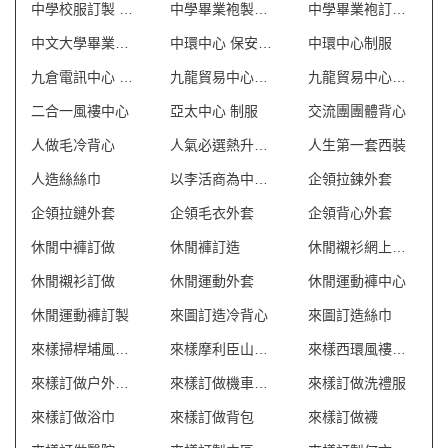
中學校服訂製 澳門
中學畢業袍製造商 澳門
中學畢業袍訂製 澳門
中文大學畢業袍訂製
中環中心 保安制服
中環中心制服
九倉電訊中心 保安制服
九龍貿易中心一座 保安制服
九龍貿易中心二座 保安制服
二合一風褸中心
亞太中心 制服
交流團團體背心
人做毛冷背心
人氣必選熱升華外套
人生第一套西裝
人造絲絲巾
以李活商為中心制服
企領拉鍊外套
企領拉鏈外套
企領毛衣外套
企領背心外套
休閒中褲訂做
休閒褲訂造
休閒襯衫網上訂製
休閒襯衫訂做
休閒運動外套
休閒運動褲中心
休閒運動褲訂製
來圖訂造冷背心
來圖訂造絲巾
來樣掃桿埔風褸外套
來樣摩利臣山風褸外套
來樣西環風褸外套
來樣訂做户外背包
來樣訂做機車風衣推薦
來樣訂做洗禮服
來樣訂做浴巾
來樣訂做背包
來樣訂做襪