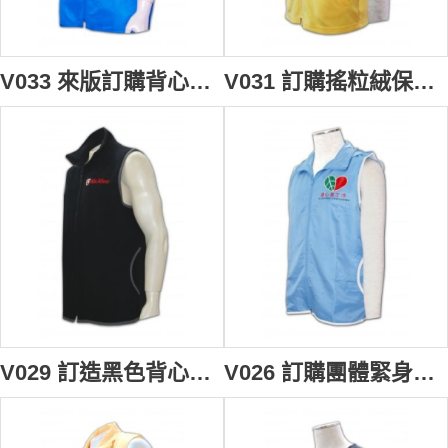
V033 來版訂購背心褸 設計背心款式 拉鏈背心外套 男裝背心褸 背心褸製造商HK
V031 訂購搖粒絨保暖背心 訂製男裝搖粒絨背心 專營搖粒絨背心公司 訂做背心外套專門店
V029 訂造黑色背心褸 訂購團體活動背心外套 設計背心款式 vest order vest jacket 男 背心 背心供應商HK
V026 訂購團體緊身背心 設計男背心外套 waistcoat online 量身訂製背心褸 背心供應商