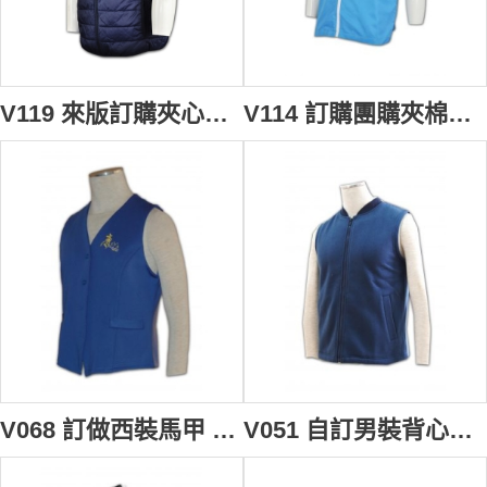
V119 來版訂購夾心棉外套 訂製背心外套顏色 男裝背心褸 度身訂造戶外背心外套 背心專門店
V114 訂購團購夾棉背心外套 男裝夾棉背心訂造公司 度身訂造戶外背心外套 大量訂購背心外套 搬屋 海外移民 搬運
V068 訂做西裝馬甲 背心外套 tailor make 男裝背心外套 西裝背心褸 西裝背心外套製造商
V051 自訂男裝背心褸 訂購團體純色背心外套 訂製保暖背心外套 背心專門店HK rpet 環保再生紗