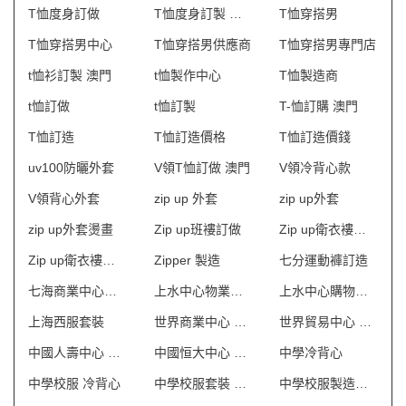
T恤度身訂做
T恤度身訂製 澳門
T恤穿搭男
T恤穿搭男中心
T恤穿搭男供應商
T恤穿搭男專門店
t恤衫訂製 澳門
t恤製作中心
T恤製造商
t恤訂做
t恤訂製
T-恤訂購 澳門
T恤訂造
T恤訂造價格
T恤訂造價錢
uv100防曬外套
V領T恤訂做 澳門
V領冷背心款
V領背心外套
zip up 外套
zip up外套
zip up外套燙畫
Zip up班褸訂做
Zip up衛衣褸製造商hk
Zip up衛衣褸訂造
Zipper 製造
七分運動褲訂造
七海商業中心制服
上水中心物業管理會所制服
上水中心購物商場制服
上海西服套裝
世界商業中心 保安制服
世界貿易中心 保安制服
中國人壽中心 保安制服
中國恒大中心 保安制服
中學冷背心
中學校服 冷背心
中學校服套裝 澳門
中學校服製造商 澳門