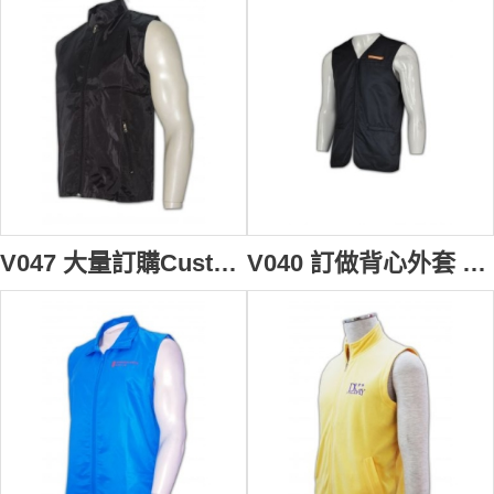
V047 大量訂購Customize男背心 訂製拉鏈背心褸 自訂背心外套款式 背心批發商HK
V040 訂做背心外套 自訂背心褸紙樣 訂購黑色背心褸點襯 男背心外套製作公司