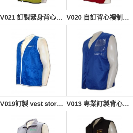
V021 訂製緊身背心男背心外套 diy vest waistcoat online 背心外套中心 設計背心褸批發商
V020 自訂背心褸制服 設計男背心外套款式 宗教選舉 廟會寄付 背心外套製衣廠HK
V019訂製 vest store 背心男 vest company 訂購團體背心褸 製造背心外套專門店
V013 專業訂製背心外套 safety vest 背心外套 襯 男裝背心褸 背心專門店 政府部門 緊急調動背心