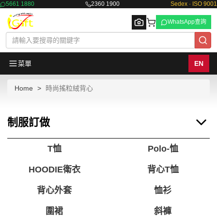
5661 1880
2360 1900
Sedex · ISO 9001
WhatsApp查詢
菜單
EN
Home
時尚搖粒絨背心
Browse
制服訂做
T恤
Polo-恤
HOODIE衛衣
背心T恤
背心外套
恤衫
圍裙
斜褲