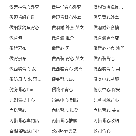
做無袖背心外套
做牛仔背心外套
做現貨梭織反光背心
做現貨網布反光背心
做現貨背心外套
做男背心外套
做網狀釣魚背心
做羽絨 外套 英文
做羽絨外套褸
做背包
做背囊 推介
做背囊專門店
做背幕布
做背心 男
做背心外套 澳門
做背景布
做西裝 背心 英文
做西裝背心
做西裝背心 女
做西裝背心 澳門
做西裝背心 男
做防風 防水 羽絨 外套
健美背心tee
健身中心制服
健身背心Tee
價錢平背心
億京中心 保安制服
元朗貿易中心制服
兆萬中心 制服
兒童羽絨背心
內搭背心
內搭背心 批發
內搭背心 英文
內搭背心專門店
內搭背心推薦
內搭背心收納
全棉搖粒絨背心
公司logo男裝背心
公司背心