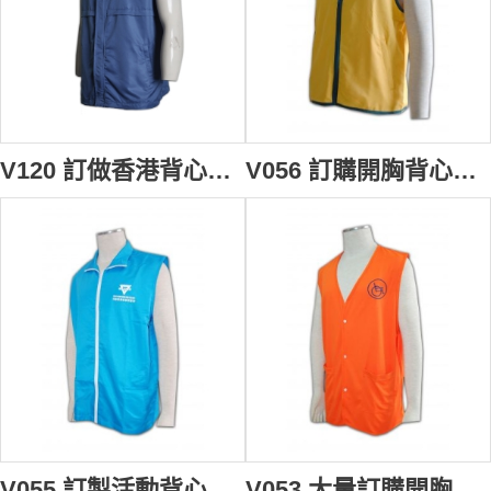
V120 訂做香港背心外套 設計團體活動背心 製造背心外套批發商
V056 訂購開胸背心外套 網上訂製推廣背心 轉訂背心褸外套專門店
V055 訂製活動背心褸 訂購團體背心外套 訂造開胸背心褸 背心外套供應商HK
V053 大量訂購開胸背心褸 設計背心款式 來樣訂購背心外套 定制團體背心專門店