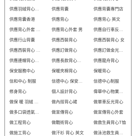
供應羽絨背心外套
供應背囊
供應背囊專門店
供應背囊香港
供應背心
供應背心 英文
供應背心外套 澳門
供應背心外套 男
供應自行車反光背心
供應行山背囊
供應西裝背心
供應西裝背心 女
供應西裝背心 香港
供應訂做背心
供應訂做金光絨外套
供應連帽背心外套
供應長款背心外套
供應龍舟背心
保安服務中心
保暖夾棉背心
保暖背心
信和中心 制服
信德中心 保安制服
信德中心制服
修身背心
個人設計背心
偉華中心物業管理會所制服
做保 暖 羽絨 外套
做內搭背心裙
做單車反光背心
做多口袋透氣網狀背心
做宣傳背心
做宣傳背心外套
做工程背心
做戰術背心
做救生員背心T恤
做施工背心
做汗衫 背心 英文
做泳池救生員防曬背心