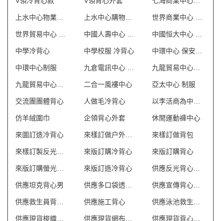
V領冷背心款
V領背心外套
七海商業中心制服
上水中心物業管理會所制服
上水中心購物商場制服
世界商業中心 保安制服
世界貿易中心 保安制服
中國人壽中心 保安制服
中國恒大中心 保安制服
中學冷背心
中學校服 冷背心
中環中心 保安制服
中環中心制服
九倉電訊中心 保安制服
九龍貿易中心一座 保安制服
九龍貿易中心二座 保安制服
二合一風褸中心
亞太中心 制服
交流團團體背心
人做毛冷背心
以李活商為中心制服
仿羊絨圍巾
企領背心外套
休閒運動褲中心
來圖訂造冷背心
來樣訂做户外背包
來樣訂做背包
來樣訂製反光背心 澳門
來版訂購冷背心
來版訂購背心
來版訂購螢光背心
來版訂造冷背心
供應反光背心外套
供應坦克背心男
供應多口袋透氣網狀背心
供應宣傳背心外套
供應救生員背心T恤
供應施工背心
供應泳池救生員防曬背心
供應現貨梭織反光背心
供應現貨網布反光背心
供應現貨背心外套