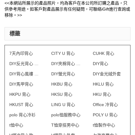
<<本網站所展示的產品照片，均為客戶在本公司所訂購之產品，只
供參考用途。如客戶對產品展示有任何疑問，可聯絡iGift進行查詢或
移除。>>
標籤
7天內印背心
CITY U 背心
CUHK 背心
DIY反光背心 澳門
DIY夾棉背心 澳門
DIY背心
DIY背心風褸 澳門
DIY螢光背心
DIY金光絨外套
DIY馬甲背心
HKBU 背心
HKLU 背心
HKPU 背心
HKSU 背心
HKU 背心
HKUST 背心
LING U 背心
Office 冷背心
polo 背心冷衫
polo恤服務中心
POLY U 背心
t恤中心
T恤穿搭男中心
t恤製作中心