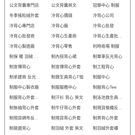
公文背囊專門店
公文背囊英文
冠華中心 制服
冬季搖粒絨外套
冷背心價錢
冷背心公司
冷背心專門店
冷背心廠
冷背心批發
冷背心批發商
冷背心生產商
冷背心生產批發商
冷背心製造廠
冷背心零售
利時商場 制服
制保 暖 羽絨 外套
制內搭背心裙
制單車反光背心
制宣傳背心
制宣傳背心外套
制工程背心
制承建商 反光背心
制救生員背心T恤
制服中心
制服中心製衣廠
制服服務中心
制服背心Tee
制服背心外套訂製
制汗衫 背心 英文
制泳池救生員防曬背心
制無袖背心外套
制牛仔背心外套
制現貨梭織反光背心
制現貨網布反光背心
制現貨背心外套
制男背心外套
制競選背心
制羽絨 外套 英文
制羽絨外套褸