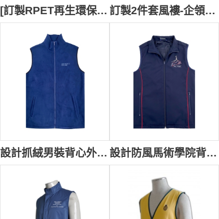
[訂製RPET再生環保抓絨背心外套]｜禮品再生企業訂製｜團體公司制服｜100%聚酯纖維（是用回收再生原料）｜V224
訂製2件套風褸-企領背心 設計搖粒絨背心外套 衫身黑色+青綠色 左/右各1個單唇袋，袋唇撞青綠色設計 YKK拉鏈黑色 City U-Campus Development Office V222
設計抓絨男裝背心外套 訂製繡花logo背心外套 寧波第二中學 背心外套工廠 V216
設計防風馬術學院背心外套 訂製繡花logo背心外套 馬術競技 寶藍色背心外套設計 背心外套工廠 V214