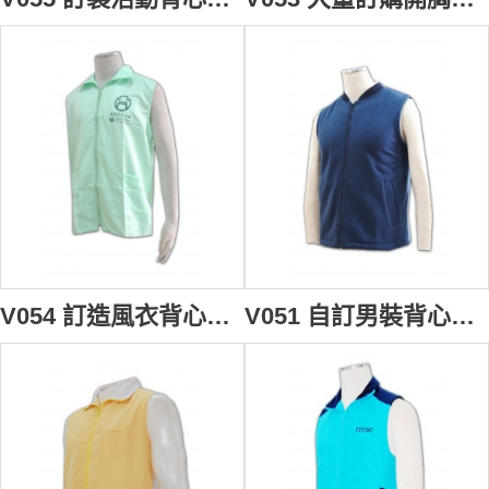
V054 訂造風衣背心褸 訂購團體活動背心外套 設計開胸背心褸 訂造淨色背心批發商
V051 自訂男裝背心褸 訂購團體純色背心外套 訂製保暖背心外套 背心專門店HK rpet 環保再生紗