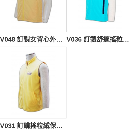
V048 訂製女背心外套 訂購團體背心點襯 自訂背心外套 背心批發商HK 搬屋 海外移民 搬運
V036 訂製舒適搖粒絨背心 專業訂購秋季搖粒絨背心 袋撞色 度身訂造搖粒絨背心 訂製團體背心外套批發
V031 訂購搖粒絨保暖背心 訂製男裝搖粒絨背心 專營搖粒絨背心公司 訂做背心外套專門店