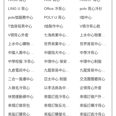
LING U 背心
Office 冷背心
polo 背心冷衫
polo恤服務中心
POLY U 背心
t恤中心
T恤穿搭男中心
t恤製作中心
V領冷背心款
V領背心外套
七海商業中心制服
上水中心物業管理會所制服
上水中心購物商場制服
世界商業中心 保安制服
世界貿易中心 保安制服
中國人壽中心 保安制服
中國恒大中心 保安制服
中學冷背心
中學校服 冷背心
中環中心 保安制服
中環中心制服
九倉電訊中心 保安制服
九龍貿易中心一座 保安制服
九龍貿易中心二座 保安制服
二合一風褸中心
亞太中心 制服
交流團團體背心
人做毛冷背心
以李活商為中心制服
企領背心外套
休閒運動褲中心
來圖訂造冷背心
來樣訂做户外背包
來樣訂做背包
來樣訂製反光背心 澳門
來版訂購冷背心
來版訂購背心
來版訂購螢光背心
來版訂造冷背心