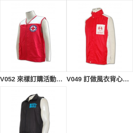
V052 來樣訂購活動背心外套 訂做推廣背心褸 拉鏈背心外套 背心批發商HK
V049 訂做風衣背心褸 製推廣背心褸 uniqlo 背心外套 自製背心外套專門店