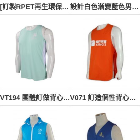
[訂製RPET再生環保薄款背心外套]｜團體制服訂製｜可訂製社區工作人員制服｜100%聚酯纖維（是用回收再生原料）｜V225
設計白色漸變藍色男裝背心外套 訂製印花logo背心外套 公共服務人員 背心外套工廠 V218
VT194 團體訂做背心T恤 設計印花logo款背心T恤 香港 端午 龍舟背心 背心T恤供應商 龍舟衫 龍舟背心 龍舟隊衣 薄荷綠
V071 訂造個性背心褸 龜背 訂購背心 設計背心款式 制服背心褸公司 背心制服專門店