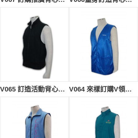
V065 訂造活動背心褸 訂製衛衣背心外套 衛衣背心外套製造商HK
V064 來樣訂購V領背心外套 訂製團體背心褸 V領背心外套供應商 HK