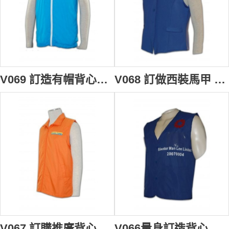
V069 訂造有帽背心褸 訂購團體背心外套 背心褸印製 有帽背心褸供應商
V068 訂做西裝馬甲 背心外套 tailor make 男裝背心外套 西裝背心褸 西裝背心外套製造商
V067 訂購推廣背心褸 設計背心外套 訂製推廣背心褸公司
V066量身訂造背心褸 訂購團體背心外套 訂製背心款式 背心批發商HK