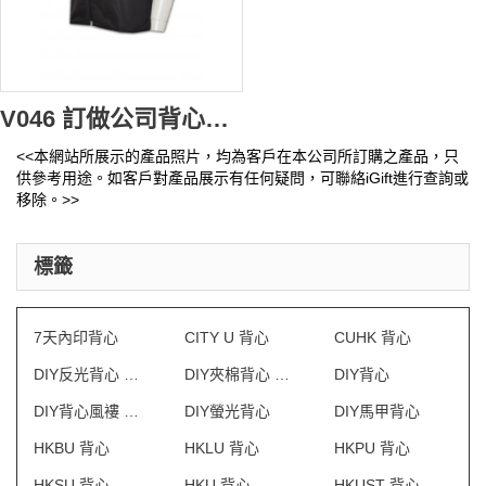
V046 訂做公司背心褸 訂購開胸背心外套 自訂背心紙樣 背心外套點襯製造商
<<本網站所展示的產品照片，均為客戶在本公司所訂購之產品，只
供參考用途。如客戶對產品展示有任何疑問，可聯絡iGift進行查詢或
移除。>>
標籤
7天內印背心
CITY U 背心
CUHK 背心
DIY反光背心 澳門
DIY夾棉背心 澳門
DIY背心
DIY背心風褸 澳門
DIY螢光背心
DIY馬甲背心
HKBU 背心
HKLU 背心
HKPU 背心
HKSU 背心
HKU 背心
HKUST 背心