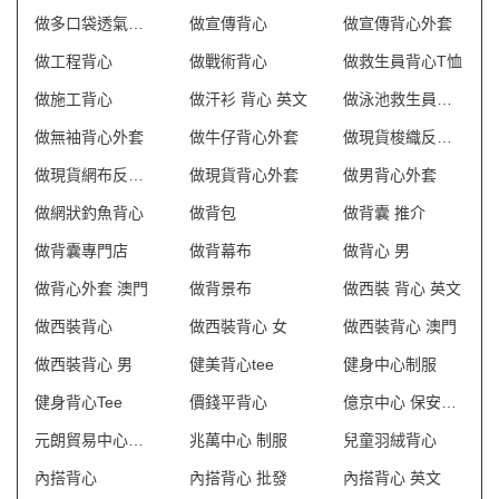
做多口袋透氣網狀背心
做宣傳背心
做宣傳背心外套
做工程背心
做戰術背心
做救生員背心T恤
做施工背心
做汗衫 背心 英文
做泳池救生員防曬背心
做無袖背心外套
做牛仔背心外套
做現貨梭織反光背心
做現貨網布反光背心
做現貨背心外套
做男背心外套
做網狀釣魚背心
做背包
做背囊 推介
做背囊專門店
做背幕布
做背心 男
做背心外套 澳門
做背景布
做西裝 背心 英文
做西裝背心
做西裝背心 女
做西裝背心 澳門
做西裝背心 男
健美背心tee
健身中心制服
健身背心Tee
價錢平背心
億京中心 保安制服
元朗貿易中心制服
兆萬中心 制服
兒童羽絨背心
內搭背心
內搭背心 批發
內搭背心 英文