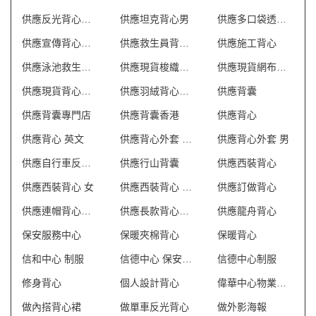
供應反光背心外套
供應坦克背心男
供應多口袋透氣網狀背心
供應宣傳背心外套
供應救生員背心T恤
供應施工背心
供應泳池救生員防曬背心
供應現貨梭織反光背心
供應現貨網布反光背心
供應現貨背心外套
供應羽絨背心外套
供應背囊
供應背囊專門店
供應背囊香港
供應背心
供應背心 英文
供應背心外套 澳門
供應背心外套 男
供應自行車反光背心
供應行山背囊
供應西裝背心
供應西裝背心 女
供應西裝背心 香港
供應訂做背心
供應連帽背心外套
供應長款背心外套
供應龍舟背心
保安服務中心
保暖夾棉背心
保暖背心
信和中心 制服
信德中心 保安制服
信德中心制服
修身背心
個人設計背心
偉華中心物業管理會所制服
做內搭背心裙
做單車反光背心
做外影海報