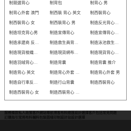
制競選背心
制背包
制背心 男
制背心外套 澳門
制西裝 背心 英文
制西裝背心
制西裝背心 女
制西裝背心 男
制造反光背心外套
制造坦克背心男
制造宣傳背心
制造宣傳背心外套
制造承建商 反光背心
制造救生員背心T恤
制造泳池救生員防曬背心
制造現貨梭織反光背心
制造現貨網布反光背心
制造現貨背心外套
制造羽絨背心外套
制造背囊
制造背囊 推介
制造背心 英文
制造背心外套 澳門
制造背心外套 男
制造自行車反光背心
制造行山背囊
制造西裝背心
制造西裝背心 女
制造西裝背心 香港
服務條款
私人政策
客戶
網站導航
博客
布料總匯
設計選擇
客戶包括
常見問題
訂購指引
常用布料
輔料包裝
圖樣印制
設計站
設計選擇