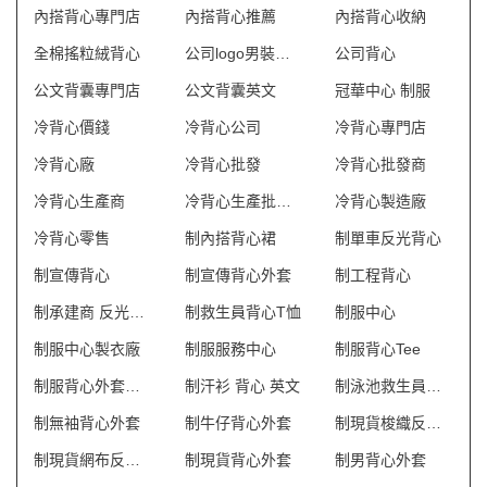
內搭背心專門店
內搭背心推薦
內搭背心收納
全棉搖粒絨背心
公司logo男裝背心
公司背心
公文背囊專門店
公文背囊英文
冠華中心 制服
冷背心價錢
冷背心公司
冷背心專門店
冷背心廠
冷背心批發
冷背心批發商
冷背心生產商
冷背心生產批發商
冷背心製造廠
冷背心零售
制內搭背心裙
制單車反光背心
制宣傳背心
制宣傳背心外套
制工程背心
制承建商 反光背心
制救生員背心T恤
制服中心
制服中心製衣廠
制服服務中心
制服背心Tee
制服背心外套訂製
制汗衫 背心 英文
制泳池救生員防曬背心
制無袖背心外套
制牛仔背心外套
制現貨梭織反光背心
制現貨網布反光背心
制現貨背心外套
制男背心外套