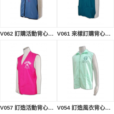
V062 訂購活動背心褸 訂造團體背心外套 設計背心款式 背心專門店
V061 來樣訂購背心褸 訂製文化背心外套 設計背心款式公司 背心外套 香港
V057 訂造活動背心褸 訂購團體背心外套 訂製釣魚背心 背心外套供應商HK
V054 訂造風衣背心褸 訂購團體活動背心外套 設計開胸背心褸 訂造淨色背心批發商