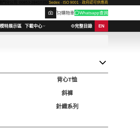
澳門分公司: 00853-28410350
Sedex · ISO 9001 · 政府認可供應商
購物車
Whatsapp查詢
模特展示區
下載中心
完整目錄
EN
Browse
背心T恤
斜褲
針織系列