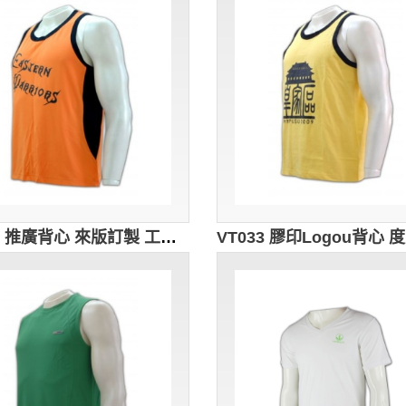
VT034 推廣背心 來版訂製 工字背心 背心設計 背心批發商 橙色