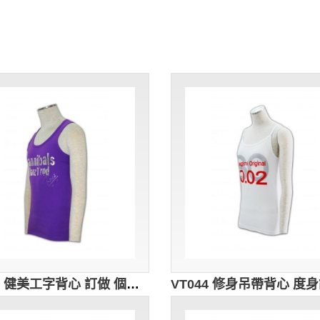
VT051 健美工字背心 訂做 個性字母燙畫背心 背心款式 背心生產商 紫色