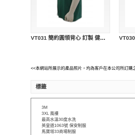
VT031 簡約圓領背心 訂製 健身背心款式 背心廠家 墨綠色
<<本網站所展示的產品照片，均為客戶在本公司所訂購之
標籤
3M
3XL 風褸
最高水溫30度水洗
英皇道1063號 保安制服
馬寶塔33商場制服