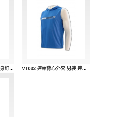
VT033 膠印Logou背心 度身訂做 包邊撞色背心 背心香港製造 黃色
VT032 連帽背心外套 男裝 連帽背心 個性訂製 運動背心 背心選擇 背心公司 天空藍