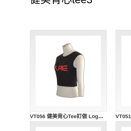
VT056 健美背心Tee訂做 Logo背心印製 背心度身訂造 專營背心公司 黑色