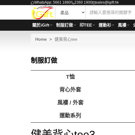
WhatsApp: 5661 1880
2360 1900
sales@igift.hk
關於iGift
制服訂做
印TEE
運動衫
風褸
Home
健美背心tee
制服訂做
T恤
背心外套
風褸 / 外套
運動系列
健美背心tee3