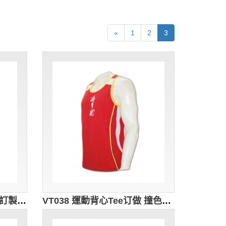
«
1
2
3
VT044 修身吊帶背心 度身訂製 雙層印花背心 背心香港公司 白色
VT038 運動背心Tee订做 撞色背心 背心設計 背心專門店 紅色