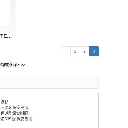
T483 訂做t-shirt 來版訂購TEE 設計t-shirt專門店 T恤供應商 白色
«
1
2
3
詢或移除。>>
L 波衫
IL 6312 保安制服
道3號 保安制服
道535號 保安制服