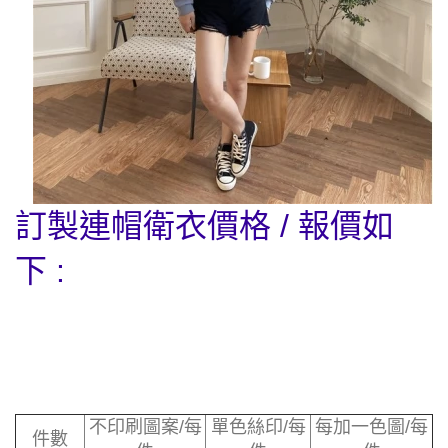
訂製
連帽衛衣
價格 / 報價如
下 :
不印刷圖案/每
單色絲印/每
每加一色圖/每
件數