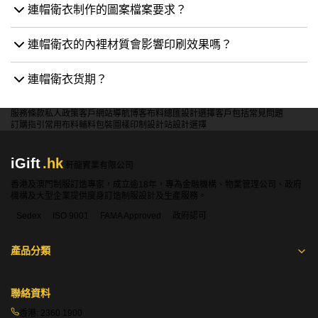
連帽衛衣制作的圖案檔案要求？
連帽衛衣的內裡材質會影響印刷效果嗎？
連帽衛衣货期？
服務條款
私人政策
客戶
網站導航
博客
布料總匯
設計選擇
客戶包括
常見問題
訂購指引
常用布料
輔料包裝
圖樣印制
設計站
設計選擇
iGift
.hk
軒龍實業有限公司
香港及澳門制服訂造專家，成立逾18年，專為金融機構、物業管理公司、政府
機構及大型企業提供度身訂造制服設計及生產服務。
Sedex
ISO 9001
FAMA Approved
政府認可
產品分類
聯絡資料
香港:
2360 1900