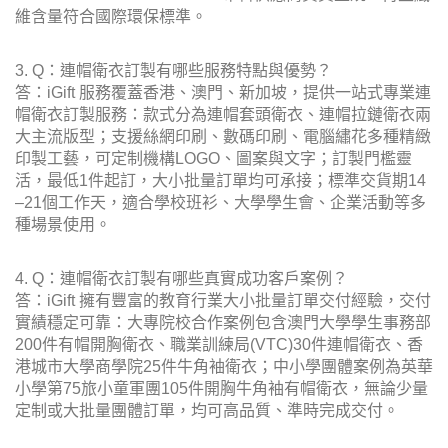
維含量符合國際環保標準。
3. Q：連帽衛衣訂製有哪些服務特點與優勢？
答：iGift 服務覆蓋香港、澳門、新加坡，提供一站式專業連
帽衛衣訂製服務：款式分為連帽套頭衛衣、連帽拉鏈衛衣兩
大主流版型；支援絲網印刷、數碼印刷、電腦繡花多種精緻
印製工藝，可定制機構LOGO、圖案與文字；訂製門檻靈
活，最低1件起訂，大小批量訂單均可承接；標準交貨期14
–21個工作天，適合學校班衫、大學學生會、企業活動等多
種場景使用。
4. Q：連帽衛衣訂製有哪些真實成功客戶案例？
答：iGift 擁有豐富的教育行業大小批量訂單交付經驗，交付
實績穩定可靠：大專院校合作案例包含澳門大學學生事務部
200件有帽開胸衛衣、職業訓練局(VTC)30件連帽衛衣、香
港城市大學商學院25件牛角袖衛衣；中小學團體案例為英華
小學第75旅小童軍團105件開胸牛角袖有帽衛衣，無論少量
定制或大批量團體訂單，均可高品質、準時完成交付。