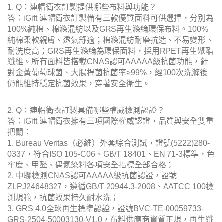
1. Q：連帽衛衣訂製提供哪些布料與功能？
答：iGift 連帽衛衣訂製備有三款優質面料可供選擇，分別為
100%純棉、棉滌混紡以及GRS再生滌綸環保布料。100%
純棉柔軟親膚、透氣舒適；棉滌混紡耐磨抗造、不易變形、
耐洗度高；GRS再生滌綸為環保面料，採用RPET再生聚酯
纖維。所有面料皆搭載CNAS認可AAAAA級抗菌功能，針
對金黃葡萄球菌、大腸桿菌抗菌率≥99%，經100次洗滌後
仍能維持穩定抗菌效果，穿著安全衛生。
2. Q：連帽衛衣訂製具備哪些權威檢測認證？
答：iGift 連帽衛衣擁有三項國際權威認證，品質與安全雙重
把關：
1. Bureau Veritas（必維）外套綜合測試，證號(5222)280-
0337，符合ISO 105-C06、GB/T 18401、EN 71-3標準，色
牢度、甲醛、偶氮染料各項安全指標全部合格；
2. 中聯檢測CNAS認可AAAAA級抗菌認證，證號
ZLPJ24648327，遵循GB/T 20944.3-2008、AATCC 100檢
測規範，抗菌效果持久耐水洗；
3. GRS 4.0全球再生標準認證，證號BVC-TE-00059733-
GRS-2504-50003130-V1.0，布料供應商資質正規，再生纖