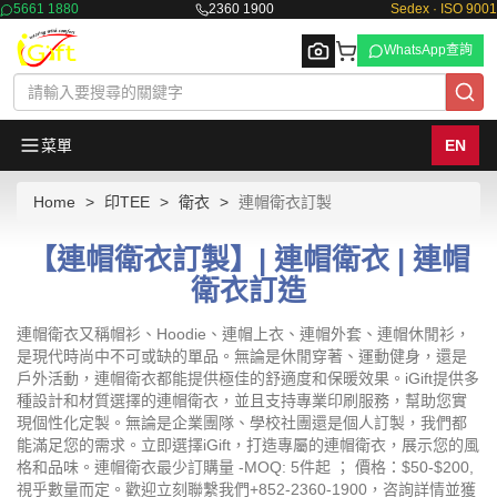
5661 1880
2360 1900
Sedex · ISO 9001
WhatsApp查詢
菜單
EN
Home
印TEE
衛衣
連帽衛衣訂製
Browse
【連帽衛衣訂製】| 連帽衛衣 | 連帽
衛衣訂造
連帽衛衣又稱帽衫、Hoodie、連帽上衣、連帽外套、連帽休閒衫，
是現代時尚中不可或缺的單品。無論是休閒穿著、運動健身，還是
戶外活動，連帽衛衣都能提供極佳的舒適度和保暖效果。iGift提供多
種設計和材質選擇的連帽衛衣，並且支持專業印刷服務，幫助您實
現個性化定製。無論是企業團隊、學校社團還是個人訂製，我們都
能滿足您的需求。立即選擇iGift，打造專屬的連帽衛衣，展示您的風
格和品味。連帽衛衣最少訂購量 -MOQ: 5件起 ； 價格：$50-$200,
視乎數量而定。歡迎立刻聯繫我們+852-2360-1900，咨詢詳情並獲