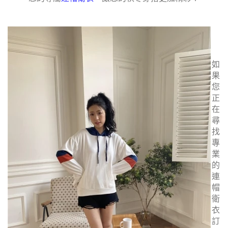
如
果
您
正
在
尋
找
專
業
的
連
帽
衛
衣
訂