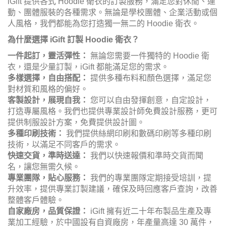
iGift
提供各式 Hoodie 衛衣的訂製服務，滿足您對休閒、運
動、團體服裝的各種需求。無論是學校團體、企業活動或個
人風格，我們都能為您打造獨一無二的 Hoodie 衛衣。
為什麼選擇 iGift 訂製 Hoodie 衛衣？
一件起訂，靈活彈性：
無論您需要一件獨特的 Hoodie 衛
衣，還是少量訂製，iGift 都能滿足您的需求。
多樣選擇，自由搭配：
提供多種布料和顏色選擇，滿足您
對材質和風格的偏好。
客製設計，展現自我：
您可以自由發揮創意，自定設計，
打造專屬風格。我們也提供專業設計師免費設計服務，更可
提供制服設計方案，免費提供設計圖。
多種印刷技術：
我們提供絲網印刷和數碼印刷等多種印刷
技術，以滿足不同客戶的需求。
快速交貨，準時送達：
我們以快速報價和準時交貨而聞
名，讓您無需久候。
專業團隊，貼心服務：
我們的專業團隊定期接受培訓，提
升效率，提供專業訂製建議，確保及時回應客戶查詢，改善
整體客戶體驗。
自家廠房，品質保證：
iGift
擁有近二十年布製品生產及專
業加工經驗，於中國設有自資廠房，年產量高達 30 萬件，