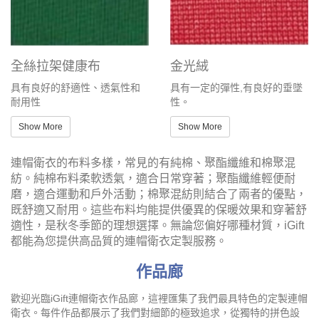
全絲拉架健康布
金光絨
具有良好的舒適性、透氣性和
具有一定的彈性,有良好的垂墜
耐用性
性。
Show More
Show More
連帽衛衣的布料多樣，常見的有純棉、聚酯纖維和棉聚混
紡。純棉布料柔軟透氣，適合日常穿著；聚酯纖維輕便耐
磨，適合運動和戶外活動；棉聚混紡則結合了兩者的優點，
既舒適又耐用。這些布料均能提供優異的保暖效果和穿著舒
適性，是秋冬季節的理想選擇。無論您偏好哪種材質，iGift
都能為您提供高品質的連帽衛衣定製服務。
作品廊
歡迎光臨iGift連帽衛衣作品廊，這裡匯集了我們最具特色的定製連帽
衛衣。每件作品都展示了我們對細節的極致追求，從獨特的拼色設