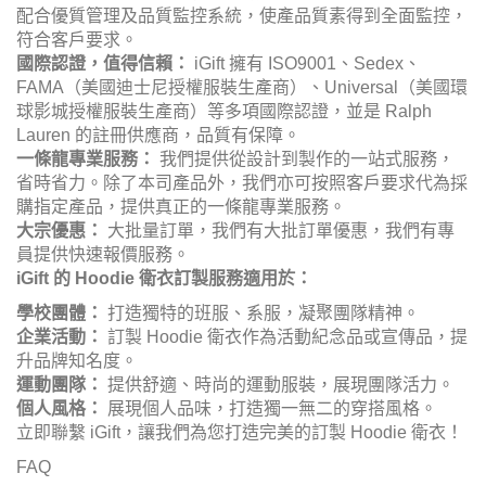
配合優質管理及品質監控系統，使產品質素得到全面監控，
符合客戶要求。
國際認證，值得信賴：
iGift
擁有 ISO9001、Sedex、
FAMA（美國迪士尼授權服裝生產商）、Universal（美國環
球影城授權服裝生產商）等多項國際認證，並是 Ralph
Lauren 的註冊供應商，品質有保障。
一條龍專業服務：
我們提供從設計到製作的一站式服務，
省時省力。除了本司產品外，我們亦可按照客戶要求代為採
購指定產品，提供真正的一條龍專業服務。
大宗優惠：
大批量訂單，我們有大批訂單優惠，我們有專
員提供快速報價服務。
iGift
的 Hoodie 衛衣訂製服務適用於：
學校團體：
打造獨特的班服、系服，凝聚團隊精神。
企業活動：
訂製 Hoodie 衛衣作為活動紀念品或宣傳品，提
升品牌知名度。
運動團隊：
提供舒適、時尚的運動服裝，展現團隊活力。
個人風格：
展現個人品味，打造獨一無二的穿搭風格。
立即聯繫 iGift，讓我們為您打造完美的訂製 Hoodie 衛衣！
FAQ