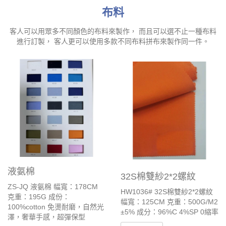
布料
客人可以用眾多不同顏色的布料來製作， 而且可以選不止一種布料
進行訂製， 客人更可以使用多款不同布料拼布來製作同一件。
液氨棉
32S棉雙紗2*2螺紋
ZS-JQ 液氨棉 幅寬：178CM
HW1036# 32S棉雙紗2*2螺紋
克重：195G 成份：
幅寬：125CM 克重：500G/M2
100%cotton 免燙耐磨，自然光
±5% 成分：96%C 4%SP 0縮率
澤，奢華手感，超彈保型