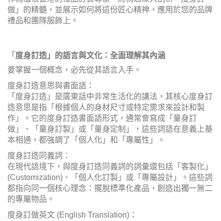
做」的精髓，並展示如何將這份匠心精神，應用於您的品牌
禮品和團隊服飾上。
「
度身訂造」的語言與文化：全面理解其內涵
要掌握一個概念，必先從其語言入手。
度身訂造意思與書面語：
「度身訂造」是廣東話中非常生活化的講法，其核心度身訂
造意思是指「根據個人的身材尺寸或特定需求來設計和製
作」。它的度身訂造書面語形式，通常會寫成「量身訂
做」、「量身訂製」或「量身定制」，這些詞語在意義上基
本相通，都強調了「個人化」和「專屬性」。
度身訂造同義詞：
在現代語境下，與度身訂造同義詞的詞彙還包括「客製化」
(Customization)、「個人化訂製」或「專屬設計」。這些詞
都指向同一個核心理念：擺脫標準化產品，創造出獨一無二
的專屬物品。
度身訂做英文 (English Translation)：