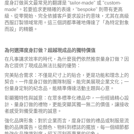
度身訂做英文最常見的翻譯是 "tailor-made" 或 "custom-
made"。若要追求更精確的表達，"bespoke" 則帶有更高
級、從零開始、完全依據客戶要求設計的意味，尤其在高級
西服訂製領域常用。這三個詞都準確地傳達了「為特定對象
而設」的精髓。
為何選擇度身訂做？超越現成品的獨特價值
在凡事講求效率的時代，為什麼我們依然推崇量身訂做？因
為它提供了現成品無法比擬的優勢：
完美貼合需求：不僅是尺寸上的貼合，更是功能和理念上的
契合。一件度身訂做的團隊制服，能完美展現企業文化；一
份量身定制的紀念品，能精準傳達活動主題與心意。
彰顯獨特性與誠意：在眾多標準化禮品中，一份經過精心設
計、量身訂做的禮物，更能突顯其獨一無二的價值，讓接收
者感受到備受重視的誠意。
強化品牌形象：對於企業而言，度身訂做的禮品或制服是流
動的品牌廣告。從顏色、物料到標誌的擺放，每一個細節都
能強化品牌識別度，留下深刻而專業的印象。