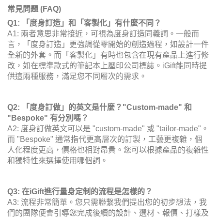
常見問題 (FAQ)
Q1: 「度身訂造」和「客製化」有什麼不同？
A1: 兩者意思非常接近，可視為度身訂造同義詞。一般而
言，「度身訂造」更強調從零開始的創造過程，如設計一件
全新的外套。而「客製化」有時也包含在現有產品上進行修
改，如在標準款式的筆記本上壓印公司標誌。iGift能同時提
供這兩種服務，滿足您不同層次的需求。
Q2: 「度身訂做」的英文是什麼？"Custom-made" 和
"Bespoke" 有分別嗎？
A2: 度身訂做英文可以是 "custom-made" 或 "tailor-made"。
而 "Bespoke" 通常指代更高層次的訂製，工藝更複雜，個
人化程度更高，價格也相對昂貴。您可以根據產品的複雜性
和獨特性來選擇使用哪個詞。
Q3: 在iGift進行量身定制的流程是怎樣的？
A3: 流程非常簡單。您只需聯繫我們提出您的初步想法，我
們的團隊便會引導您完成後續的設計、選材、報價、打樣及