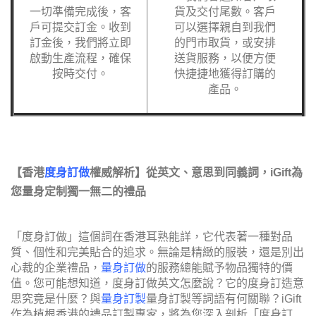
一切準備完成後，客
貨及交付尾數。客戶
戶可提交訂金。收到
可以選擇親自到我們
訂金後，我們將立即
的門市取貨，或安排
啟動生產流程，確保
送貨服務，以便方便
按時交付。
快捷捷地獲得訂購的
產品。
【香港
度身訂做
權威解析】從英文、意思到同義詞，iGift為
您量身定制獨一無二的禮品
「度身訂做」這個詞在香港耳熟能詳，它代表著一種對品
質、個性和完美貼合的追求。無論是精緻的服裝，還是別出
心裁的企業禮品，
量身訂做
的服務總能賦予物品獨特的價
值。您可能想知道，度身訂做英文怎麼說？它的度身訂造意
思究竟是什麼？與
量身
訂製
量身訂製等詞語有何關聯？iGift
作為植根香港的禮品訂製專家，將為您深入剖析「度身訂