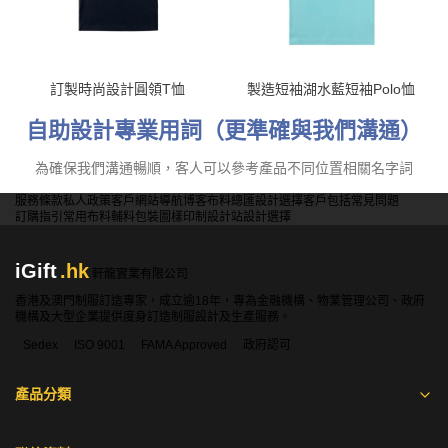
訂製時尚設計圓領T恤
製造短袖湖水藍短袖Polo恤
自助設計專業用詞（更準確與我們溝通）
為確保我們溝通暢順，客人可以參考產品不同位置相關名字詞
服務條款
私人政策
客戶
網站導航
博客
布料總匯
設計選擇
客戶包括
常見問題
訂購指引
常用布料
輔料包裝
圖樣印制
設計站
設計選擇
iGift
.hk
軒龍實業有限公司
香港及澳門制服訂造專家，成立逾18年，專為金融機構、物業管理公司、政府
機構及大型企業提供度身訂造制服設計及生產服務。
Sedex
ISO 9001
FAMA Approved
政府認可
產品分類