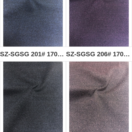
SZ-SGSG 201# 170g/m2 棉型火山岩高分子面料 毛巾面料 91％聚酯纖維(火山岩納米粉體改性)+9%氨綸 吸濕透氣 抗靜電 抗起球 抗菌 抗縮水 負離子 遠紅外蓄熱 多種有益微量礦物元素
SZ-SGSG 206# 170g/m2 棉型火山岩高分子面料 毛巾面料 91％聚酯纖維(火山岩納米粉體改性)+9%氨綸 吸濕透氣 抗靜電 抗起球 抗菌 抗縮水 負離子 遠紅外蓄熱 多種有益微量礦物元素