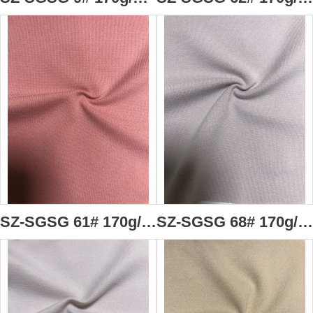
SZ-SGSG 61# 170g/m2 棉型火山岩高分子面料 毛巾面料 91％聚酯纖維(火山岩納米粉體改性)+9%氨綸 吸濕透氣 抗靜電 抗起球 抗菌 抗縮水 負離子 遠紅外蓄熱 多種有益微量礦物元素
SZ-SGSG 68# 170g/m2 棉型火山岩高分子面料 毛巾面料 91％聚酯纖維(火山岩納米粉體改性)+9%氨綸 吸濕透氣 抗靜電 抗起球 抗菌 抗縮水 負離子 遠紅外蓄熱 多種有益微量礦物元素