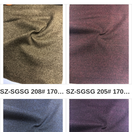
SZ-SGSG 208# 170g/m2 棉型火山岩高分子面料 毛巾面料 91％聚酯纖維(火山岩納米粉體改性)+9%氨綸 吸濕透氣 抗靜電 抗起球 抗菌 抗縮水 負離子 遠紅外蓄熱 多種有益微量礦物元素
SZ-SGSG 205# 170g/m2 棉型火山岩高分子面料 毛巾面料 91％聚酯纖維(火山岩納米粉體改性)+9%氨綸 吸濕透氣 抗靜電 抗起球 抗菌 抗縮水 負離子 遠紅外蓄熱 多種有益微量礦物元素