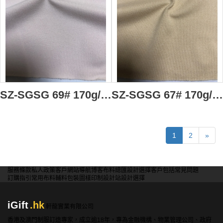
SZ-SGSG 69# 170g/m2 棉型火山岩高分子面料 毛巾面料 91％聚酯纖維(火山岩納米粉體改性)+9%氨綸 吸濕透氣 抗靜電 抗起球 抗菌 抗縮水 負離子 遠紅外蓄熱 多種有益微量礦物元素
SZ-SGSG 67# 170g/m2 棉型火山岩高分子面料 毛巾面料 91％聚酯纖維(火山岩納米粉體改性)+9%氨綸 吸濕透氣 抗靜電 抗起球 抗菌 抗縮水 負離子 遠紅外蓄熱 多種有益微量礦物元素
1
2
»
服務條款
私人政策
客戶
網站導航
博客
布料總匯
設計選擇
客戶包括
常見問題
訂購指引
常用布料
輔料包裝
圖樣印制
設計站
設計選擇
iGift
.hk
軒龍實業有限公司
香港及澳門制服訂造專家，成立逾18年，專為金融機構、物業管理公司、政府