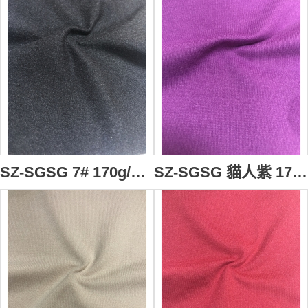
SZ-SGSG 7# 170g/m2 棉型火山岩高分子面料 毛巾面料 91％聚酯纖維(火山岩納米粉體改性)+9%氨綸 吸濕透氣 抗靜電 抗起球 抗菌 抗縮水 負離子 遠紅外蓄熱 多種有益微量礦物元素
SZ-SGSG 貓人紫 170g/m2 棉型火山岩高分子面料 毛巾面料 91％聚酯纖維(火山岩納米粉體改性)+9%氨綸 吸濕透氣 抗靜電 抗起球 抗菌 抗縮水 負離子 遠紅外蓄熱 多種有益微量礦物元素