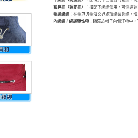
豬鼻扣（調節扣）
：搭配下綁繩使用，可快速調
帽邊繞繩
：在帽冠與帽沿交界處環繞裝飾繩，增
內綁繩 / 繞邊彈性帶
：隱藏於帽子內側汗帶中，