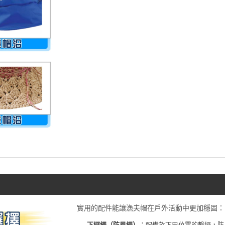
實用的配件能讓漁夫帽在戶外活動中更加穩固：
下綁繩（防風繩）
：配備於下巴位置的繫繩，防