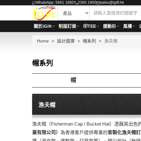
WhatsApp: 5661 1880
2360 1900
sales@igift.hk
關於iGift
制服訂做
印TEE
運動衫
風褸
Home
設計選擇
帽系列
漁夫帽
帽系列
帽
渔夫帽
漁夫帽（Fisherman Cap / Bucket H
業有限公司）
為香港客戶提供專業的
客製化漁夫帽訂
擇（淑女款、運動款、兒童款等）、帽沿設計（無縫、