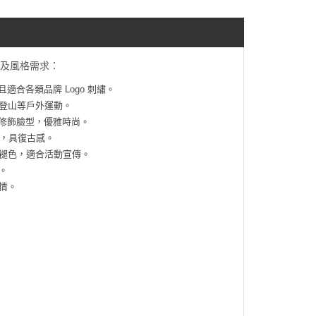
齡及風格需求：
適合各類品牌 Logo 刺繡。
登山等戶外運動。
修飾臉型，優雅時尚。
），具復古感。
褪色，適合活動宣傳。
。
情。