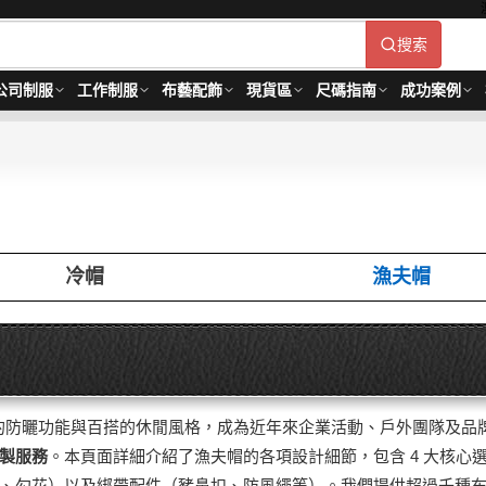
搜索
公司制服
工作制服
布藝配飾
現貨區
尺碼指南
成功案例
冷帽
漁夫帽
at）憑藉其出色的防曬功能與百搭的休閒風格，成為近年來企業活動、戶外團隊
製服務
。本頁面詳細介紹了漁夫帽的各項設計細節，包含 4 大核
勾花）以及綁帶配件（豬鼻扣、防風繩等）。我們提供超過千種布料選擇