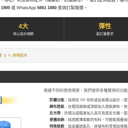
 1900
或 WhatsApp
5661 1880
查詢訂製報價。
4大
彈性
核心設計細節
起訂量要求
擇
|
4. 綁帶配件
根據不同的使用場景，我們提供多種實用的功能
防曬功能
：採用抗 UV 布料或加長帽沿設計，
網布透氣
：在帽冠兩側或頂部加入透氣網布，有
反光帶
：於帽沿或帽身加入高可見度反光條，提
便攜收納
：採用輕薄柔軟的布料，可輕鬆摺疊收
特殊裝飾
：如金屬透氣孔、拼接布料等增加視覺