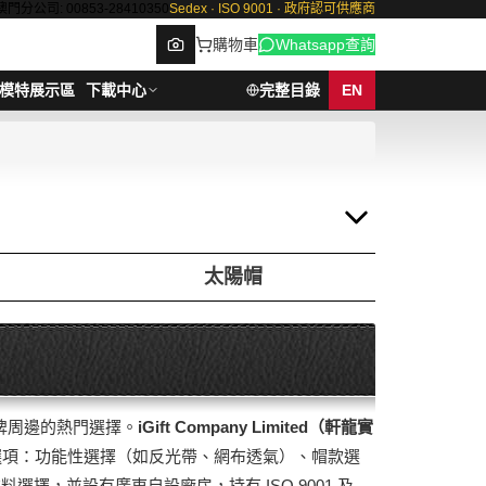
澳門分公司: 00853-28410350
Sedex · ISO 9001 · 政府認可供應商
購物車
Whatsapp查詢
模特展示區
下載中心
完整目錄
EN
Browse
太陽帽
及品牌周邊的熱門選擇。
iGift Company Limited（軒龍實
心選項：功能性選擇（如反光帶、網布透氣）、帽款選
，並設有廣東自設廠房，持有 ISO 9001 及