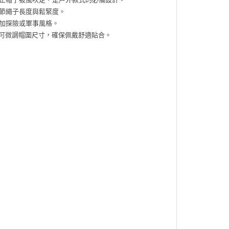
節繩子長度與鬆緊度。
加探險或軍事風格。
可微調帽圍尺寸，確保佩戴舒適貼合。