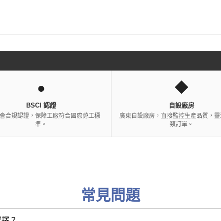
●
◆
BSCI 認證
自設廠房
會合規認證，保障工廠符合國際勞工標
廣東自設廠房，直接監控生產品質，靈
準。
類訂單。
常見問題
選擇？