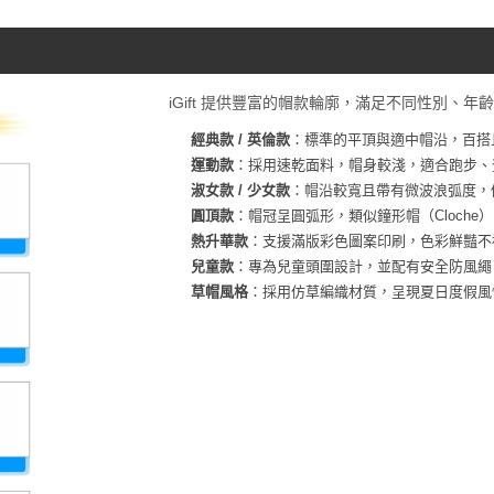
iGift 提供豐富的帽款輪廓，滿足不同性別、年
經典款 / 英倫款
：標準的平頂與適中帽沿，百搭且
運動款
：採用速乾面料，帽身較淺，適合跑步、
淑女款 / 少女款
：帽沿較寬且帶有微波浪弧度，
圓頂款
：帽冠呈圓弧形，類似鐘形帽（Cloche
熱升華款
：支援滿版彩色圖案印刷，色彩鮮豔不
兒童款
：專為兒童頭圍設計，並配有安全防風繩
草帽風格
：採用仿草編織材質，呈現夏日度假風