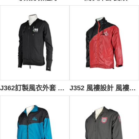
J362訂製風衣外套 風衣批發 訂造衫公司 袖口手套設計 拇指孔 手指公孔 雙頭拉鏈 運動風衣批發 風褸設計
J352 風褸設計 風褸設計及訂造 風褸外套印製 個性logo外套批發 攀山外套