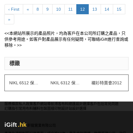
‹ First
«
8
9
10
11
12
13
14
15
»
<<本網站所展示的產品照片，均為客戶在本公司所訂購之產品，只
供參考用途。如客戶對產品展示有任何疑問，可聯絡iGift進行查詢或
移除。>>
標籤
NIKL 6512 保安制服
NKIL 6312 保安制服
襯衫特賣會2012
服務條款
私人政策
客戶
網站導航
博客
布料總匯
設計選擇
客戶包括
常見問題
訂購指引
常用布料
輔料包裝
圖樣印制
設計站
設計選擇
iGift
.hk
軒龍實業有限公司