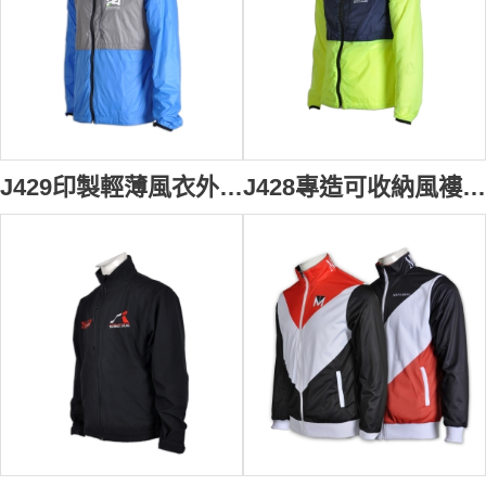
J429印製輕薄風衣外套 訂購團體可收納風褸 輕簿外套 輕簿褸外套 摺疊風褸 皮膚衣 訂做袋裝超薄外套公司 風褸專門店HK 原紗防曬功能
J428專造可收納風褸外套 自製輕薄風衣外套 防UV風褸 輕簿褸外套 皮膚衣 訂購超薄外套公司 抗uv 衝浪 袋裝跑步風褸外套製造商HK