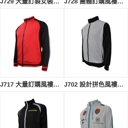
J729 大量訂製女裝風褸外套 自訂撞色款女裝風褸外套 風褸 網背 幼兒教育 職員制服 秋冬 兒童教育中心 風褸外套製造商
J728 團體訂購風褸外套 大量訂做繡花logo款風褸外套 資訊科技 學系 風褸外套專營店
J717 大量訂購風褸外套 設計牛角袖拼色風褸外套款式 唧條 幼稚園員工制服 風褸外套專營店
J702 設計拼色風褸外套 來樣訂造風褸外套 非牟利團體 外套 風褸 束袖 束腰款 香港善導會 風褸製衣廠