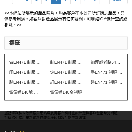
<<本網站所展示的產品照片，均為客戶在本公司所訂購之產品，只
供參考用途。如客戶對產品展示有任何疑問，可聯絡iGift進行查詢或
移除。>>
標籤
做EN471 制服 澳門
制EN471 制服 澳門
加連威老路54號 制服
印EN471 制服 澳門
定EN471 制服 澳門
整EN471 制服 澳門
製EN471 制服 澳門
訂EN471 制服 澳門
造EN471 制服 澳門
電氣道148號 保安制服
電氣道148金制服
服務條款
私人政策
客戶
網站導航
博客
布料總匯
設計選擇
客戶包括
常見問題
訂購指引
常用布料
輔料包裝
圖樣印制
設計站
設計選擇