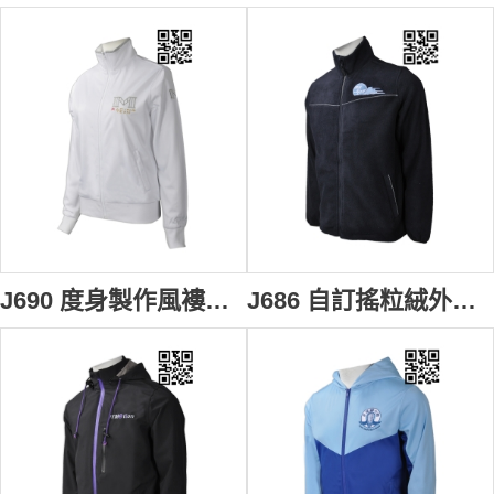
J690 度身製作風褸外套款式 自訂繡花LOGO風褸款式 車會外套 繡金繡銀效果 設計風褸外套款式 風褸製造商
J686 自訂搖粒絨外套款式 設計LOGO風䄛外套款式 中港過境大巴職員制服 製作反光效果風䄛外套款式 風䄛外套中心