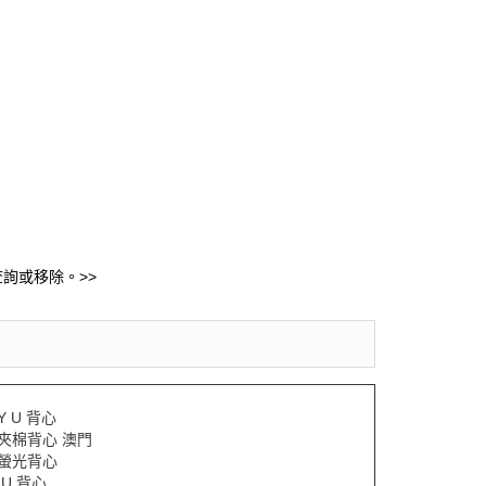
詢或移除。>>
Y U 背心
Y夾棉背心 澳門
Y螢光背心
LU 背心