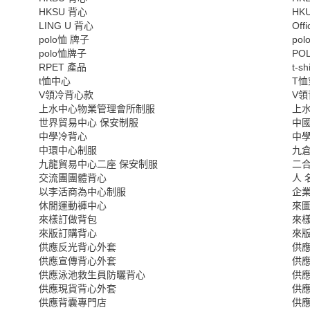
HKSU 背心
HK
LING U 背心
Off
polo恤 牌子
po
polo恤牌子
PO
RPET 產品
t-s
t恤中心
T
V領冷背心款
V
上水中心物業管理會所制服
上
世界貿易中心 保安制服
中
中學冷背心
中學
中環中心制服
九
九龍貿易中心二座 保安制服
二
交流團團體背心
人 
以李活商為中心制服
企業
休閒運動褲中心
來
來樣訂做背包
來
來版訂購背心
來
供應反光背心外套
供
供應宣傳背心外套
供
供應泳池救生員防曬背心
供
供應現貨背心外套
供
供應背囊專門店
供