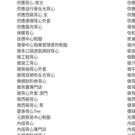
供應背心 英文
供應
供應自行車反光背心
供
供應西裝背心 女
供應
供應連帽背心外套
供
供應龍舟背心
保
保暖背心
信和
信德中心制服
修
偉華中心物業管理會所制服
做
做多口袋透氣網狀背心
做
做工程背心
做
做施工背心
做汗
做無袖背心外套
做
做現貨網布反光背心
做
做網狀釣魚背心
做
做背囊專門店
做
做背心外套 澳門
做
做西裝背心
做西
做西裝背心 男
健美
健身背心Tee
價
元朗貿易中心制服
兆萬
內搭背心
內搭
內搭背心專門店
內