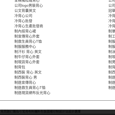
全棉搖粒絨背心
公司
公司logo男裝背心
公
公文背囊英文
冠華
冷背心公司
冷
冷背心批發
冷
冷背心生產批發商
冷
制內搭背心裙
制
制宣傳背心外套
制
制救生員背心T恤
制
制服服務中心
制服
制汗衫 背心 英文
制
制牛仔背心外套
制
制現貨背心外套
制
制背包
制背
制西裝 背心 英文
制
制西裝背心 男
制
制造宣傳背心
制
制造救生員背心T恤
制
制造現貨網布反光背心
常見問題
訂購指引
常用布料
輔料包裝
圖樣印制
設計站
設計選擇