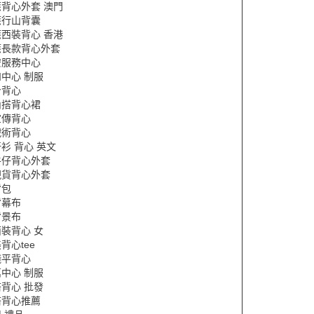
背心外套 澳門
應行山背囊
西裝背心 香港
應長款背心外套
安服務中心
中心 制服
身背心
內搭背心裙
宣傳背心
戰術背心
衫 背心 英文
牛仔背心外套
現貨背心外套
背包
背幕布
背景布
裝背心 女
背心tee
錢平背心
中心 制服
背心 批發
搭背心推薦