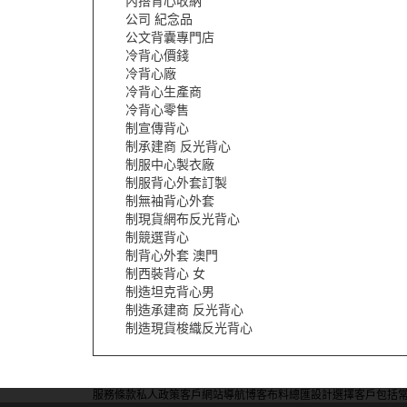
內搭背心收納
公司 紀念品
公文背囊專門店
冷背心價錢
冷背心廠
冷背心生產商
冷背心零售
制宣傳背心
制承建商 反光背心
制服中心製衣廠
制服背心外套訂製
制無袖背心外套
制現貨網布反光背心
制競選背心
制背心外套 澳門
制西裝背心 女
制造坦克背心男
制造承建商 反光背心
制造現貨梭織反光背心
服務條款
私人政策
客戶
網站導航
博客
布料總匯
設計選擇
客戶包括