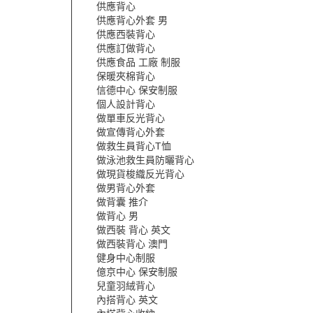
供應背心
供應背心外套 男
供應西裝背心
供應訂做背心
供應食品 工廠 制服
保暖夾棉背心
信德中心 保安制服
個人設計背心
做單車反光背心
做宣傳背心外套
做救生員背心T恤
做泳池救生員防曬背心
做現貨梭織反光背心
做男背心外套
做背囊 推介
做背心 男
做西裝 背心 英文
做西裝背心 澳門
健身中心制服
億京中心 保安制服
兒童羽絨背心
內搭背心 英文