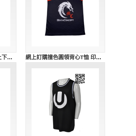
來樣訂造圓領背心T恤 網上下單背心T恤 自製logo款背心T恤 吸濕排汗 T恤生產商 校隊tee VT262
網上訂購撞色圓領背心T恤 印花logo 領口撞色 跑步背心T恤 math concept 數學思維教室 熱昇華 背心製造商 背心訂做 VT258