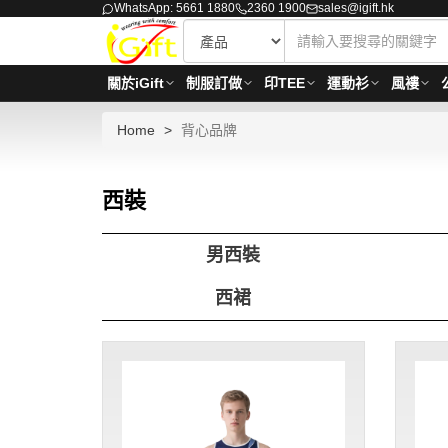
WhatsApp: 5661 1880
2360 1900
sales@igift.hk
關於iGift
制服訂做
印TEE
運動衫
風褸
Home
背心品牌
西裝
男西裝
西裙