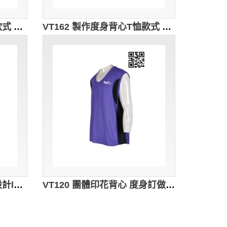
VT169 訂做度身背心T恤款式 自訂LOGO背心T恤款式 紀律部門 活動T恤 設計男裝背心T恤款式 背心T恤製造商 黑色
VT162 製作度身背心T恤款式 訂購LOGO背心T恤款式 澳門 酒吧 BAR宴會背心 自製背心T恤款式 背心T恤廠房 黑色 撞色白色領
VT134訂製度身背心T恤 設計logo印花背心 自製背心T恤 背心T恤廠房
VT120 團體印花背心 度身訂做 快遞物流行業背心 廣告背心設計 背心香港公司 紫色 撞色黑色