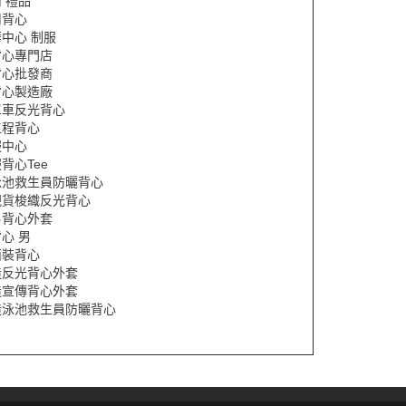
 禮品
司背心
中心 制服
背心專門店
背心批發商
背心製造廠
單車反光背心
工程背心
服中心
背心Tee
泳池救生員防曬背心
現貨梭織反光背心
男背心外套
心 男
西裝背心
造反光背心外套
造宣傳背心外套
造泳池救生員防曬背心