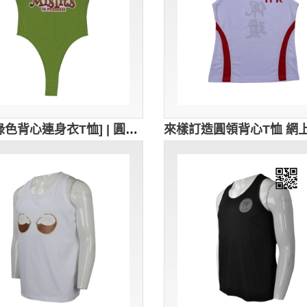
[訂製綠色背心連身衣T恤] | 圓領吊帶背心連體T恤 | 個性化設計背心T恤 | 化妝舞會 | 女裝泳裝連體款 VT318