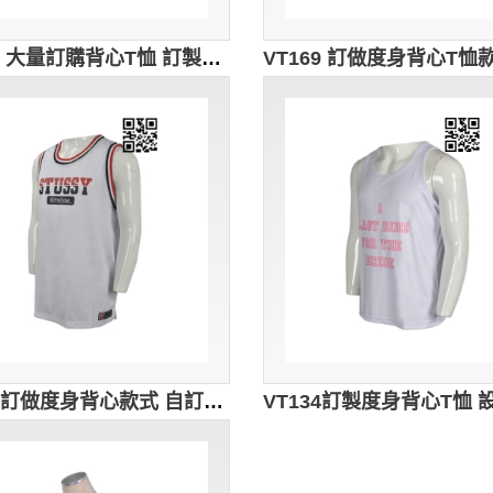
VT182 大量訂購背心T恤 訂製印花圖案款背心T恤 背心T恤供應商 白色
VT137訂做度身背心款式 自訂LOGO印花背心T恤款式 籃球球衫 訓練隊衫 設計背心款式 背心製衣廠 PINNY