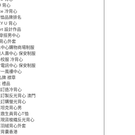
U 背心
ice 冷背心
lo恤品牌排名
LY U 背心
hirt 設計作品
恤穿搭男中心
領背心外套
水中心購物商場制服
國人壽中心 保安制服
校服 冷背心
倉電訊中心 保安制服
合一風褸中心
名牌 襟章
 禮品
圖訂造冷背心
樣訂製反光背心 澳門
版訂購螢光背心
應坦克背心男
應救生員背心T恤
應現貨梭織反光背心
應羽絨背心外套
應背囊香港