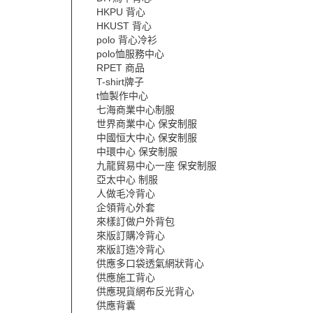
HKPU 背心
HKUST 背心
polo 背心冷衫
polo恤服務中心
RPET 商品
T-shirt牌子
t恤製作中心
七海商業中心制服
世界商業中心 保安制服
中國恒大中心 保安制服
中環中心 保安制服
九龍貿易中心一座 保安制服
亞太中心 制服
人做毛冷背心
企領背心外套
來樣訂做户外背包
來版訂購冷背心
來版訂造冷背心
供應多口袋透氣網狀背心
供應施工背心
供應現貨網布反光背心
供應背囊