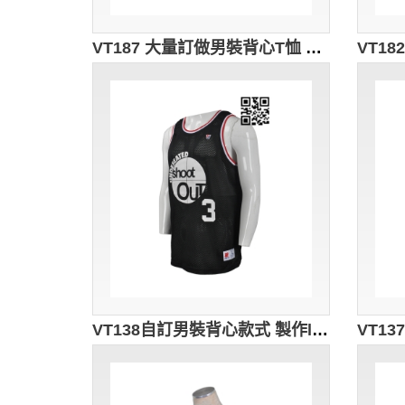
VT187 大量訂做男裝背心T恤 設計撞色款背心T恤 訂製 腰位花紋圖案 龍舟比賽背心T恤 專營店 龍舟衫 龍舟背心 龍舟隊衣 黑色
VT138自訂男裝背心款式 製作logo背心款式 籃球球衫 訓練隊衫 訂印背心T恤款式 背心廠房 黑色 PINNY