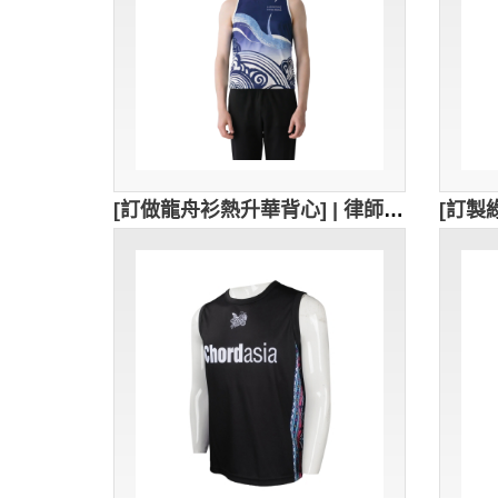
[訂做龍舟衫熱升華背心] | 律師行龍舟比賽 | 龍舟競賽背心 | 龍舟隊 | 爬龍舟熱升華背心 VT322