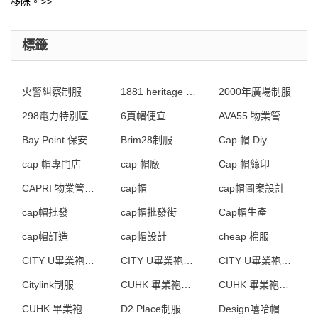
移除。>>
標籤
火警糾察制服
1881 heritage 制服
2000年廣場制服
298電力特別區制服
6頁帽便宜
AVA55 物業管理會所制服
Bay Point 保安制服
Brim28制服
Cap 帽 Diy
cap 帽專門店
cap 帽廠
Cap 帽絲印
CAPRI 物業管理會所制服
cap帽
cap帽圖案設計
cap帽批發
cap帽批發街
Cap帽生產
cap帽訂造
cap帽設計
cheap 棉服
CITY U畢業袍供應商
CITY U畢業袍批發
CITY U畢業袍訂製
Citylink制服
CUHK 畢業袍供應商
CUHK 畢業袍批發
CUHK 畢業袍訂製
D2 Place制服
Design嘻哈帽