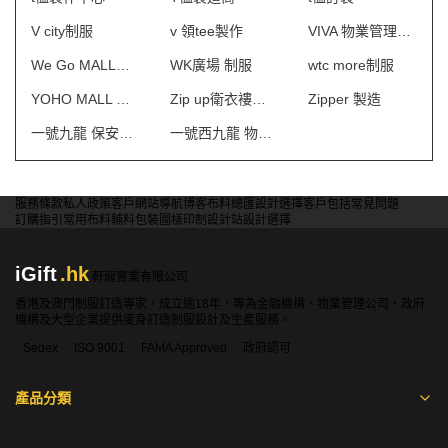
V city制服
v 領tee製作
VIVA 物業管理會所制服
We Go MALL制服
WK廣場 制服
wtc more制服
YOHO MALL 形點制服
Zip up衛衣褸製造商hk
Zipper 製造
一號九龍 保安制服
一號西九龍 物業管理會所制服
服務條款
私人政策
客戶
網站導航
博客
布料總匯
設計選擇
客戶包括
常見問題
訂購指引
常用布料
輔料包裝
圖樣印制
設計站
設計選擇
iGift
.hk
軒龍實業有限公司
香港及澳門制服訂造專家，成立逾18年，專為金融機構、物業管理公司、政府
機構及大型企業提供度身訂造制服設計及生產服務。
Sedex
ISO 9001
FAMA Approved
政府認可
產品分類