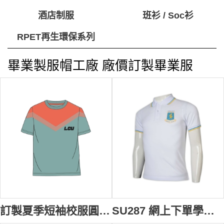
酒店制服
班衫 / Soc衫
RPET再生環保系列
畢業製服帽工廠 廠價訂製畢業服
訂製夏季短袖校服圓領設計 夏季運動校服 活動T恤 李鄭屋官立小學 運動校服定制 SU367
SU287 網上下單學生校服 Polo恤校服 班衫 校友會 舊生紀念 校服生產商