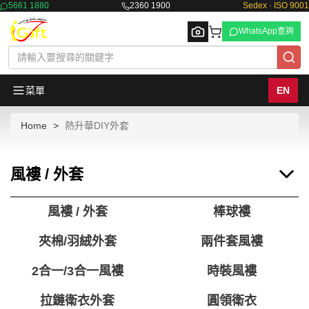
5661 1880
2360 1900
Sedex · ISO 9001
WhatsApp查詢
菜單
EN
Home
熱升華DIY外套
Browse
風褸 / 外套
風褸 / 外套
棒球褸
夾棉/羽絨外套
兩件套風褸
2合一/3合一風褸
時裝風褸
拉鏈衛衣外套
圓領衛衣