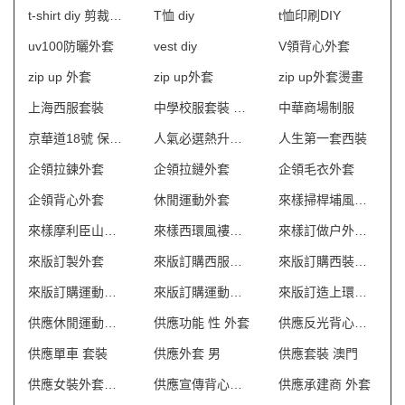
t-shirt diy 剪裁制作
T恤 diy
t恤印刷DIY
uv100防曬外套
vest diy
V領背心外套
zip up 外套
zip up外套
zip up外套燙畫
上海西服套裝
中學校服套裝 澳門
中華商場制服
京華道18號 保安制服
人氣必選熱升華外套
人生第一套西裝
企領拉鍊外套
企領拉鏈外套
企領毛衣外套
企領背心外套
休閒運動外套
來樣掃桿埔風褸外套
來樣摩利臣山風褸外套
來樣西環風褸外套
來樣訂做户外背包
來版訂製外套
來版訂購西服套裝
來版訂購西裝套裝
來版訂購運動外套
來版訂購運動衫外套
來版訂造上環衛衣外套
供應休閒運動套裝
供應功能 性 外套
供應反光背心外套
供應單車 套裝
供應外套 男
供應套裝 澳門
供應女裝外套批發
供應宣傳背心外套
供應承建商 外套