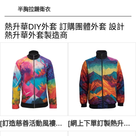
半胸拉鏈衛衣
熱升華DIY外套 訂購團體外套 設計
熱升華外套製造商
[訂造慈善活動風褸外套]｜ 自訂LOGO熱升華風褸｜ 百萬行熱升華風褸 金屬拉鏈 J1098
[網上下單訂製熱升華風褸外套]｜ 黑色企領熱升華風褸｜ 百萬行團體熱升華風褸 J1151