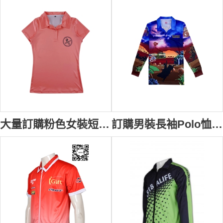
大量訂購粉色女裝短袖熱升華Polo恤 時尚設計印花Logo團體熱升華 熱升華專門店 金絲拉架平紋 P1546
訂購男裝長袖Polo恤熱升華 訂製全件印花 澳洲農場 三粒鈕扣 熱升華供應商 100%Polyester P1479