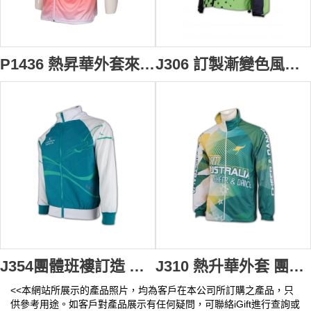
P1436 熱昇華外套來樣訂造 開胸拉鏈款式熱升華外套 保齡球衣 公務員保齡球衣 熱昇華外套專門店 熱升華產品廠家
J306 訂製漸變色風褸 量身訂造熱升華外套 全件印 漸變色風褸專門店 漸變色風褸批發商
J354團體班褸訂造 團體班褸製做商 設計班褸 印製班褸
J310 熱升華外套 團購訂製熱升華外套 全件印 全件印花 熱升華外套專業設計 電競衫套裝 熱昇華電競衫 電競外套
<<本網站所展示的產品照片，均為客戶在本公司所訂購之產品，只
供參考用途。如客戶對產品展示有任何疑問，可聯絡iGift進行查詢或