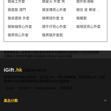
做員工外套
做夏天 外套 男
做外影海報
做套裝 澳門
做宣傳背心外套
做彷 皮 棒球 外套 訂 製
做承建商 外套
做棒球外套 女
做檯套
做無袖背心外套
做牛仔背心外套
做現貨背心外套
做男背心外套
做男裝外套款
服務條款
私人政策
客戶
網站導航
博客
布料總匯
設計選擇
客戶包括
常見問題
訂購指引
常用布料
輔料包裝
圖樣印制
設計站
設計選擇
iGift
.hk
軒龍實業有限公司
香港及澳門制服訂造專家，成立逾18年，專為金融機構、物業管理公司、政府
機構及大型企業提供度身訂造制服設計及生產服務。
Sedex
ISO 9001
FAMA Approved
政府認可
產品分類