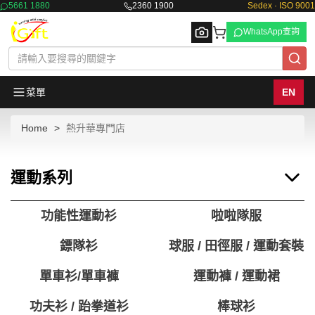
5661 1880
2360 1900
Sedex · ISO 9001
WhatsApp查詢
菜單
EN
Home
熱升華專門店
Browse
運動系列
功能性運動衫
啦啦隊服
鏢隊衫
球服 / 田徑服 / 運動套裝
單車衫/單車褲
運動褲 / 運動裙
功夫衫 / 跆拳道衫
棒球衫