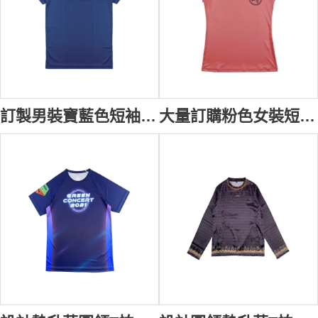
訂製男裝寶藍色短袖Polo恤 訂購漸變色LOGO三粒鈕扣胸筒 杜拜 汽車美容服務公司 熱升華Polo供應商 牛奶絲珠地布 P1547
大量訂購粉色女裝短袖熱升華Polo恤 時尚設計印花Logo團體熱升華 熱升華專門店 金絲拉架平紋 P1546