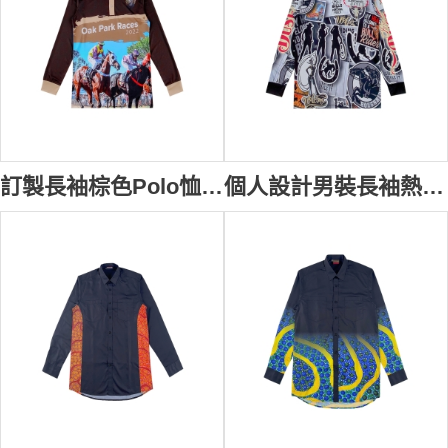
訂製長袖棕色Polo恤熱升華 全件印花Polo恤 澳洲 賽馬比賽 馬術運動 P1583
個人設計男裝長袖熱升華 整件印花 鬥牛比賽 Polo恤熱升華 馬術運動 P1582