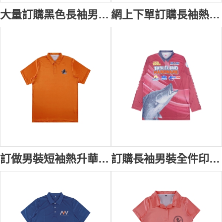
大量訂購黑色長袖男裝恤衫 衫側熱升華印花 圓弧下擺 工作恤衫制服 100%polyester R399
網上下單訂購長袖熱升華恤衫 活動恤衫 幾何圖形 圓角下擺 100%滌 漸變效果 R398
訂做男裝短袖熱升華 短袖Polo恤 金絲拉架平紋 熱升華制服 P1570
訂購長袖男裝全件印花Polo恤 釣魚比賽 熱升華Polo恤 撞色領 100%polyester P1569