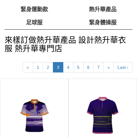
緊身運動款
熱升華產品
足球服
緊身體操服
來樣訂做熱升華產品 設計熱升華衣
服 熱升華專門店
«
1
2
3
4
5
6
7
»
Last ›