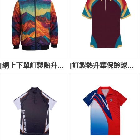
[網上下單訂製熱升華風褸外套]｜ 黑色企領熱升華風褸｜ 百萬行團體熱升華風褸 J1151
[訂製熱升華保齡球服裝] | 設計男女裝保齡球衫 | 保齡球比賽衫 | 保齡球團體衫訂做 P1641