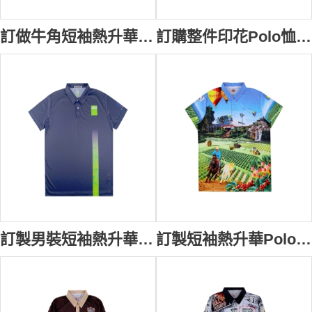
訂做牛角短袖熱升華短袖Polo 半胸拉鏈款式設計 體育用品行業 熱升華工作服 美國 棒球店 P1607
訂購整件印花Polo恤 熱升華Polo恤 半胸拉鏈 運動熱升華 P1602
訂製男裝短袖熱升華Polo恤 整件印花 廣告公司 JAG 漸變色LOGO 黑色 玻璃窗外膜 P1601
訂製短袖熱升華Polo恤 全件印花 澳洲農場 熱升華生產商 P1585