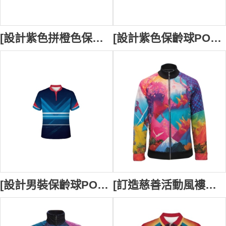
[設計紫色拼橙色保齡球POLO衫]｜保齡球比賽運動衫｜半胸扣鈕扣設計｜熱升華印花POLO衫｜運動休閒、戶外旅行、日常穿搭｜精緻剪裁、修身顯型｜P1644
[設計紫色保齡球POLO衫]｜保齡球比賽運動衫｜半胸拉鏈設計｜輕便透氣｜健身運動、戶外跑步、休閒穿搭｜精緻剪裁、修身顯型｜P1643
[設計男裝保齡球POLO衫]｜保齡球比賽運動衫｜輕便透氣｜健身運動、戶外跑步、休閒穿搭｜ P1642
[訂造慈善活動風褸外套]｜ 自訂LOGO熱升華風褸｜ 百萬行熱升華風褸 金屬拉鏈 J1098