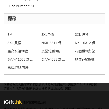
Line Number: 61
標籤
3M
3XL T恤
3XL 波衫
3XL 風褸
NKIL 6311 保安制服
NKIL 6312 保安制服
最高水溫30度水洗
棗梨雅道3號 物業管理會所制服
花園道3號 保安制服
英皇道1063號 保安制服
英皇道633號 保安制服
謝斐道535號 保安制服
馬寶塔33商場制服
服務條款
私人政策
客戶
網站導航
博客
布料總匯
設計選擇
客戶包括
常見問題
訂購指引
常用布料
輔料包裝
圖樣印制
設計站
設計選擇
iGift
.hk
軒龍實業有限公司