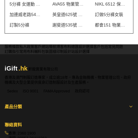
5分褲 女運動 訂做
AVA55 物業管理會所制服
NIKL 6512 保安制服
加連威老路54號 制服
英皇道625號 保安制服
訂做5分褲女裝
訂製5分褲
謝斐道535號 保安制服
都會151 物業管理會所制服
服務條款
私人政策
客戶
網站導航
博客
布料總匯
設計選擇
客戶包括
常見問題
訂購指引
常用布料
輔料包裝
圖樣印制
設計站
設計選擇
iGift
.hk
軒龍實業有限公司
香港及澳門制服訂造專家，成立逾18年，專為金融機構、物業管理公司、政府
機構及大型企業提供度身訂造制服設計及生產服務。
Sedex
ISO 9001
FAMA Approved
政府認可
產品分類
聯絡資料
香港:
2360 1900