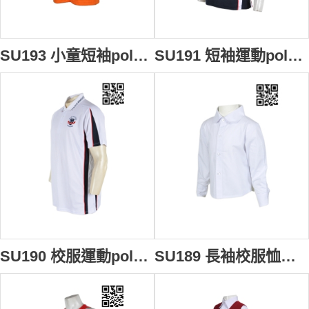
SU193 小童短袖polo上衣 設計訂造 兒童Polo訂做 小童軍制服polo衫 校服制服polo衫 校服polo衫公司
SU191 短袖運動polo上衣 度身訂做 LOGO繡花校服polo衫 polo衫選擇 polo批發商
SU190 校服運動polo上衣 來款訂製 加大碼運動polo衫 polo衫款式設計 polo衫生產廠家
SU189 長袖校服恤衫 在線訂購 幼稚園恤衫 制服恤衫設計恤衫 恤衫配搭 恤衫專門店