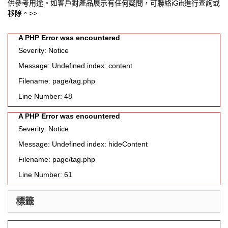
供參考用途。如客戶對產品展示有任何疑問，可聯絡iGift進行查詢或
移除。>>
A PHP Error was encountered
Severity: Notice
Message: Undefined index: content
Filename: page/tag.php
Line Number: 48
A PHP Error was encountered
Severity: Notice
Message: Undefined index: hideContent
Filename: page/tag.php
Line Number: 61
標籤