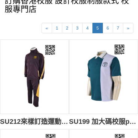
訂購香港校服 設計校服制服款式 校
服專門店
«
1
2
3
4
5
6
7
»
SU212來樣訂造運動套裝 網上下單校服 運動體育服 冬天中學運動校服 個人設計運動套裝 校服製造商
SU199 加大碼校服polo衫 來樣訂做 團體繡花運動制服polo衫 logo設計polo衫 校服polo衫專門店