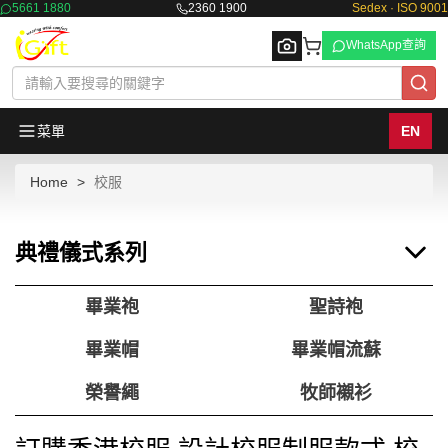
5661 1880
2360 1900
Sedex · ISO 9001
WhatsApp查詢
菜單
EN
Home
校服
Browse
典禮儀式系列
畢業袍
聖詩袍
畢業帽
畢業帽流蘇
榮譽繩
牧師襯衫