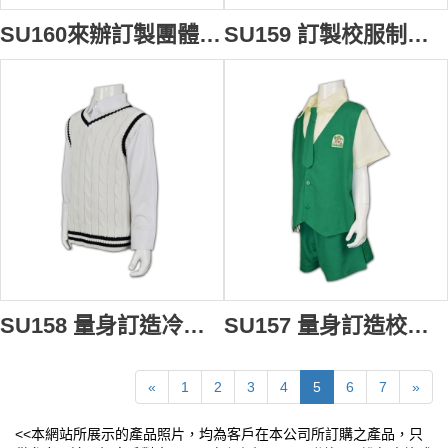
SU160來辦訂製團體班衫制服 量身訂造小學團體班衫 訂購團體班衫 訂製團體班衫專門店
SU159 訂製校服制服 訂購小學外套制服 量身訂造校服 自訂校服供應商HK
SU158 量身訂造冷背心校服 專造針織背心制服 訂製制服專門店公司
SU157 量身訂造校服 設計校服款式 印製logo校服制服 訂製校服制服公司
«
1
2
3
4
5
6
7
»
<<本網站所展示的產品照片，均為客戶在本公司所訂購之產品，只