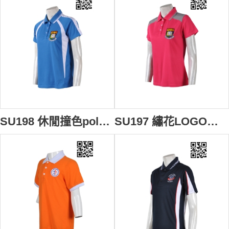
SU198 休閒撞色polo衫 供應訂購 繡花logo制服polo衫 運動制服款式polo衫 polo衫網站
SU197 繡花LOGO運動polo上衣 設計訂造 校服polo上衣 拼布撞色polo衫 polo衫製造商