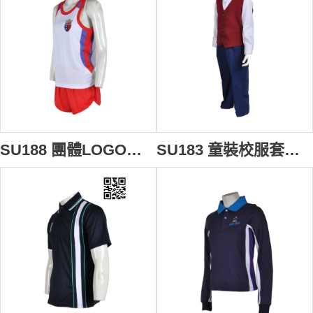
SU188 團體LOGO繡花運動套裝 度身訂製 田徑運動校服 運動款式校服設計 校服運動套裝應商
SU183 童裝校服套裝 度身訂製 小學三件套校服 套裝禮服設計選擇 校服供應商