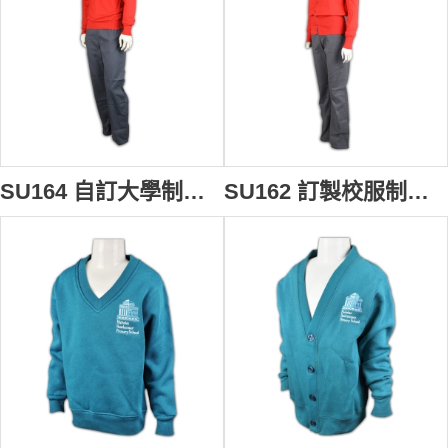
SU164 自訂大學制服搭配 印製logo校服 訂製校服款式 訂購團體制服 校服專門店
SU162 訂製校服制服 自訂大學校服套裝 獨家設計校服款式 制服生產商