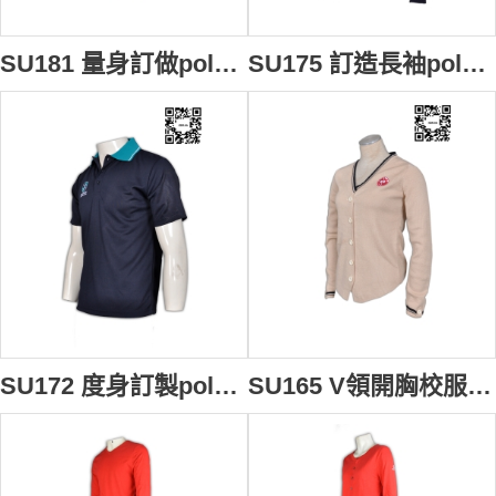
SU181 量身訂做polo校服 訂購學校制服 自製制服中心 學校制服專門店HK
SU175 訂造長袖polo恤繡花校服款式polo恤 拼接撞色polo恤 校服polo恤公司
SU172 度身訂製polo衫 團體繡花polo衫設計 校服款式polo衫 polo衫配搭配 polo衫網站
SU165 V領開胸校服冷外套 定製 團體繡花Logo冷外套 冷外套配搭 冷外套專門店