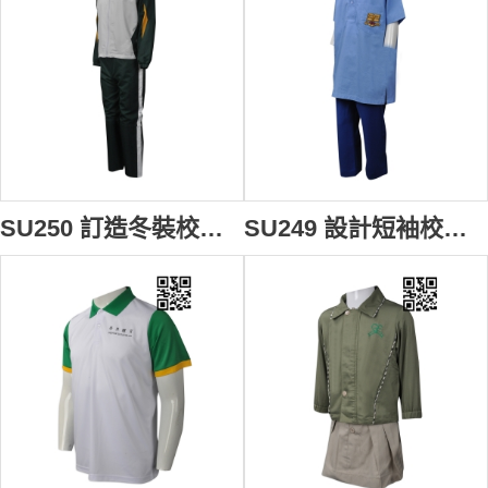
SU250 訂造冬裝校服套裝 設計褲腳可拆卸校服 澳門教育暨青年局 運動套裝 校服套裝製衣廠
SU249 設計短袖校服套裝 供應小童校服套裝 新加坡 SHARMA 校服專門店