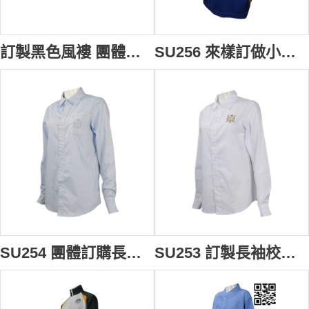
訂製黑色風褸 團體訂做校服外套 風褸校服 澳洲運動校服 設計橡筋袖口 繡花LOGO 悉尼 文法學校 SU260
SU256 來樣訂做小童校服網上下單小童校服Polo恤澳洲 Tudor 小童校服專營店
SU254 團體訂購長袖校服恤衫 網上下單長袖校服恤衫 澳洲 校服恤衫生產商
SU253 訂製長袖校服恤衫 供應長袖校服恤衫 自製繡花logo款校服恤衫 澳洲 校服恤衫供應商