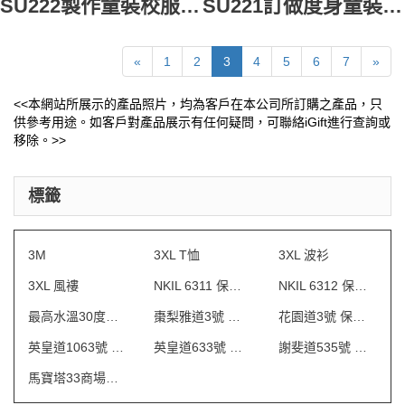
SU222製作童裝校服套裝 訂造度身校服款式 男童夏天吊帶校服 自訂校服款式 校服專門店
SU221訂做度身童裝校服 設計三件套校服 秋冬校服 百褶裙 自訂裙裝校服 校服製衣廠
«
1
2
3
4
5
6
7
»
<<本網站所展示的產品照片，均為客戶在本公司所訂購之產品，只
供參考用途。如客戶對產品展示有任何疑問，可聯絡iGift進行查詢或
移除。>>
標籤
3M
3XL T恤
3XL 波衫
3XL 風褸
NKIL 6311 保安制服
NKIL 6312 保安制服
最高水溫30度水洗
棗梨雅道3號 物業管理會所制服
花園道3號 保安制服
英皇道1063號 保安制服
英皇道633號 保安制服
謝斐道535號 保安制服
馬寶塔33商場制服