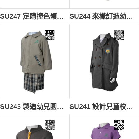
SU247 定購撞色領校服Polo恤 設計澳門校服Polo恤 澳門教育暨青年局 網上下單校服 校服製衣廠
SU244 來樣訂造幼稚園校服款式 自訂套裝幼稚園校服款式 香港幼稚園 Greenfield 綠茵 製造幼兒園校服款式 校服工廠
SU243 製造幼兒園校服款式 設計套裝校服款式 香港幼稚園 Greenfield 綠茵 自訂幼稚園校服款式 校服供應商
SU241 設計兒童校服款式 訂做風䄛外套校服款式 幼兒園 羊絨大地校褸 自訂女裝校服款式 校服專門店