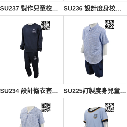
SU237 製作兒童校服款式 自訂繡花LOGO校服款式 日本幼兒園 設計男裝校服款式 校服中心
SU236 設計度身校服款式 製造幼兒園校服款式 日本幼兒園 自訂連身裙校服款式 校服專營
SU234 設計衛衣套裝校服 訂購日本幼兒園校服 度身訂造小童校服 校服供應商
SU225訂製度身兒童校服款式 自訂兒童男裝校服款式 博才小學 男童夏天恤衫校服 設計校服款式 校服專營