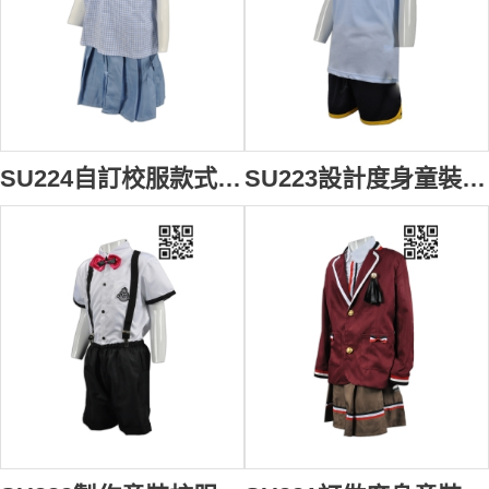
SU224自訂校服款式 訂做裙式校服套裝 博才小學 女童夏天校服 百褶裙 設計校服款式 校服製造商
SU223設計度身童裝校服款式 訂製運動服校服款式 博才小學 夏天體育校服 自製校服款式 校服供應商