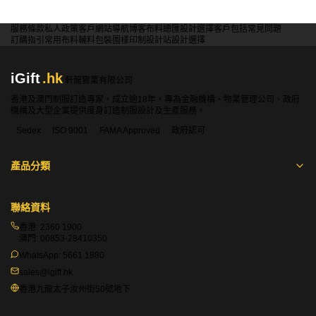
服務條款
私人政策
客戶
網站導航
博客
布料總匯
設計選擇
客戶包括
常見問題
訂購指引
常用布料
輔料包裝
圖樣印制
設計站
設計選擇
iGift
.hk
軒龍實業有限公司
香港及澳門制服訂造專家，成立逾18年，專為金融機構、物業管理公司、政府
機構及大型企業提供度身訂造制服設計及生產服務。
Sedex
ISO 9001
FAMA Approved
政府認可
產品分類
聯絡資料
香港:
2360 1900
澳門:
00853-28410350
WhatsApp:
5661 1880
sales@igift.hk
香港九龍太子汝州街50號地下