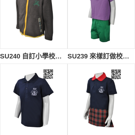
SU240 自訂小學校服款式 製作風䄛外套校服款式 香港幼稚園 搖粒絨外套校服 Greenfield 綠茵 設計冬裝外套校服款式 校服中心
SU239 來樣訂做校服款式 自製繡花LOGO校服款式 香港幼稚園 夏季校服 Greenfield 綠茵 製作校服款式 校服製造商