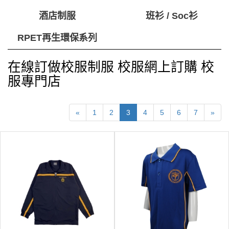
酒店制服
班衫 / Soc衫
RPET再生環保系列
在線訂做校服制服 校服網上訂購 校
服專門店
«
1
2
3
4
5
6
7
»