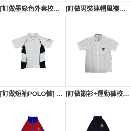
[訂做墨綠色外套校服] | 一字袋口款式設計 | 拉鏈設計 | Valentine Public School | 校服供應商 SU411
[訂做男裝連帽風褸外套]｜灰色撞色黑色衫身｜橙色橡筋袖口設計｜橙色拉鏈設計｜學校運動風褸外套｜肩位橙色設計｜保良局馬錦明夫人章馥仙中學｜SU410
[訂做短袖POLO恤] ｜繡花:寶藍色/淺藍色｜西裝布短褲｜愛培學校｜白色撞深藍色｜褲深灰色｜SU407
[訂做襯衫+運動褲校服套裝] ｜愛培學校｜繡花:寶藍色/淺藍色｜襯衫布:白色 35% Cotton, 65% Polyester｜褲斜紋磨毛布淺藍色100% Polyester｜校服外套製造商｜愛培學校 SU406