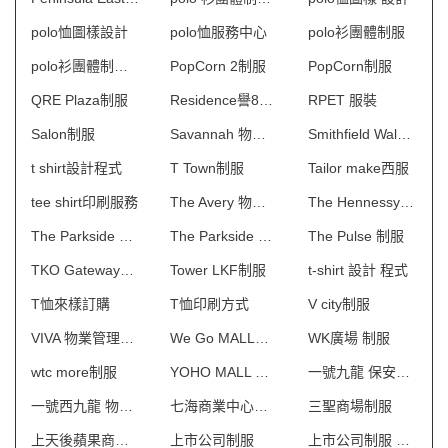
polo恤圖樣設計
polo恤服務中心
polo衫團體制服
polo衫團體制服訂造
PopCorn 2制服
PopCorn制服
QRE Plaza制服
Residence譽88物業管理會所制服
RPET 服裝
Salon制服
Savannah 物業管理會所制服
Smithfield Walk制服
t shirt設計程式
T Town制服
Tailor make西服
tee shirt印刷服務
The Avery 物業管理會所制服
The Hennessy制服
The Parkside Place制服
The Parkside 物業管理會所制服
The Pulse 制服
TKO Gateway制服
Tower LKF制服
t-shirt 設計 程式
T恤來樣訂購
T恤印刷方式
V city制服
VIVA 物業管理會所制服
We Go MALL制服
WK廣場 制服
wtc more制服
YOHO MALL 形點制服
一號九龍 保安制服
一號西九龍 物業管理會所制服
七海商業中心制服
三聖商場制服
上天後蘋果商業場制服
上市公司制服
上市公司制服 澳門