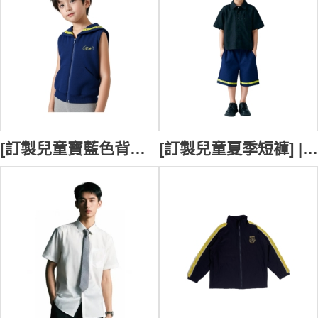
[訂製兒童寶藍色背心外套] | 3色織帶設計 | 單色繡花logo | 荃浸石籬幼稚園 | 校褲供應商 | SU432
[訂製兒童夏季短褲] | 3色織帶設計 | 橡筋褲頭設計 | 荃浸石籬幼稚園 | 校褲供應商 | SU431