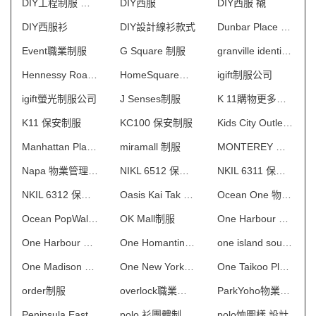
DIY工程制服 澳門
DIY西服
DIY西服 襯
DIY西服衫
DIY設計線衫款式
Dunbar Place 物業管理會所制服
Event職業制服
G Square 制服
granville identity 制服
Hennessy Road 保安制服
HomeSquare制服
igift制服公司
igift螢光制服公司
J Senses制服
K 11購物更多術館 制服
K11 保安制服
KC100 保安制服
Kids City Outlet制服
Manhattan Place 保安制服
miramall 制服
MONTEREY 物業管理會所制服
Napa 物業管理會所制服
NIKL 6512 保安制服
NKIL 6311 保安制服
NKIL 6312 保安制服
Oasis Kai Tak 物業管理會所制服
Ocean One 物業管理會所制服
Ocean PopWalk制服
OK Mall制服
One Harbour Square一期 保安制服
One Harbour Square二期 保安制服
One Homantin 物業管理會所制服
one island south制服
One Madison 物業管理會所制服
One New York 物業管理會所制服
One Taikoo Place 保安制服
order制服
overlock職業制服
ParkYoho物業管理會所制服
Peninsula East 物業管理會所制服
polo 衫團體制服訂造
polo恤圖樣 設計