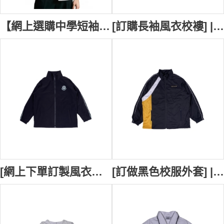
【網上選購中學短袖襯衫校服】｜吳祥川紀念中學｜香港現貨｜純白色經典設計｜標準翻領款式｜的確涼布料｜胸前口袋刺繡校徽｜現貨校服供應商 SSU-020
[訂購長袖風衣校褸] | 黑色撞黃色設計款式校服 | 繡花LOGO校徽 | 小學校褸 | New Lambton Public School | 校服專門店 SU416
[網上下單訂製風衣校服外套] | 訂製校褸 | 黑色風衣外套 | Belair Public School | 白色裝飾條校褸 | 校褸供應商 SU415
[訂做黑色校服外套] | 白色撞黃色風衣外套 | 白色邊裝飾條 | 牛角袖校服外套 | Pendle Hill High School SU414