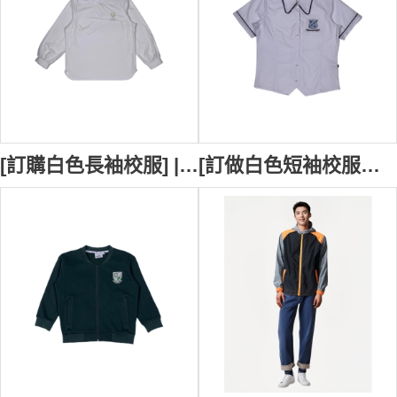
[訂購白色長袖校服] | 教師工作服 | 袖子鈕扣款式設計 | 繡花LOGO校徽 | Unity Grammar SU413
[訂做白色短袖校服恤衫] | 黑邊撞色款式設計 | 繡花章袋口校服設計 | Belmont High School | 校服專門店 SU412