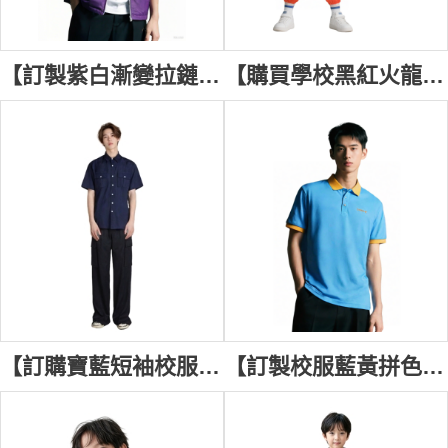
【訂製紫白漸變拉鏈背心外套校服】｜筲箕灣官立小學｜立領設計校服｜無袖剪裁｜前中白色拉鏈｜小學背心外套｜背心外套校服專門店 SU428
【購買學校黑紅火龍圖演出套裝】｜喇沙小學｜胸前黃紅火龍印花｜側身火焰圖案拼接｜鬆緊褲腳設計｜小學演出套裝公司 SU425
【訂購寶藍短袖校服襯衫】｜HKIS Athletics｜短袖襯衫校服｜雙胸貼袋配蓋校服｜肩章設計襯衫｜校服恤衫公司 SU421
【訂製校服藍黃拼色短袖POLO款】｜匡智張玉瓊晨輝學校｜雙側黃拼布剪接polo｜翻領三鈕門襟校服｜短袖黃邊包袖｜拼色校服專門店 SU419