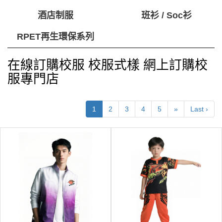
酒店制服
班衫 / Soc衫
RPET再生環保系列
在線訂購校服 校服式樣 網上訂購校
服專門店
1
2
3
4
5
»
Last ›