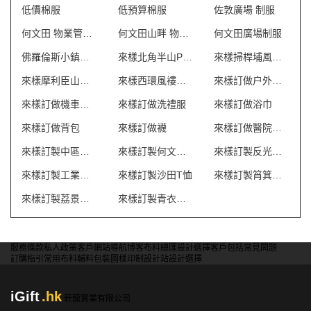
低價棉服
低預算棉服
佐敦廣場 制服
何文田 物業管理會所制服
何文田山畔 物業管理會所制服
何文田廣場制服
佛羅倫斯小鎮制服
來樣北角半山POLO恤
來樣掃桿埔風褸外套
來樣摩利臣山風褸外套
來樣西環風褸外套
來樣訂做户外背包
來樣訂做機車風衣推薦
來樣訂做洗禮服
來樣訂做浴巾
來樣訂做背包
來樣訂做襪
來樣訂做醫院制服
來樣訂製中區中環T恤
來樣訂製何文田風褸
來樣訂製反光背心 澳門
來樣訂製工業制服 澳門
來樣訂製沙田T恤
來樣訂製筲箕灣T恤
來樣訂製荔景風褸
來樣訂製青衣風褸
服務條款
私人政策
客戶
網站導航
博客
布料總匯
設計選擇
客戶包括
常見問題
訂購指引
常用布料
輔料包裝
圖樣印制
設計站
設計選擇
iGift
.hk
軒龍實業有限公司