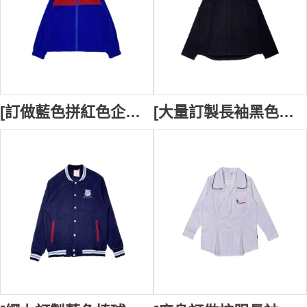
[訂做藍色拼紅色企領校服外套] ｜King Street Public School 時尚設計橡筋袖口｜金屬拉鏈袋設計｜校服外套製造商 SU400
[大量訂製長袖黑色校服外套] ｜Kororo Public School 企領牛角袖外套｜拉鏈口袋設計｜校服外套供應商 SU399