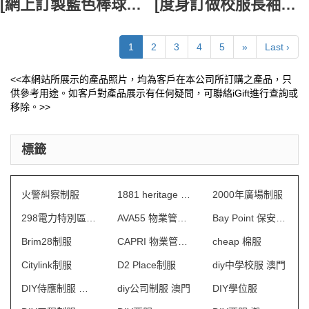
[網上訂製藍色棒球褸校服] ｜Belmont High School 撞色扁機｜白色啪鈕設計｜棒球䄛專門店 SU398
[度身訂做校服長袖恤衫] ｜Eagle Vale High School 胸袋繡花Logo恤衫｜腰部修身設計選擇｜校服恤衫供應商 SU397
1
2
3
4
5
»
Last ›
<<本網站所展示的產品照片，均為客戶在本公司所訂購之產品，只
供參考用途。如客戶對產品展示有任何疑問，可聯絡iGift進行查詢或
移除。>>
標籤
火警糾察制服
1881 heritage 制服
2000年廣場制服
298電力特別區制服
AVA55 物業管理會所制服
Bay Point 保安制服
Brim28制服
CAPRI 物業管理會所制服
cheap 棉服
Citylink制服
D2 Place制服
diy中學校服 澳門
DIY侍應制服 澳門
diy公司制服 澳門
DIY學位服