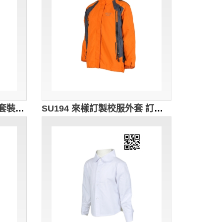
SU195訂製兒童校服 校服套裝 幼兒園校服訂造 訂做校服裙 校服派對 校服公司
SU194 來樣訂製校服外套 訂造個性校服風褸 繡花logo校服 訂做帶帽校服 校服制服製造商HK