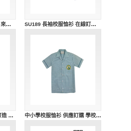
SU190 校服運動polo上衣 來款訂製 加大碼運動polo衫 polo衫款式設計 polo衫生產廠家
SU189 長袖校服恤衫 在線訂購 幼稚園恤衫 制服恤衫設計恤衫 恤衫配搭 恤衫專門店
SU186 V領運動T恤 來版訂造 體育校服T恤 吸濕排汗校服T T恤專門店
中小學校服恤衫 供應訂購 學校Logo繡花恤衫格仔紋恤衫上衣 恤衫專門店 男兒 夏季 校服 SU185