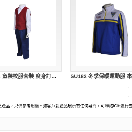
SU183 童裝校服套裝 度身訂製 小學三件套校服 套裝禮服設計選擇 校服供應商
產品，只供參考用途。如客戶對產品展示有任何疑問，可聯絡iGift進行查