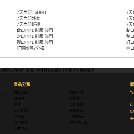
7天內印TSHIRT
7天
7天內印外套
7天
7天內印班褸
7天
做EN471 制服 澳門
制E
定EN471 制服 澳門
整E
製EN471 制服 澳門
訂E
訂購團體7分褲
造E
常見問題
訂購指引
常用布料
輔料包裝
圖樣印制
設計站
設計選擇
產品分類
關於iGift
制服訂做
理
印TEE
運動衫
風褸
公司制服
工作制服
布藝配飾
現貨區
尺碼指南
成功案例
模特展示區
下載中心