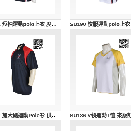
SU191 短袖運動polo上衣 度身訂做 LOGO繡花校服polo衫 polo衫選擇 polo批發商
SU187 加大碼運動Polo衫 供應訂購 校服款式運動Polo衫 繡花Polo衫設計選擇 校服Polo衫香港公司