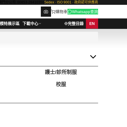
澳門分公司: 00853-28410350
Sedex · ISO 9001 · 政府認可供應商
購物車
Whatsapp查詢
模特展示區
下載中心
完整目錄
EN
Browse
護士/診所制服
校服
列