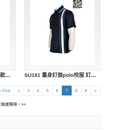
SU182 冬季保暖運動服 來款訂造 團體繡花運動外套 校服運動服選擇 校服運動服製造商
SU181 量身訂做polo校服 訂購學校制服 自製制服中心 學校制服專門店HK
‹ First
«
3
4
5
6
7
8
9
»
詢或移除。>>