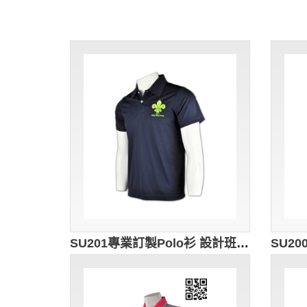
SU201專業訂製Polo衫 設計班衫款式 香港校服 訂購團體校服短袖衫 自製校服制服 校服批發商HK