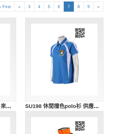
‹ First
«
3
4
5
6
7
8
9
»
SU199 加大碼校服polo衫 來樣訂做 團體繡花運動制服polo衫 logo設計polo衫 校服polo衫專門店
SU198 休閒撞色polo衫 供應訂購 繡花logo制服polo衫 運動制服款式polo衫 polo衫網站