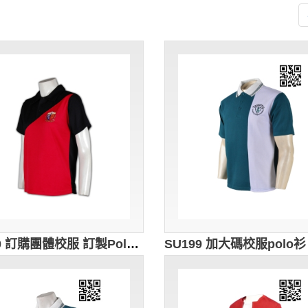
SU200 訂購團體校服 訂製Polo短袖 設計Polo衫款式 來樣訂購校服制服 校服供應商HK