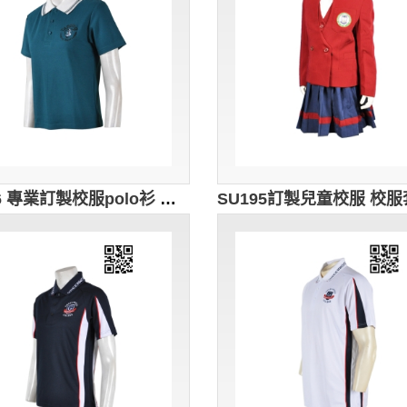
SU196 專業訂製校服polo衫 運動制服polo衫 polo衫款式設計選擇 polo衫生產商