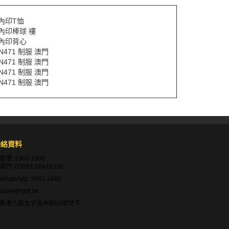
內印T恤
內印棒球 褸
內印背心
N471 制服 澳門
N471 制服 澳門
N471 制服 澳門
N471 制服 澳門
聯絡資料
香港:
2360 1900
澳門:
00853-28410350
WhatsApp:
5661 1880
sales@igift.hk
香港九龍太子汝州街50號地下