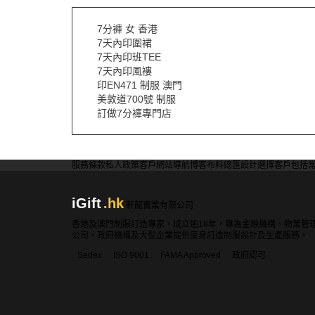
7分褲 女 香港
7天內印圍裙
7天內印班TEE
7天內印風褸
印EN471 制服 澳門
美敦道700號 制服
訂做7分褲專門店
服務條款
私人政策
客戶
網站導航
博客
布料總匯
設計選擇
客戶包括
iGift
.hk
軒龍實業有限公司
香港及澳門制服訂造專家，成立逾18年，專為金融機構、物業管
公司、政府機構及大型企業提供度身訂造制服設計及生產服務。
Sedex
ISO 9001
FAMA Approved
政府認可