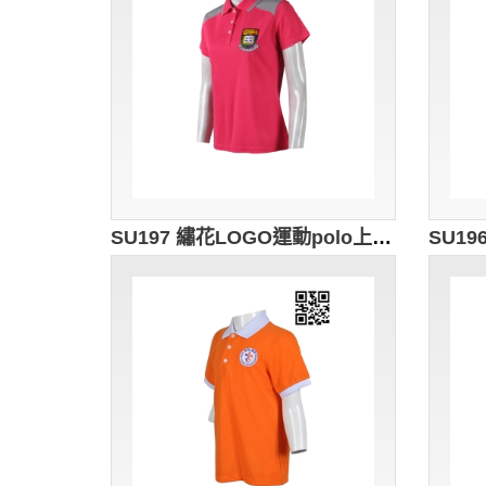
SU197 繡花LOGO運動polo上衣 設計訂造 校服polo上衣 拼布撞色polo衫 polo衫製造商