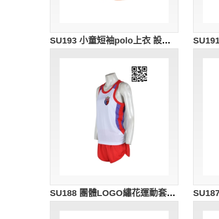
SU193 小童短袖polo上衣 設計訂造 兒童Polo訂做 小童軍制服polo衫 校服制服polo衫 校服polo衫公司
SU188 團體LOGO繡花運動套裝 度身訂製 田徑運動校服 運動款式校服設計 校服運動套裝應商