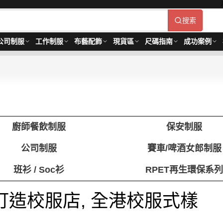
搜索
公司制服
工作制服
布藝配飾
現貨區
尺碼指南
成功案例
廚師餐飲制服
保安制服
公司制服
賽車/啤酒女郎制服
班衫 / Soc衫
RPET再生環保系
 訂造校服店, 全港校服式樣