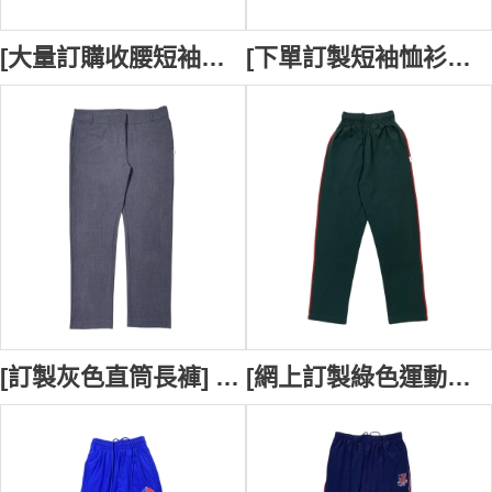
[大量訂購收腰短袖恤衫校服] ｜Maitland Grossmann High School 右胸袋口款式｜撞色領設計｜襯衫校服供應商 SU388
[下單訂製短袖恤衫校服] ｜Swansea High School 直角袖前長後短｜撞色翻領設計｜襯衫供應商 SU386
[訂製灰色直筒長褲] ｜前後幅各設有兩個口袋｜兩粒紐扣設計｜校服褲專賣店 SU385
[網上訂製綠色運動長褲] ｜Montgomery County Public Schools 腰部鬆緊帶校服褲｜褲側紅色撞色條設計｜校服褲專門店 SU384