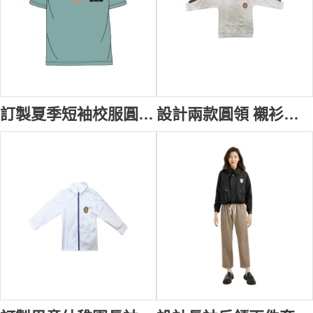
訂製夏季短袖校服圓領設計 夏季運動校服 活動T恤 李鄭屋官立小學 運動校服定制 SU367
設計兩款圓領 襯衫領T恤 設計撞色彩色條 山景邨浸信會幼稚園 (SKEBK) 校服生產商 SU337