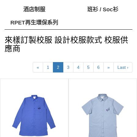
酒店制服
班衫 / Soc衫
RPET再生環保系列
來樣訂製校服 設計校服款式 校服供
應商
«
1
2
3
4
5
6
»
Last ›