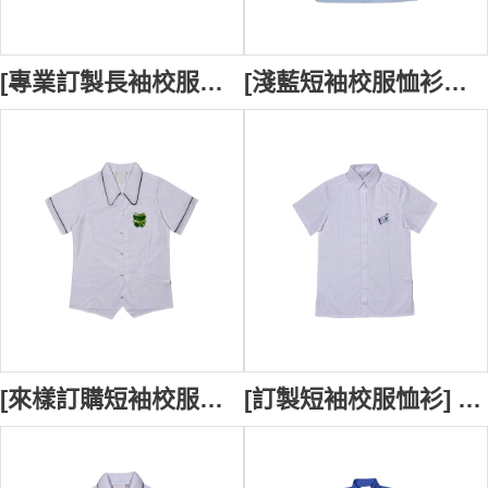
[專業訂製長袖校服恤衫] ｜St James' Primary School 自定義Logo繡花款式｜校服造型選擇｜校服恤衫專門店 SU396
[淺藍短袖校服恤衫在線訂購] ｜Hunter School of the Performing Arts 制服恤衫設計恤衫｜自製繡花logo｜恤衫專門店 SU395
[來樣訂購短袖校服恤衫] ｜Morisset High School P&C 網上下單短袖校服恤衫｜白撞黑邊反領設計｜校服恤衫生產商 SU394
[訂製短袖校服恤衫] ｜供應白色短袖校服恤衫｜Hunter School of the Performing Arts 自製繡花logo款｜校服恤衫供應商 SU393