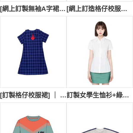
[網上訂製無袖A字裙校服] ｜ 無袖圓領連衣裙｜藍色A字裙｜ 校服生產商 SU376
[網上訂造格仔校服裙] ｜ 黃色領結修身校服格仔裙 ｜灰色A字裙｜ 校服供應商 SU375
[訂製格仔校服裙] ｜ 設計大量修身校服格仔裙 ｜藍色A字裙｜ 校服製衣廠 SU374
訂製女學生恤衫+綠色裙套裝 設計修腰女裝恤衫 庇理羅士女子中學 TR/TC 學生升旗制服 校服生產商 SU372