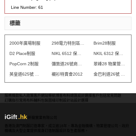
Line Number: 61
標籤
2000年廣場制服
298電力特別區制服
Brim28制服
D2 Place制服
NIKL 6512 保安制服
NKIL 6312 保安制服
PopCorn 2制服
彌敦道26號商場 制服
翠峰28 物業管理會所制服
英皇道625號 保安制服
襯衫特賣會2012
金巴利道26號 制服
服務條款
私人政策
客戶
網站導航
博客
布料總匯
設計選擇
客戶包括
常見問題
訂購指引
常用布料
輔料包裝
圖樣印制
設計站
設計選擇
iGift
.hk
軒龍實業有限公司
香港及澳門制服訂造專家，成立逾18年，專為金融機構、物業管理公司、政府
機構及大型企業提供度身訂造制服設計及生產服務。