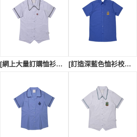
[網上大量訂購恤衫校服] ｜Cooks Hill Campus 繡花LOGO｜白色恤衫校服制服｜校服專門店 SU392
[訂造深藍色恤衫校服] ｜St Kevin's PRIMARY SCHOOL 直角恤衫領｜胸前單袋設計｜恤衫校服製造商 SU389