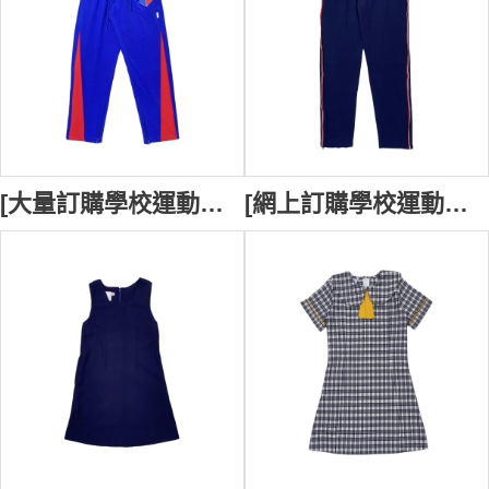
[大量訂購學校運動長褲] ｜King Street Public School藍色腰部鬆緊帶校服褲｜下腳撞色拉鏈設計｜校服褲供應商 SU383
[網上訂購學校運動褲] ｜Newcastle High School 藍色團體校服運動長褲｜側邊撞色條 下腳拉鏈設計｜校服褲專門店 SU382