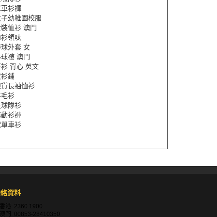
單車衫褲
太子幼稚園校服
裝恤衫 澳門
恤衫領呔
球外套 女
球褸 澳門
衫 背心 英文
波衫鋪
現貨長袖恤衫
羊毛衫
足球隊衫
運動衫褲
電單車衫
聯絡資料
香港:
2360 1900
澳門:
00853-28410350