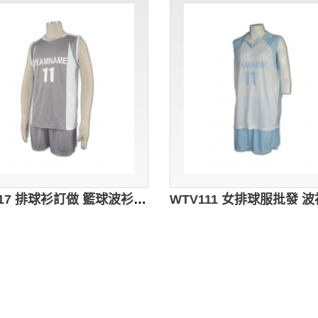
WTV117 排球衫訂做 籃球波衫 學界 組隊波衫 排球衫印字 灰色衣服褲子撞色白色