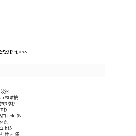
詢或移除。>>
L 波衫
eap 棒球褸
y 啦啦隊衫
Y恤衫
熱門 polo 衫
Y球衣
Y西服衫
BU 棒球 褸