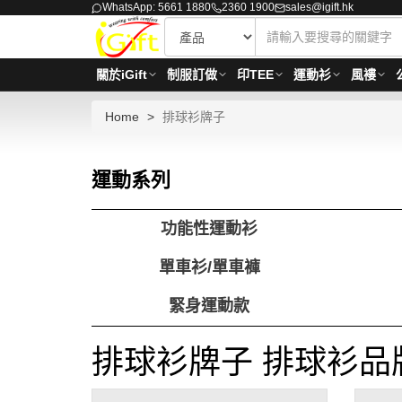
WhatsApp: 5661 1880
2360 1900
sales@igift.hk
關於iGift
制服訂做
印TEE
運動衫
風褸
Home
排球衫牌子
運動系列
功能性運動衫
單車衫/單車褲
緊身運動款
排球衫牌子 排球衫品