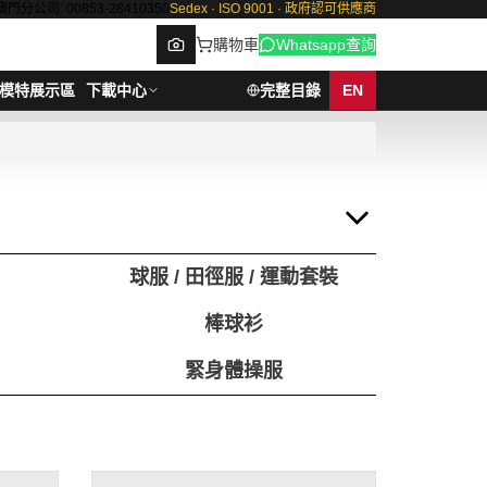
澳門分公司: 00853-28410350
Sedex · ISO 9001 · 政府認可供應商
購物車
Whatsapp查詢
模特展示區
下載中心
完整目錄
EN
Browse
球服 / 田徑服 / 運動套裝
棒球衫
緊身體操服