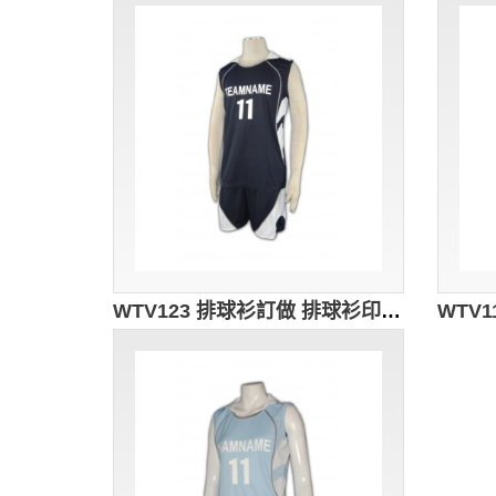
WTV123 排球衫訂做 排球衫印字 學界 波衫鋪 波衫 女 球隊波衫 波衫印字 黑色