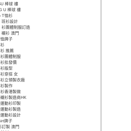
SU 棒球 褸
NG U 棒球 褸
o T恤衫
lo 班衫設計
lo 衫團體制服訂造
lo 襯衫 澳門
lo恤牌子
o衫
lo衫 推薦
lo衫團體制服
lo衫批發價
lo衫版型
lo衫穿搭 女
lo衫立領製衣廠
lo衫製作
lo衫香港製做
lo襯衫製造商HK
lo運動衫印製
lo運動衫製造
lo運動衫設計
hirt牌子
衫訂製 澳門