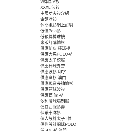
V領款冷衫
XXXL 波衫
中國功夫衫介紹
企領冷衫
休閒襯衫網上訂製
低價Polo衫
低預算棒球褸
來版訂購恤衫
供應仿皮 棒球褸
供應大馬POLO衫
供應太子校服
供應棒球外套
供應波衫 印字
供應班衫 澳門
供應現貨長袖恤衫
供應籃球波衫
供應鏢 隊 衫
依利廣球場制服
便宜西服衫褲
保暖車隊衫
個人設計太子T恤
個性設計網球POLO
做SOC衫 澳門