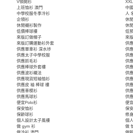
V領開衫
XX
上班恤衫 澳門
中
中學校服冬季冷衫
人 
企領衫
休
休閒襯衫製作
休
低價棒球褸
低預
來版訂做帽子
來
來版訂購運動衫外套
供應
供應單車衫 深水埗
供應
供應太子中學校服
供
供應抓毛衫
供
供應棒球外套褸
供應
供應波衫襯法
供應
供應現貨短袖恤衫
供
供應皮 袖 棒球 褸
供應
供應車模衫
供應
供應馬球衫
供
便宜Polo衫
便
保安恤衫
保
保齡球衫
修
個人設計太子風褸
個
做 gym 衫
做 
做冷衫 澳門
做