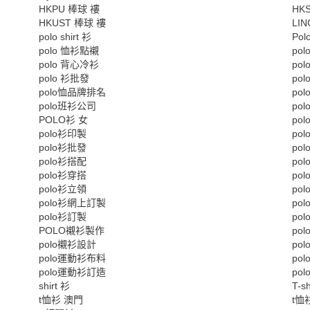
HKPU 棒球 褸
HK
HKUST 棒球 褸
LI
polo shirt 衫
Pol
polo 恤衫點襯
po
polo 背心冷衫
po
polo 衫批發
po
polo恤品牌排名
po
polo班衫公司
pol
POLO衫 女
po
polo衫印製
po
polo衫批發
po
polo衫搭配
po
polo衫穿搭
po
polo衫立領
po
polo衫網上訂製
po
polo衫訂製
po
POLO襯衫製作
po
polo襯衫設計
po
polo運動衫布料
po
polo運動衫訂造
po
shirt 衫
T-s
t恤衫 澳門
t恤