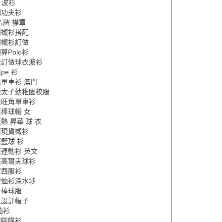
L 波衫
國功夫衫
名牌 襟章
閒襯衫搭配
閒襯衫訂做
算Polo衫
版訂做球衣波衫
pe 衫
單車衫 澳門
應太子幼稚園校服
應旺角單車衫
棒球帽 女
熱 昇華 球 衣
應現貨襯衫
籃球 衫
運動衫 英文
應高爾夫球衫
宜西服衫
安恤衫深水埗
身棒球服
人設計帽子
恤衫
啦啦隊衫