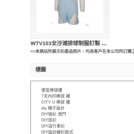
WTV103女沙滩排球制服訂製 排球衫訂做 排球衫印字 香港波衫鋪
<<本網站所展示的產品照片，均為客戶在本公司所訂購之
標籤
便宜棒球褸
7天內印棒球 褸
CITY U 棒球 褸
diy 帽子設計
DIY恤衫 澳門
DIY班衫
DIY自行車衫
DIY設計線衫款式