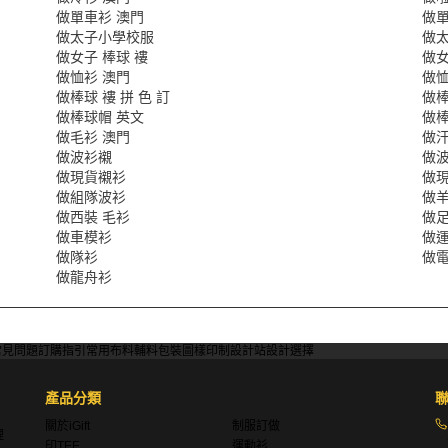
做單車衫 澳門
做
做太子小學校服
做
做女子 棒球 褸
做女
做恤衫 澳門
做
做棒球 褸 拼 色 訂
做棒
做棒球帽 英文
做棒
做毛衫 澳門
做汗
做波衫襯
做
做現貨襯衫
做
做組隊波衫
做
做西裝 毛衫
做
做車模衫
做
做隊衫
做
做龍舟衫
常見問題
訂購指引
常用布料
輔料包裝
圖樣印制
設計站
設計選擇
產品分類
關於iGift
制服訂做
理
印TEE
運動衫