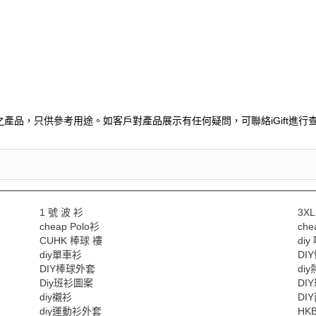
產品，只供參考用途。如客戶對產品展示有任何疑問，可聯絡iGift進行查
1 號 波 衫
3X
cheap Polo衫
ch
CUHK 棒球 褸
di
diy單車衫
DI
DIY棒球外套
diy
Diy班衫圖案
DI
diy襯衫
DI
diy運動衫外套
HK