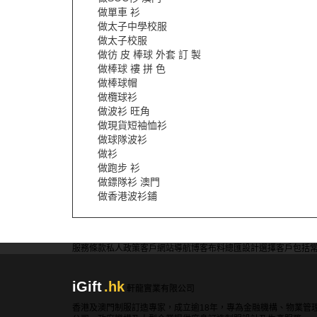
做單車 衫
做太子中學校服
做太子校服
做彷 皮 棒球 外套 訂 製
做棒球 褸 拼 色
做棒球帽
做欖球衫
做波衫 旺角
做現貨短袖恤衫
做球隊波衫
做衫
做跑步 衫
做鏢隊衫 澳門
做香港波衫鋪
服務條款
私人政策
客戶
網站導航
博客
布料總匯
設計選擇
客戶包括
iGift
.hk
軒龍實業有限公司
香港及澳門制服訂造專家，成立逾18年，專為金融機構、物業管