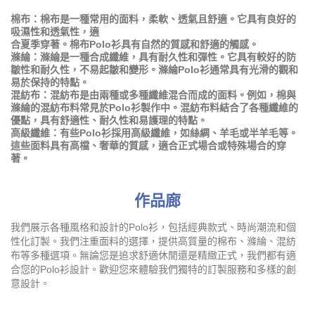
棉布：棉布是一種常用的面料，柔軟、透氣且舒適。它具有良好的
吸濕性和透氣性，適
合夏季穿著。棉布Polo衫具有自然的質感和舒適的觸感。
滌綸：滌綸是一種合成纖維，具有耐久性和彈性。它具有較好的防
皺性和耐久性，不易起皺和變形。滌綸Polo衫通常具有光滑的觀和
易於保持的特點。
混紡布：混紡布是由兩種或多種纖維混合而成的面料。例如，棉與
滌綸的混紡布料常見於Polo衫製作中。混紡布料結合了各種纖維的
優點，具有舒適性、耐久性和易護理的特點。
高級纖維：有些Polo衫採用高級纖維，如絲綢、羊毛或半羊毛等。
這些面料具有高檔、奢華的質感，適合正式場合或特殊場合的穿
著。
作品廊
我們展示各種風格和設計的Polo衫，包括經典款式、時尚潮流和個
性化訂製。我們注重面料的選擇，提供高質量的棉布、滌綸、混紡
布等多種選項。無論您是追求舒適休閒還是精緻正式，我們都有適
合您的Polo衫設計。歡迎您來體驗我們獨特的訂製服務和多樣的創
意設計。