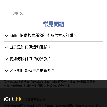
無開叉
常見問題
iGift可提供甚麼種類的產品供客人訂購？
出貨是如何保證和運輸？
我如何找付訂單的貨款？
客人如何知道生產的貨期？
服務條款
私人政策
客戶
網站導航
博客
布料總匯
設計選擇
客戶包括
常見問題
訂購指引
常用布料
輔料包裝
圖樣印制
設計站
設計選擇
iGift
.hk
軒龍實業有限公司
香港及澳門制服訂造專家，成立逾18年，專為金融機構、物業管理公司、政府