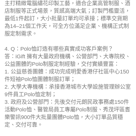
主打精緻電腦繡花印製工藝，適合企業高管制服、酒
店制服等正式場景，質感高端大氣；訂製門檻靈活，
最低1件起訂，大小批量訂單均可承接；標準交貨期
為14–21個工作天，可全方位滿足企業、機構正式制
服定制需求。
4. Q：Polo恤訂造有哪些真實成功客戶案例？
答：iGift 擁有大量政府機構、公營部門、大專院校、
公益團體的Polo制服定制經驗，交付實績豐富：
1. 公益慈善團體：成功完成明愛香港仔社區中心150
件短袖Polo恤團體制服訂單；
2. 大學大專機構：承接香港城市大學設施管理辦公室
9件員工Polo恤定制；
3. 政府及公營部門：先後交付元朗民政事務處150件
活動Polo恤、醫管局員工專屬Polo制服、秀茂坪區耆
樂警訊900件大批量團體Polo恤，大小訂單品質穩
定、交付可靠。