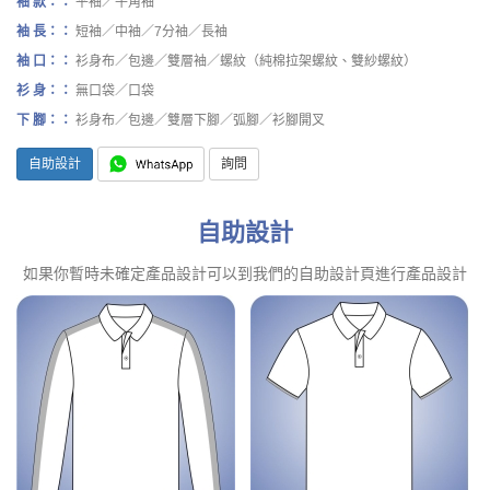
袖 款：：
平袖／牛角袖
袖 長：：
短袖／中袖／7分袖／長袖
袖 口：：
衫身布／包邊／雙層袖／螺紋（純棉拉架螺紋、雙紗螺紋）
衫 身：：
無口袋／口袋
下 腳：：
衫身布／包邊／雙層下腳／弧腳／衫腳開叉
自助設計
詢問
自助設計
如果你暫時未確定產品設計可以到我們的自助設計頁進行產品設計