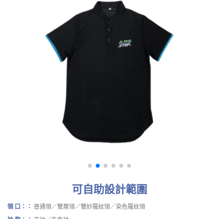
可自助設計範圍
領 口：：
普通領／雙層領／雙紗羅紋領／染色羅紋領