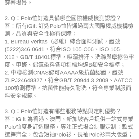
穿著場景。
2. Q：Polo恤訂造具備哪些國際權威檢測認證？
答：所有iGift 訂造Polo恤皆通過兩大國際權威機構檢
測，品質與安全性極有保障：
1. Bureau Veritas（必維）綜合面料測試，證號
(5222)346-0641，符合ISO 105-C06、ISO 105-
X12、GB/T 18401標準，吸濕排汗、洗滌與摩擦色牢
度、甲醛、偶氮染料各項指標均達B類安全標準；
2. 中聯檢測CNAS認可AAAAA級抗菌認證，證號
ZLPJ24648327，符合GB/T 20944.3-2008、AATCC
100檢測標準，抗菌性能持久耐洗，符合專業制服面
料安全規範。
3. Q：Polo恤訂造有哪些服務特點與定制優勢？
答：iGift 為香港、澳門、新加坡客戶提供一站式專業
Polo恤度身訂造服務，專注正式場合制服定制：款式
選擇齊全，包含短袖Polo衫、長袖Polo衫兩大版型；