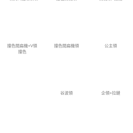
撞色間扁機+V領
撞色間扁機領
公主領
撞色
谷波領
企領+拉鏈