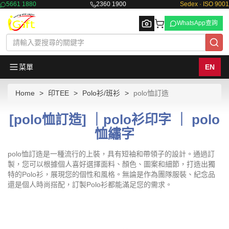
5661 1880
2360 1900
Sedex · ISO 9001
WhatsApp查詢
菜單
EN
Home
印TEE
Polo衫/班衫
polo恤訂造
Browse
[polo恤訂造] ｜polo衫印字 ｜ polo
恤繡字
polo恤訂造是一種流行的上裝，具有短袖和帶領子的設計。通過訂
製，您可以根據個人喜好選擇面料、顏色、圖案和細節，打造出獨
特的Polo衫，展現您的個性和風格。無論是作為團隊服裝、紀念品
還是個人時尚搭配，訂製Polo衫都能滿足您的需求。