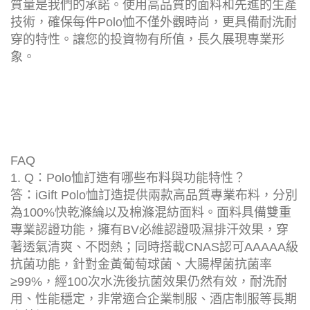
質量是我們的承諾。使用高品質的面料和先進的生產
技術，確保每件Polo恤不僅外觀時尚，更具備耐洗耐
穿的特性。讓您的投資物有所值，長久展現專業形
象。
FAQ
1. Q：Polo恤訂造有哪些布料與功能特性？
答：iGift Polo恤訂造提供兩款高品質專業布料，分別
為100%快乾滌綸以及棉滌混紡面料。面料具備雙重
專業認證功能，擁有BV必維認證吸濕排汗效果，穿
著透氣清爽、不悶熱；同時搭載CNAS認可AAAAA級
抗菌功能，針對金黃葡萄球菌、大腸桿菌抗菌率
≥99%，經100次水洗後抗菌效果仍然有效，耐洗耐
用、性能穩定，非常適合企業制服、酒店制服等長期