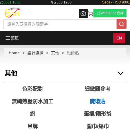
5661 1880
2360 1900
Sedex · ISO 9001
WhatsApp查詢
菜單
EN
Home
設計選擇
其他
魔術貼
Browse
其他
色彩配對
細緻圖參考
無縫熱壓防水加工
魔術貼
旗
筆插/隱形袋
吊牌
圍巾/絲巾