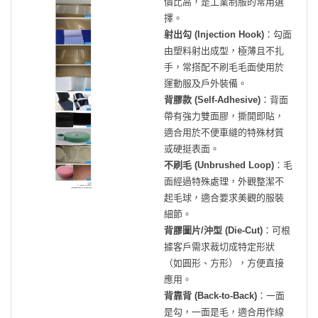
價比高，是工業制服的常用選
擇。
射出勾 (Injection Hook)
：勾面
由塑料射出成型，極薄且不扎
手，常搭配不刷毛毛面使用於
運動服及戶外裝備。
背膠款 (Self-Adhesive)
：背面
帶有強力雙面膠，撕開即貼，
適合用於不便車縫的特殊材質
或硬挺表面。
不刷毛 (Unbrushed Loop)
：毛
面經過特殊處理，外觀整潔不
起毛球，適合要求美觀的服裝
細節。
背膠圖片/沖型 (Die-Cut)
：可根
據客戶需求裁切成特定形狀
（如圓形、方形），方便直接
應用。
背靠背 (Back-to-Back)
：一面
是勾，一面是毛，適合用作線