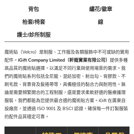
背包
繡花/徽章
枱套/椅套
線
護士/診所制服
魔術貼（Velcro）是制服、工作服及各類服飾中不可或缺的實用
配件。
iGift Company Limited（軒龍實業有限公司）
提供多種
高品質的魔術貼選擇，以滿足不同行業與使用場景的需求。我
們的魔術貼系列包括全尼龍、混紡加密、射出勾、背膠款、不
刷毛款、背靠背及髮捲帶等，具備極佳的黏合力與耐用性。無
論是需要頻繁開合的工程制服，還是要求柔軟舒適的醫療護理
服裝，我們都能為您提供最合適的魔術貼方案。iGift 在廣東自
設廠房，並通過 ISO 9001 及 BSCI 認證，確保每一件訂製服裝
的配件品質穩定可靠。