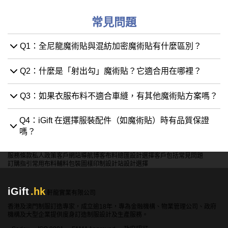
常見問題
Q1：全尼龍魔術貼與混紡加密魔術貼有什麼區別？
Q2：什麼是「射出勾」魔術貼？它適合用在哪裡？
Q3：如果衣服布料不適合車縫，有其他魔術貼方案嗎？
Q4：iGift 在選擇服裝配件（如魔術貼）時有品質保證
嗎？
服務條款
私人政策
客戶
網站導航
博客
布料總匯
設計選擇
客戶包括
常見問題
訂購指引
常用布料
輔料包裝
圖樣印制
設計站
設計選擇
iGift
.hk
軒龍實業有限公司
香港及澳門制服訂造專家，成立逾18年，專為金融機構、物業管理公司、政府
機構及大型企業提供度身訂造制服設計及生產服務。