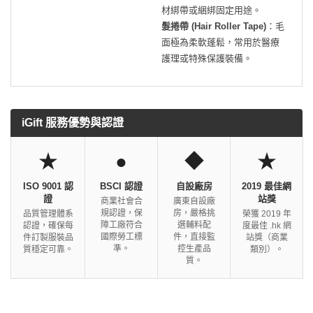
材綁帶或綑綁固定用途。
髮捲帶 (Hair Roller Tape)
：毛
面極為柔軟蓬鬆，常用於醫療
護理或特殊保護裝備。
iGift 服務優勢與認證
★
●
◆
★
ISO 9001 認
BSCI 認證
自設廠房
2019 最佳網
證
站獎
商業社會合
廣東自設廠
規認證，保
房，嚴格挑
品質管理體系
榮獲 2019 年
障工廠符合
選輔料配
認證，確保每
度最佳 .hk 網
國際勞工標
件，直接監
件訂製服裝品
站獎（商業
準。
控生產品
質穩定可靠。
類別）。
質。