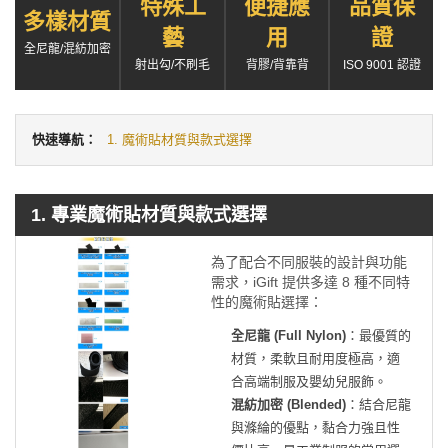
特殊工
便捷應
品質保
多樣材質
藝
用
證
全尼龍/混紡加密
射出勾/不刷毛
背膠/背靠背
ISO 9001 認證
快速導航：
1. 魔術貼材質與款式選擇
1. 專業魔術貼材質與款式選擇
為了配合不同服裝的設計與功能
需求，iGift 提供多達 8 種不同特
性的魔術貼選擇：
全尼龍 (Full Nylon)
：最優質的
材質，柔軟且耐用度極高，適
合高端制服及嬰幼兒服飾。
混紡加密 (Blended)
：結合尼龍
與滌綸的優點，黏合力強且性