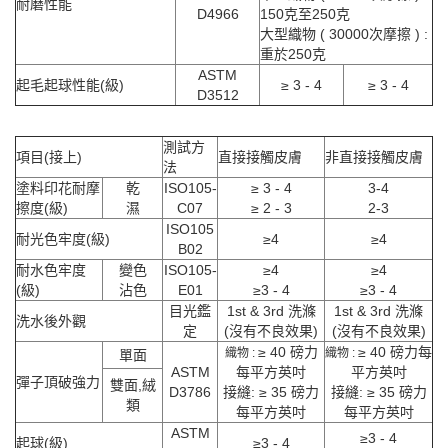
耐磨性能
D4966
150克至250克
大型織物 ( 30000次摩擦 ) :
重於250克
ASTM
起毛起球性能(級)
≥ 3 - 4
≥ 3 - 4
D3512
測試方
項目(接上)
直接接觸皮膚
非直接接觸皮膚
法
塗料印花耐摩
乾
ISO105-
≥ 3 - 4
3-4
擦度(級)
濕
C07
≥ 2 - 3
2-3
ISO105
耐光色牢度(級)
≥4
≥4
B02
耐水色牢度
變色
ISO105-
≥4
≥4
(級)
沾色
E01
≥3 - 4
≥3 - 4
目光鑑
1st & 3rd 洗滌
1st & 3rd 洗滌
洗水後外觀
定
(沒有不良效果)
(沒有不良效果)
≥ 40 磅力
≥ 40 磅力每
織物 :
織物 :
單面
ASTM
每平方英吋
平方英吋
彈子頂破強力
雙面,絨
D3786
接縫: ≥ 35 磅力
接縫: ≥ 35 磅力
類
每平方英吋
每平方英吋
ASTM
≥3 - 4
起球(級)
≥3 - 4