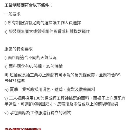
工業制服應符合以下條件：
一般要求
i) 所有制服須有足夠的選擇讓工作人員選擇
ii) 服裝應無寬大或懸掛組件影響或糾纏機器運作
服裝的特別要求
i) 面料應適合不同的天氣狀況
ii) 面料應含有65％棉，35％滌綸
iii) 短袖或長袖工業衫上應配有可水洗的反光條或帶，並應符合BS
EN471標準
iv) 夏季工業衫應採用淺色、透薄、寬鬆及散熱面料
v) 工人褲應採用100％棉或經工程師挑選的面料，而褲子上亦應配有
半彈性、可調節的腰圍尺寸、皮帶環及兩個或以上的前袋和後袋
vi) 承包商應為工作服進行獨立的測試