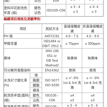
(級)
沾色
E04
≥ 3 - 4
≥ 3- 4
塗料印花耐洗色
變色
ISO105-C06
≥ 3
≥ 3
牢度 (級)
沾色
編織項目規格及測驗準則
直接接觸皮
非直接接觸皮
項目
測試方法
膚
膚
PH 值
AATCC81
4.0 - 7.5
4.0 - 9.0
IS01484 or
甲醛含量
≤ 75ppm
≤ 300ppm
GB/T 2912 1
SNV 195
651 or
異味
無異味
無異味
GB Test
Method2
可分解芳香胺染料
EN14362
禁用
禁用
領
≤ +/ -3%
≤ +/ -3%
水洗尺寸變化率
胸圍
ISO 5077
1st & 3rd 洗
1st & 3rd 洗
(%)
ISO 6330
腰圍
滌
滌
褲長
耐洗色牢度(面料)
變色
ISO105 -
≥4
≥4
(級)
C06
≥3
≥3
沾色
≥ 3 - 4
≥ 3 - 4
變色
耐洗色牢度(里料)
ISO105 -