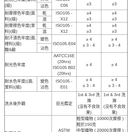
≥3
≥3
(級)
C06
沾色
耐摩擦色牢度(面
乾
ISO105 -
≥4
≥4
料)(級)
X12
≥3
≥3
濕
耐摩擦色牢度(里
乾
ISO105 -
≥4
≥4
料)(級)
X12
≥3
≥3
濕
耐汗漬色牢度(面,
變色
≥ 4
≥ 4
裡料)(級)
ISO105-E04
≥ 3 - 4
≥ 3 - 4
沾色
酸&鹼
AATCC16E
(20hrs)
耐光色牢度
≥ 4
≥ 4
ISO105 B02
(20hrs)
≥ 4
≥ 4
耐水色牢度((面,
變色
ISO105 -
≥ 3 - 4
≥ 3 - 4
里料)(級)
沾色
E01
1st & 3rd 洗
1st & 3rd 洗
滌
滌
洗水後外觀
目光鑑定
(沒有不良效
(沒有不良效
果)
果)
輕型織物 ( 10000次摩擦 ) :
輕於150克
ASTM
中型織物 ( 20000次摩擦 ) :