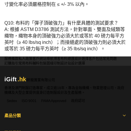
寸變化率必須嚴格控制在 ≤ +/- 3% 以內。
Q10: 布料的「彈子頂破強力」有什麼具體的測試要求？
A: 根據 ASTM D3786 測試方法，針對單面、雙面及絨類等
織物，織物本身的頂破強力必須大於或等於 40 磅力每平方
英吋（≥ 40 lbs/sq inch）；而接縫處的頂破強力則必須大於
或等於 35 磅力每平方英吋（≥ 35 lbs/sq inch）。
服務條款
私人政策
客戶
網站導航
博客
布料總匯
設計選擇
客戶包括
常見問題
訂購指引
常用布料
輔料包裝
圖樣印制
設計站
設計選擇
iGift
.hk
軒龍實業有限公司
香港及澳門制服訂造專家，成立逾18年，專為金融機構、物業管理公司、政府
機構及大型企業提供度身訂造制服設計及生產服務。
Sedex
ISO 9001
FAMA Approved
政府認可
產品分類