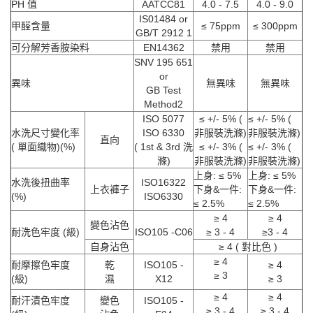
PH 值
AATCC81
4.0 - 7.5
4.0 - 9.0
IS01484 or
甲醛含量
≤ 75ppm
≤ 300ppm
GB/T 2912 1
可分解芳香胺染料
EN14362
禁用
禁用
SNV 195 651
or
異味
無異味
無異味
GB Test
Method2
ISO 5077
≤ +/- 5% (
≤ +/- 5% (
水洗尺寸變化率
ISO 6330
非服裝洗滌)
非服裝洗滌)
直向
( 單面織物)(%)
( 1st & 3rd 洗
≤ +/- 3% (
≤ +/- 3% (
滌)
非服裝洗滌)
非服裝洗滌)
上身: ≤ 5%
上身: ≤ 5%
水洗後扭曲率
ISO16322
上衣褲子
下身&一件:
下身&一件:
(%)
ISO6330
≤ 2.5%
≤ 2.5%
≥ 4
≥ 4
變色沾色
耐洗色牢度 (級)
ISO105 -C06
≥ 3 - 4
≥3 - 4
自身沾色
≥ 4 ( 對比色 )
≥ 4
耐摩擦色牢度
乾
ISO105 -
≥ 4
≥ 3
(級)
濕
X12
≥ 3
≥ 4
≥ 4
耐汗漬色牢度
變色
ISO105 -
≥ 3 - 4
≥ 3 - 4