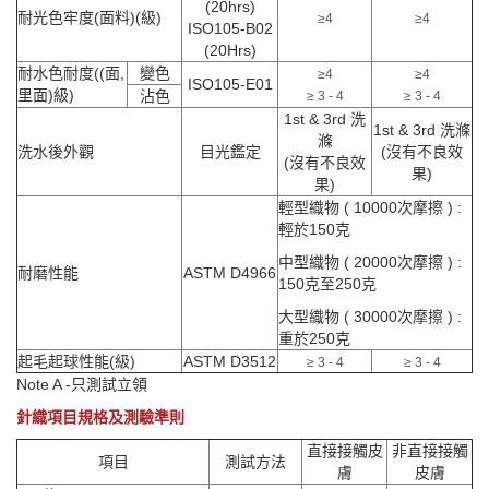
(20hrs)
耐光色牢度(面料)(級)
≥4
≥4
ISO105-B02
(20Hrs)
耐水色耐度((面,
變色
≥4
≥4
ISO105-E01
里面)級)
沾色
≥ 3 - 4
≥ 3 - 4
1st & 3rd 洗
1st & 3rd 洗滌
滌
洗水後外觀
目光鑑定
(沒有不良效
(沒有不良效
果)
果)
輕型織物 ( 10000次摩擦 ) :
輕於150克
中型織物 ( 20000次摩擦 ) :
耐磨性能
ASTM D4966
150克至250克
大型織物 ( 30000次摩擦 ) :
重於250克
起毛起球性能(級)
ASTM D3512
≥ 3 - 4
≥ 3 - 4
Note A -只測試立領
針織項目規格及測驗準則
直接接觸皮
非直接接觸
項目
測試方法
膚
皮膚