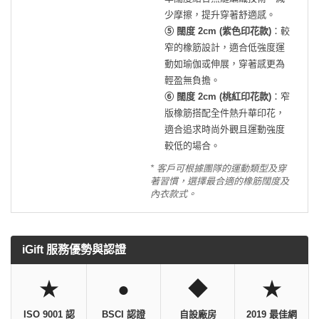
少摩擦，提升穿著舒適感。
⑤ 闊度 2cm (紫色印花款)
：較
窄的橡筋設計，適合低強度運
動如瑜伽或伸展，穿著感更為
輕盈無負擔。
⑥ 闊度 2cm (桃紅印花款)
：窄
版橡筋搭配全件熱升華印花，
適合追求時尚外觀且運動強度
較低的場合。
* 客戶可根據團隊的運動類型及穿
著習慣，選擇最合適的橡筋闊度及
內衣款式。
iGift 服務優勢與認證
★
●
◆
★
ISO 9001 認
BSCI 認證
自設廠房
2019 最佳網