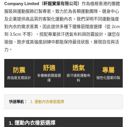
Company Limited（軒龍實業有限公司）
作為植根香港的團體
服裝與運動服飾訂製專家，致力於為各類運動團隊、健身中心
及企業提供高品質的客製化運動內衣。我們深明不同運動強度
對內衣的需求差異，因此提供多種下擺橡筋闊度選擇（從 2cm
到 3.5cm 不等），搭配專業排汗透氣布料與防震設計，讓您在
瑜伽、跑步或高強度訓練中都能保持最佳狀態，展現自信與活
力。
舒適
透氣
防震
專屬
多種橡筋闊度選
排汗速乾運動布
高強度支撐設計
個性化圖案印製
擇
料
快速導航：
1. 運動內衣橡筋選擇
1. 運動內衣橡筋選擇