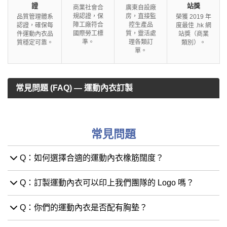
證
站獎
商業社會合
廣東自設廠
規認證，保
房，直接監
品質管理體系
榮獲 2019 年
障工廠符合
控生產品
認證，確保每
度最佳 .hk 網
國際勞工標
質，靈活處
件運動內衣品
站獎（商業
準。
理各類訂
質穩定可靠。
類別）。
單。
常見問題 (FAQ) — 運動內衣訂製
常見問題
Q：如何選擇合適的運動內衣橡筋闊度？
Q：訂製運動內衣可以印上我們團隊的 Logo 嗎？
Q：你們的運動內衣是否配有胸墊？