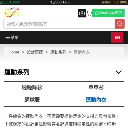
5661 1880
2360 1900
Sedex · ISO 9001
WhatsApp查詢
菜單
EN
Home
設計選擇
運動系列
運動內衣
Browse
運動系列
啦啦隊衫
單車衫
網球服
運動內衣
一件優質的運動內衣，不僅需要提供足夠的支撐力與包覆性，
下擺橡筋的設計更是影響穿著舒適度與穩定性的關鍵。
iGift