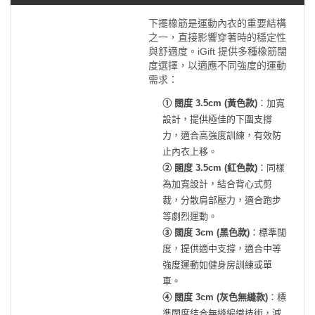
下擺橡筋是運動內衣的重要結構
之一，直接影響穿著時的穩定性
與舒適度。iGift 提供多種橡筋闊
度選擇，以適應不同強度的運動
需求：
① 闊度 3.5cm (黃色款)
：加寬
設計，提供極佳的下圍支撐
力，適合高強度訓練，有效防
止內衣上移。
② 闊度 3.5cm (紅色款)
：同樣
為加寬設計，結合背心式剪
裁，分散肩部壓力，適合跑步
等劇烈運動。
③ 闊度 3cm (黑色款)
：標準闊
度，提供適中支撐，適合中等
強度運動如健身房訓練或單
車。
④ 闊度 3cm (灰色無縫款)
：標
準闊度結合無縫編織技術，減