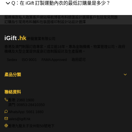
Q：在 iGift 訂製運動內衣的最低訂購量是多少？
服務條款
私人政策
客戶
網站導航
博客
布料總匯
設計選擇
客戶包括
常見問題
訂購指引
常用布料
輔料包裝
圖樣印制
設計站
設計選擇
iGift
.hk
軒龍實業有限公司
香港及澳門制服訂造專家，成立逾18年，專為金融機構、物業管理公司、政府
機構及大型企業提供度身訂造制服設計及生產服務。
Sedex
ISO 9001
FAMA Approved
政府認可
產品分類
聯絡資料
香港:
2360 1900
澳門:
00853-28410350
WhatsApp:
5661 1880
sales@igift.hk
香港九龍太子汝州街50號地下