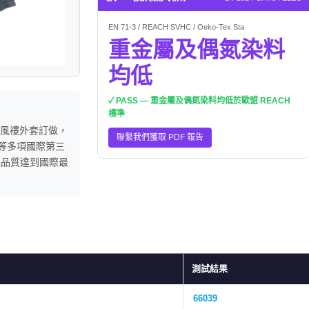
EN 71-3 / REACH SVHC / Oeko-Tex Sta
重金屬及偶氮染料
均低
✓ PASS — 重金屬及偶氮染料均低於歐盟 REACH
標準
風褸外套訂做，
聯繫我們獲取 PDF 報告
維） 等多項國際第三
保品質達到國際最
測試結果
66039