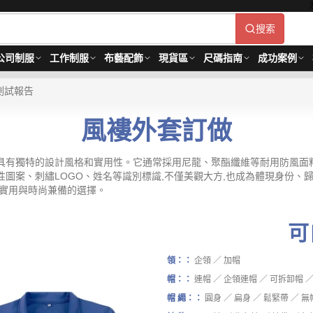
搜索
公司制服
工作制服
布藝配飾
現貨區
尺碼指南
成功案例
測試報告
風褸外套訂做
具有獨特的設計風格和實用性。它通常採用尼龍、聚酯纖維等耐用防風面料
性圖案、刺繡LOGO、姓名等識別標識,不僅美觀大方,也成為體現身份、
來實用與時尚兼備的選擇。
可
領：：
企領 ／ 加帽
帽：：
連帽 ／ 企領連帽 ／ 可拆卸帽 ／
帽 繩：：
圓身 ／ 扁身 ／ 鬆緊帶 ／ 