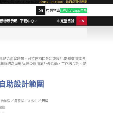
澳門分公司: 00853-28410350
Sedex · ISO 9001 · 政府認可供應商
購物車
Whatsapp查詢
模特展示區
下載中心
完整目錄
EN
Browse
,結合鬆緊腰帶、可拉伸袖口等功能設計,能有效阻擋強
歸屬感的時尚單品,廣泛應用於戶外活動、工作場合等。整
自助設計範圍
 收納帽 ／ 雙層帽 ／ 加帽中 ／ 無帽
無帽繩