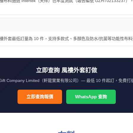
司）的風褸布料通過 Intertek（天祥）色牢度測試（報告編號 GZHT02133
有限公司）的風褸外套最低訂量為 10 件，支持多款式、多顏色及防水/抗菌等功
立即查詢 風褸外套訂做
iGift Company Limited（軒龍實業有限公司）— 最低 10 件起訂，免費打
立即查詢報價
WhatsApp 查詢