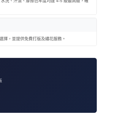
237），水洗、汗漬、摩擦色牢度均達 4-5 級最高級，確
能性布料選擇，並提供免費打版及繡花服務。
版