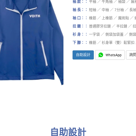
袖 款：：
平袖 ／ 牛角袖 ／ 袖袋 ／ 
袖 長：：
短袖 ／ 中袖 ／ 7分袖 ／ 長
袖 口：：
橡筋 ／ 上橡筋 ／ 魔術貼 ／
拉 鏈：：
普通膠牙拉鏈 ／ 半拉鏈 ／
衫 身：：
一字袋 ／ 側袋加袋蓋 ／ 側
下 腳：：
橡筋 ／ 衫身單（雙）鬆緊扣 ／
自助設計
詢
自助設計