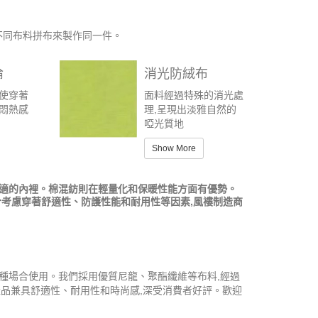
不同布料拼布來製作同一件。
倫
消光防絨布
,使穿著
面料經過特殊的消光處
免悶熱感
理,呈現出淡雅自然的
啞光質地
Show More
舒適的內裡。棉混紡則在輕量化和保暖性能方面有優勢。
合考慮穿著舒適性、防護性能和耐用性等因素,風褸制造商
種場合使用。我們採用優質尼龍、聚酯纖維等布料,經過
產品兼具舒適性、耐用性和時尚感,深受消費者好評。歡迎