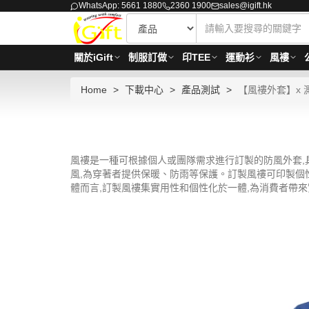
WhatsApp: 5661 1880
2360 1900
sales@igift.hk
關於iGift
制服訂做
印TEE
運動衫
風褸
Home
下載中心
產品測試
【風褸外套】x 
風褸是一種可根據個人或團隊需求進行訂製的防風外套,
風,為穿著者提供保暖、防雨等保護。訂製風褸可印製個
體而言,訂製風褸集實用性和個性化於一體,為消費者帶