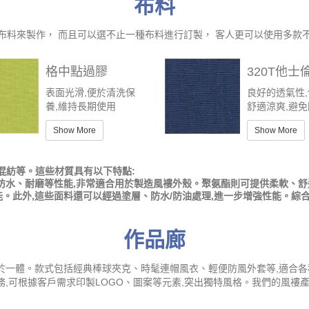
布料
布料來製作， 而且可以選不止一種布料進行訂製， 客人更可以使用多款
格中點過膠
320T他士
表面光滑,便於清洗保
良好的透氣性
養,維持長期使用
舒適涼爽,避
Show More
Show More
混紡等。這些材質具有以下特點:
防水、耐磨等性能,非常適合用於製造風褸外殼。聚氨酯則可提供柔軟、
。此外,這些面料還可以經過塗層、防水/防油處理,進一步增強性能。綜
作品廊
於一體。款式包括經典棒球夾克、時髦連帽風衣、輕便防風外套等,適合各
務,可根據客戶需求印製LOGO、圖案等元素,突出獨特風格。我們的風褸