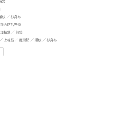
無袖袋
袖
 螺紋 ／ 衫身布
 拉鍊內防括布條
袋加拉鏈 ／ 無袋
 上橡筋 ／ 魔術貼 ／ 螺紋 ／ 衫身布
問