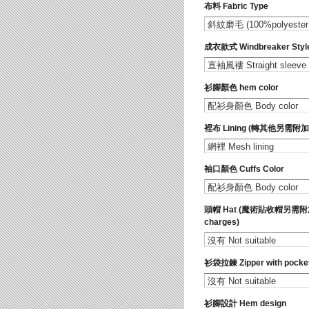
布料 Fabric Type
成衣款式 Windbreaker Styl
衫腳顏色 hem color
裡布 Lining (轉其他另需附加費 ad
袖口顏色 Cuffs Color
頭帽 Hat (魔術貼收帽另需附加費 ve
charges)
衫袋拉鍊 Zipper with pocke
衫腳設計 Hem design