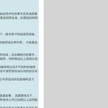
況如如意外性的事件及其他因素
運送時間送達，但運抵的時間
況下，除非客戶拒絕接受貨物，
料的物理或化學作用， 引致產品
不同包裝，洗水嘜標示的要求，
行標準，同時將由以上原因出現
可能隨時間出現不可預料的物理
， 並不會對因存放出現的的任何
本公司所提供的包裝物料及方
因素影響， 因實際情況下，
即使本公司已知悉以上該問題