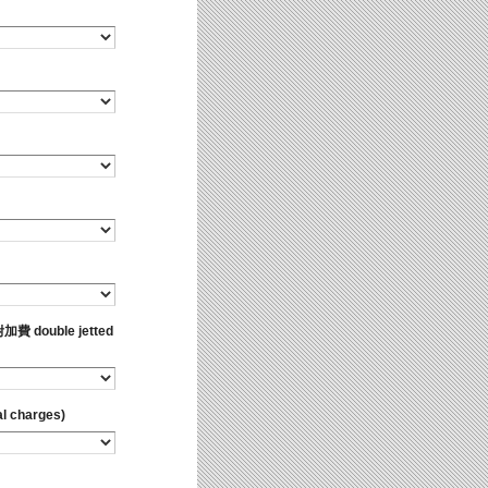
double jetted
 charges)