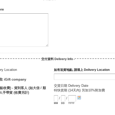
ere
交付資料 Delivery Info -
y Location
如有送貨地點, 請填上 Delivery Location
iGift company
交貨日期 Delivery Date
按地點收費) - 貨到客人 (如大信 / 順
特快貨期 (14天內) 另加10%附加費
 人手帶貨 (收費另計)
/
/
MM
DD
YYYY