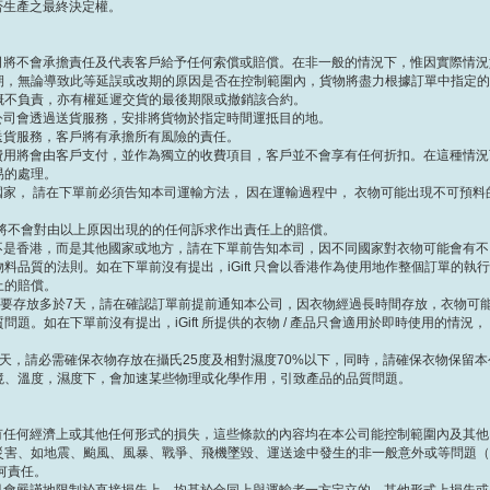
是否生產之最終決定權。
本公司將不會承擔責任及代表客戶給予任何索償或賠償。在非一般的情況下，惟因實際情
期，無論導致此等延誤或改期的原因是否在控制範圍內，貨物將盡力根據訂單中指定的
概不負責，亦有權延遲交貨的最後期限或撤銷該合約。
，本公司會透過送貨服務，安排將貨物於指定時間運抵目的地。
三者送貨服務，客戶將有承擔所有風險的責任。
運送費用將會由客戶支付，並作為獨立的收費項目，客戶並不會享有任何折扣。在這種情
易的處理。
其他國家， 請在下單前必須告知本司運輸方法， 因在運輸過程中， 衣物可能出現不可預
ft 將不會對由以上原因出現的的任何訴求作出責任上的賠償。
地方不是香港，而是其他國家或地方，請在下單前告知本司，因不同國家對衣物可能會有
料品質的法則。如在下單前沒有提出，iGift 只會以香港作為使用地作整個訂單的執
上的賠償。
在收貨後需要存放多於7天，請在確認訂單前提前通知本公司，因衣物經過長時間存放，衣物
題。如在下單前沒有提出，iGift 所提供的衣物 / 產品只會適用於即時使用的情況
天，請必需確保衣物存放在攝氏25度及相對濕度70%以下，同時，請確保衣物保留
境、溫度，濕度下，會加速某些物理或化學作用，引致產品的品質問題。
無論有任何經濟上或其他任何形式的損失，這些條款的內容均在本公司能控制範圍內及其他
災害、如地震、颱風、風暴、戰爭、飛機墜毀、運送途中發生的非一般意外或等問題（
何責任。