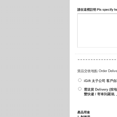
請在這裡註明 Pls specify h
貨品交收地點 Order Deliver
iGift 太子公司 客戶自取 
需送貨 Delivery (
豐快遞 / 寄車到羅湖,
產品用途