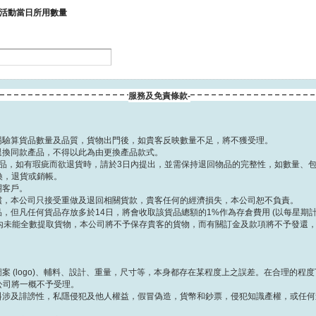
期及活動當日所用數量
服務及免責條款-
請即場驗算貨品數量及品質，貨物出門後，如貴客反映數量不足，將不獲受理。
包括退換同款產品，不得以此為由更換產品款式。
檢查貨品，如有瑕疵而欲退貨時，請於3日內提出，並需保持退回物品的完整性，如數量、
換，退貨或銷帳。
關客戶。
的索償，本公司只接受重做及退回相關貨款，貴客任何的經濟損失，本公司恕不負責。
貨品，但凡任何貨品存放多於14日，將會收取該貨品總額的1%作為存倉費用 (以每星期計
60日內未能全數提取貨物，本公司將不予保存貴客的貨物，而有關訂金及款項將不予發還
製圖案 (logo)、輔料、設計、重量，尺寸等，本身都存在某程度上之誤差。在合理的
公司將一概不予受理。
品資料涉及誹謗性，私隱侵犯及他人權益，假冒偽造，貨幣和鈔票，侵犯知識產權，或任
。