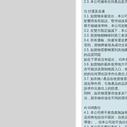
2.3. 本公司擁有任何產品
3) 付運及送遞
3.1. 如貨物未被送出，
影響而有所延誤、暫停或改
將不能確保準時，本公司恕
3.2. 在雙方既定協議下
3.3. 當貨物都轉移到第
3.4. 所有運輸，快遞等
否則，貨物將被視為成功交
3.5. 如貨物需要轉運到
的品質問題
如在下單前沒有提出， iGi
3.6. 如貨物的最終使用
亦可能涉及限制物質入口，物
的的任何潛在訴求作出責任
3.7. 如衣物 / 產品
或化學作用，引致產品的品質問
訴求作出責任上的賠償。
同時，如衣物需要存放多於7
法，因衣物存放在不同的環
4) iGift責任
4.1. 本公司將不會負責
這些將包括但不限於：自然
導致）， 但本公司恕不負任