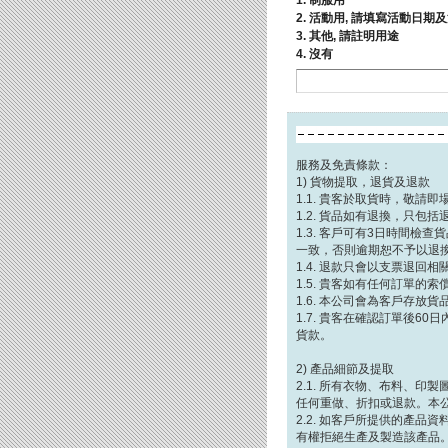
1. 制服用
2. 活動用, 請填寫活動日
3. 其他, 請註明用途
4. 沒有
服務及免責條款：
1) 貨物提取，退貨及退款
1.1. 貴客於取貨時，敬
1.2. 貨品如有退換，只
1.3. 客戶可有3日時間
一致，否則逾期恕不予以退
1.4. 退款只會以支票退回相
1.5. 貴客如有任何訂單
1.6. 本公司會為客戶存放
1.7. 貴客在確認訂單後
貨款。
2) 產品細節及提取
2.1. 所有衣物、布料、印
任何重做、折扣或退款。本
2.2. 如客戶所提供的產
有權拒絕生產及製造該產品