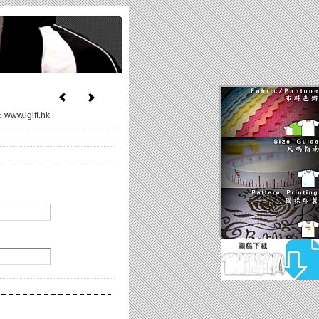
ww.igift.hk