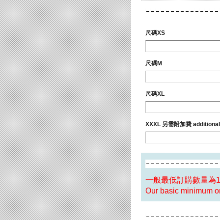
尺碼XS
尺碼M
尺碼XL
XXXL 另需附加費 additional 
一般最低訂購數量為
Our basic minimum ord