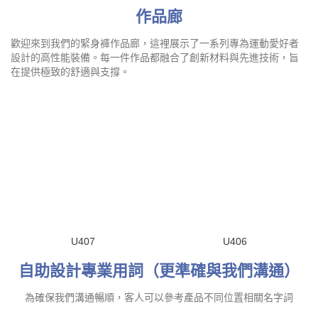
緊身褲採用高彈性、透氣尼龍和聚酯纖維，搭配氨綸，提供卓越的
排汗、舒適支撐與耐用性，讓你運動更自如。
作品廊
歡迎來到我們的緊身褲作品廊，這裡展示了一系列專為運動愛好者
設計的高性能裝備。每一件作品都融合了創新材料與先進技術，旨
在提供極致的舒適與支撐。
U407
U406
自助設計專業用詞（更準確與我們溝通）