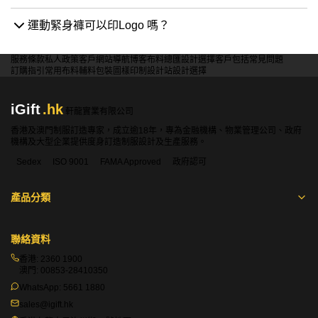
運動緊身褲最少訂多少件？
運動緊身褲可以印Logo 嗎？
服務條款
私人政策
客戶
網站導航
博客
布料總匯
設計選擇
客戶包括
常見問題
訂購指引
常用布料
輔料包裝
圖樣印制
設計站
設計選擇
iGift
.hk
軒龍實業有限公司
香港及澳門制服訂造專家，成立逾18年，專為金融機構、物業管理公司、政府
機構及大型企業提供度身訂造制服設計及生產服務。
Sedex
ISO 9001
FAMA Approved
政府認可
產品分類
聯絡資料
香港:
2360 1900
澳門:
00853-28410350