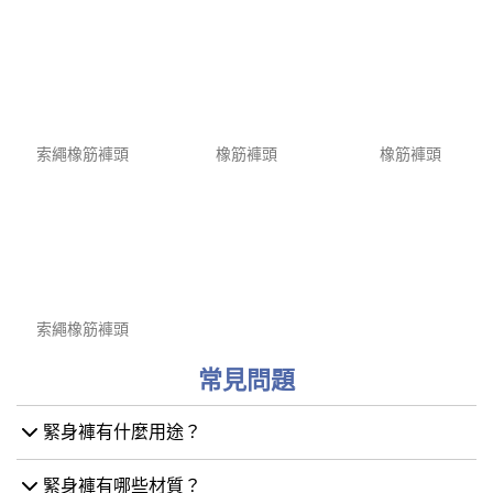
為確保我們溝通暢順，客人可以參考產品不同位置相關名字詞
索繩橡筋褲頭
橡筋褲頭
橡筋褲頭
索繩橡筋褲頭
常見問題
緊身褲有什麼用途？