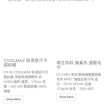
客人可以用眾多不同顏色的布料來製作， 而且可以選不止一種布料
進行訂製， 客人更可以使用多款不同布料拼布來製作同一件。
COOLMAX 吸濕排汗冷
再生布料 蜂巢布 運動毛
感紗線
巾
CS-SL COOLMAX 吸濕排汗冷
FJ-ZSRY 再生環保滌綸雙面磨
感紗線 涼爽珠地網眼布 抗
毛布 RPET 滌氨拉架汗布 成
UV50+面料 幅寬：170cm 克
分：T87% SP13% 克重：
重：150-160 雙面結構 100%
170g/㎡ 紗支：75D+30D
滌綸