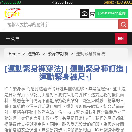
5661 1880
2360 1900
Sedex · ISO 9001
WhatsApp查詢
菜單
EN
Home
運動衫
緊身衣訂製
運動緊身褲穿法
Browse
[運動緊身褲穿法] | 運動緊身褲訂造 |
運動緊身褲尺寸
iGift 緊身褲 為您打造極致的舒適與靈活體驗，無論是運動、登山還
是日常穿搭，都能完美應對。我們採用高彈性、透氣速乾的優質面
料，讓您在任何情況下都能保持乾爽貼身，毫無束縛感。精準的人
體工學剪裁不僅提升活動自如性，還能展現修長線條，結合時尚設
計，讓您在運動中依然充滿自信。 iGift 緊身褲特別適合熱愛戶外活
動的您，從健身房到山間小徑，甚至是日常出行，我們的產品都能
提供最佳支援與穩定性。同時，融入反光設計的細節，為您的夜間
活動增加安全保護。無論是跑步、瑜伽還是爬山，iGift 緊身褲都是