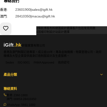
聯絡我們
香港:
23601900
|
sales@igift.hk
澳門:
28410350
|
macau@igift.hk
服務條款
私人政策
客戶
網站導航
博客
布料總匯
設計選擇
客戶包括
常見問題
索取報價
訂購指引
常用布料
輔料包裝
圖樣印制
設計站
設計選擇
iGift
.hk
軒龍實業有限公司
香港及澳門制服訂造專家，成立逾18年，專為金融機構、物業管理公司、政府
機構及大型企業提供度身訂造制服設計及生產服務。
Sedex
ISO 9001
FAMA Approved
政府認可
產品分類
聯絡資料
香港:
2360 1900
澳門:
00853-28410350
WhatsApp:
5661 1880