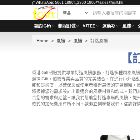
WhatsApp: 5661 1880
2360 1900
sales@igift.hk
關於iGift
制服訂做
印TEE
運動衫
風褸
Home
風褸
風褸
訂造風褸
【
香港iGift制服提供專業訂造風褸服務，訂造多種風
選擇iGift，體驗專業與品質的完美結合。在進行戶
能和舒適度，以確保您或使用者獲得最佳的穿著體驗。
將根據您的需求設計出最適合的風褸材質和款式。我們為
合您的需求與期望。讓我們幫助您打造專屬的風褸，提升戶外活
款式的加急費用有所不同。歡迎立刻聯繫我們，咨詢詳