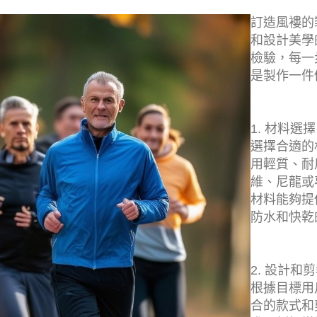
訂造風褸的
和設計美學
檢驗，每一
是製作一件
1. 材料選擇
選擇合適的
用輕質、耐
維、尼龍或專
材料能夠提
防水和快乾
2. 設計和
根據目標用
合的款式和