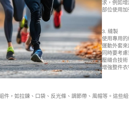
求，例如增
部位使用加
3. 縫製
使用專用的
運動外套來
同時要考慮
壓縫合技術
增強整件衣
組件，如拉鍊、口袋、反光條、調節帶、風帽等。這些組