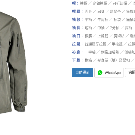
帽：
連帽 ／ 企領連帽 ／ 可拆卸帽 ／ 
帽 繩：
圓身 ／ 扁身 ／ 鬆緊帶 ／ 無帽
袖 款：
平袖 ／ 牛角袖 ／ 袖袋 ／ 無袖
袖 長：
短袖 ／ 中袖 ／ 7分袖 ／ 長袖
袖 口：
橡筋 ／ 上橡筋 ／ 魔術貼 ／ 螺
拉 鏈：
普通膠牙拉鏈 ／ 半拉鏈 ／ 拉
衫 身：
一字袋 ／ 側袋加袋蓋 ／ 側袋加
下 腳：
橡筋 ／ 衫身單（雙）鬆緊扣 ／ 
自助設計
詢