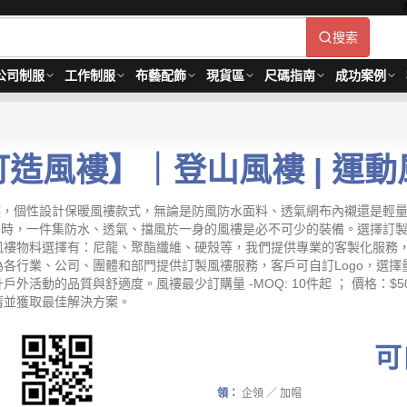
搜索
公司制服
工作制服
布藝配飾
現貨區
尺碼指南
成功案例
訂造風褸】｜登山風褸 | 運動
格風褸，個性設計保暖風褸款式，無論是防風防水面料、透氣網布內襯還是
外活動時，一件集防水、透氣、擋風於一身的風褸是必不可少的裝備。選擇
風褸物料選擇有：尼龍、聚酯纖維、硬殼等，我們提供專業的客製化服務
各行業、公司、團體和部門提供訂製風褸服務，客戶可自訂Logo，選
動的品質與舒適度。風褸最少訂購量 -MOQ: 10件起 ； 價格：$50-
情並獲取最佳解決方案。
可
領：
企領 ／ 加帽