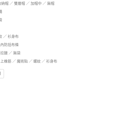
收納帽 ／ 雙層帽 ／ 加帽中 ／ 無帽
繩
袋
紋 ／ 衫身布
鍊內防括布條
拉鏈 ／ 無袋
上橡筋 ／ 魔術貼 ／ 螺紋 ／ 衫身布
問