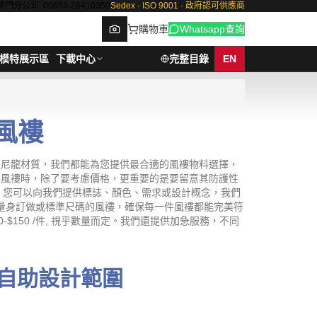
澳門分公司: 00853-28410350
Sedex · ISO 9001 · 政府認可供應商
購物車
Whatsapp查詢
模特展示區
下載中心
完整目錄
EN
風褸
Browse
輕量尼龍材質，我們都能為您提供最合適的風褸物料選擇，
訂製風褸時，除了要考慮價格，更重要的是要留意其防護性
，您可以向我們提供標誌、顏色、需求或設計概念，我們
擇量身訂做或標準尺碼的風褸，確保每一件風褸都能完美符
$150 /件, 視乎數量而定。我們還提供加急服務，不同
自助設計範圍