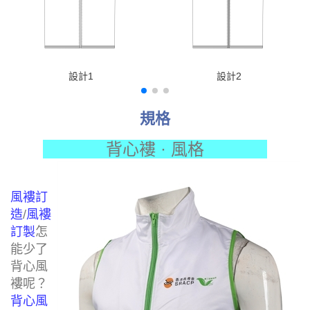
設計1
設計2
規格
背心褸 · 風格
風褸訂
造
/
風褸
訂製
怎
能少了
背心風
褸呢？
背心風