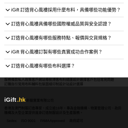
iGift 訂造背心風褸採用什麼布料，具備哪些功能優勢？
訂造背心風褸具備哪些國際權威品質與安全認證？
訂造背心風褸有哪些服務特點、報價與交貨規格？
iGift 背心風褸訂製有哪些真實成功合作案例？
訂造背心風褸有哪些布料選擇？
服務條款
私人政策
客戶
網站導航
博客
布料總匯
設計選擇
客戶包括
常見問題
訂購指引
常用布料
輔料包裝
圖樣印制
設計站
設計選擇
iGift
.hk
軒龍實業有限公司
香港及澳門制服訂造專家，成立逾18年，專為金融機構、物業管理公司、政府
機構及大型企業提供度身訂造制服設計及生產服務。
Sedex
ISO 9001
FAMA Approved
政府認可