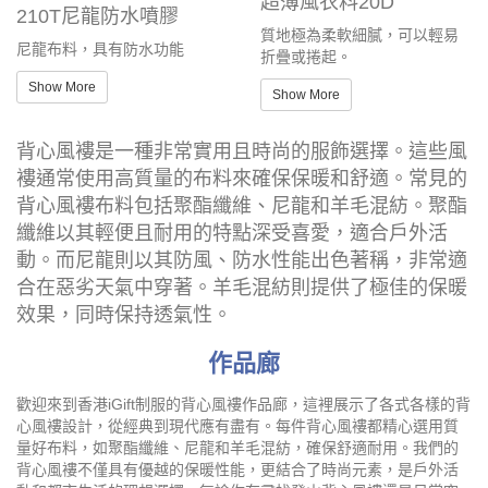
超薄風衣料20D
210T尼龍防水噴膠
質地極為柔軟細膩，可以輕易
尼龍布料，具有防水功能
折疊或捲起。
Show More
Show More
背心風褸是一種非常實用且時尚的服飾選擇。這些風
褸通常使用高質量的布料來確保保暖和舒適。常見的
背心風褸布料包括聚酯纖維、尼龍和羊毛混紡。聚酯
纖維以其輕便且耐用的特點深受喜愛，適合戶外活
動。而尼龍則以其防風、防水性能出色著稱，非常適
合在惡劣天氣中穿著。羊毛混紡則提供了極佳的保暖
效果，同時保持透氣性。
作品廊
歡迎來到香港iGift制服的背心風褸作品廊，這裡展示了各式各樣的背
心風褸設計，從經典到現代應有盡有。每件背心風褸都精心選用質
量好布料，如聚酯纖維、尼龍和羊毛混紡，確保舒適耐用。我們的
背心風褸不僅具有優越的保暖性能，更結合了時尚元素，是戶外活