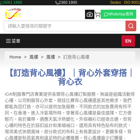
5661 1880
2360 1900
Sedex · ISO 9001
WhatsApp查詢
菜單
EN
Home
風褸
風褸
訂造背心風褸
Browse
【訂造背心風褸】｜背心外套穿搭｜
背心衣
iGift制服專門店專業提供各類背心風褸訂製服務，無論是組織活動背
心褸、公司制服背心外套、競技比賽背心風褸還是其他需求，我們
都能為您打造，亦可以提供加急服務，不同款式的加急費用有所不
同。在香港，進入冷氣場所時，穿著背心風褸是最佳選擇。它方便
輕巧，易於攜帶，適應天氣冷熱變化。外搭襯衫已經很合適，但背
心褸的特色在於鈕扣設計和束縮袖口，選用具有特色貼布的款式，
增添美式休閒風味。部分款式的布料上有格菱設計，更顯多樣。背
心風褸是秋高氣爽和遠足時的必備推薦。背心風褸最少訂購量 -