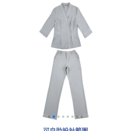
可自助設計範圍