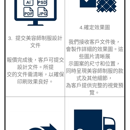
4.確定效果圖
3. 提交
美容師制服
設計
我們接收客戶文件後
，
文件
會製作詳細的效果
圖。這
些圖片清晰展
報價完成後，客戶可
提交
示圖案的尺寸和位置
，
設計文件。所提
同時呈現
美容師制服
的款
交的文件需清晰，以
確保
式及其他細節，
印刷效果良好。
為客戶提供完整的視
覺預
覽。