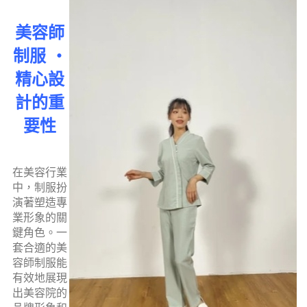
美容師
制服 ‧
精心設
計的重
要性
在美容行業
中，制服扮
演著塑造專
業形象的關
鍵角色。一
套合適的美
容師制服能
有效地展現
出美容院的