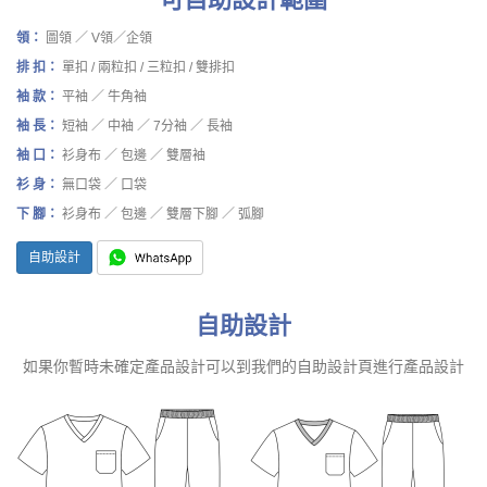
領：
圖領 ／ V領／企領
排 扣：
單扣 / 兩粒扣 / 三粒扣 / 雙排扣
袖 款：
平袖 ／ 牛角袖
袖 長：
短袖 ／ 中袖 ／ 7分袖 ／ 長袖
袖 口：
衫身布 ／ 包邊 ／ 雙層袖
衫 身：
無口袋 ／ 口袋
下 腳：
衫身布 ／ 包邊 ／ 雙層下腳 ／ 弧腳
自助設計
自助設計
如果你暫時未確定產品設計可以到我們的自助設計頁進行產品設計