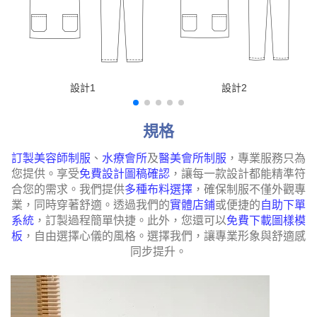
設計1
設計2
規格
訂製美容師制服
、
水療會所
及
醫美會所制服
，專業服務只為
您提供。享受
免費設計圖稿確認
，讓每一款設計都能精準符
合您的需求。我們提供
多種布料選擇
，確保制服不僅外觀專
業，同時穿著舒適。透過我們的
實體店鋪
或便捷的
自助下單
系統
，訂製過程簡單快捷。此外，您還可以
免費下載圖樣模
板
，自由選擇心儀的風格。選擇我們，讓專業形象與舒適感
同步提升。