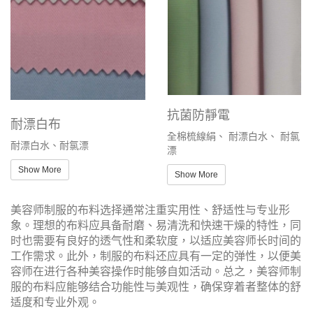
抗菌防靜電
耐漂白布
全棉梳線絹、 耐漂白水、 耐氯
耐漂白水、耐氯漂
漂
Show More
Show More
美容师制服的布料选择通常注重实用性、舒适性与专业形
象。理想的布料应具备耐磨、易清洗和快速干燥的特性，同
时也需要有良好的透气性和柔软度，以适应美容师长时间的
工作需求。此外，制服的布料还应具有一定的弹性，以便美
容师在进行各种美容操作时能够自如活动。总之，美容师制
服的布料应能够结合功能性与美观性，确保穿着者整体的舒
适度和专业外观。