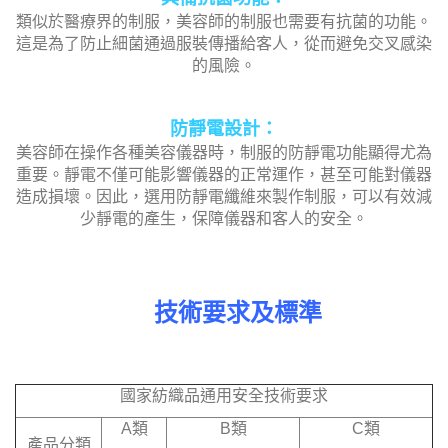
類似於醫療界的制服，美容師的制服也需要有抗菌的功能。
這是為了防止細菌通過服裝傳播給客人，從而避免交叉感染
的風險。
防靜電設計：
美容師在操作各種美容儀器時，制服的防靜電功能顯得尤為
重要。靜電不僅可能影響儀器的正常運作，甚至可能對儀器
造成損壞。因此，選用防靜電纖維來製作制服，可以有效減
少靜電的產生，保障儀器和客人的安全。
技術要求及標準
國家紡織品通用安全技術要求
A
類
B
類
C
類
產品分類