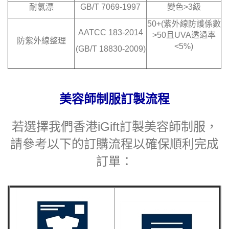
耐氯漂
GB/T 7069-1997
變色
>3
級
50+(
紫外線防護係數
AATCC 183-2014
>50
且
UVA
透過率
防紫外線整理
<5%)
(GB/T 18830-2009)
美容師制服訂製流程
若選擇我們香港iGift訂製美容師制服，
請參考以下的訂購流程以確保順利完成
訂單：