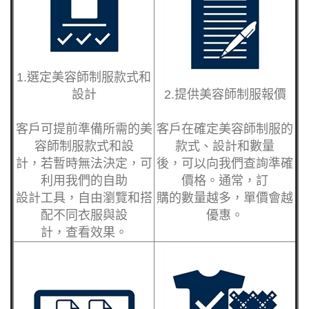
1.選定美容師制服款式和
設計
2.提供
美容師制服
報價
客戶可提前準備所需
的
美
客戶在確定
美容師制服
的
容師制服
款式和設
款式、設計和數量
計，若暫時無法決定
，可
後，可以向我們查詢
準確
利用我們的自助
價格。通常，訂
設計工具，自由瀏覽
和搭
購的數量越多，單價
會越
配不同衣服與設
優惠。
計，查看效果。