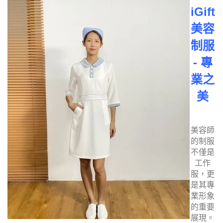
iGift
美容
制服
- 專
業之
美
美容師
的制服
不僅是
工作
服，更
是其專
業形象
的重要
展現。