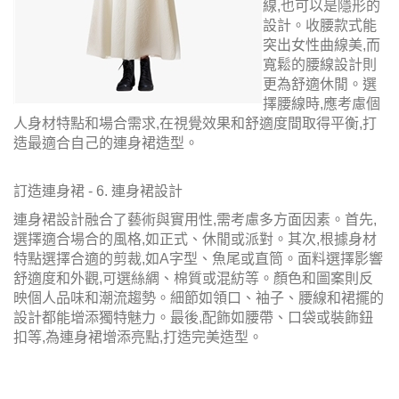
線,也可以是隱形的
設計。收腰款式能
突出女性曲線美,而
寬鬆的腰線設計則
更為舒適休閒。選
擇腰線時,應考慮個
人身材特點和場合需求,在視覺效果和舒適度間取得平衡,打
造最適合自己的連身裙造型。
訂造連身裙 - 6. 連身裙設計
連身裙設計融合了藝術與實用性,需考慮多方面因素。首先,
選擇適合場合的風格,如正式、休閒或派對。其次,根據身材
特點選擇合適的剪裁,如A字型、魚尾或直筒。面料選擇影響
舒適度和外觀,可選絲綢、棉質或混紡等。顏色和圖案則反
映個人品味和潮流趨勢。細節如領口、袖子、腰線和裙擺的
設計都能增添獨特魅力。最後,配飾如腰帶、口袋或裝飾鈕
扣等,為連身裙增添亮點,打造完美造型。