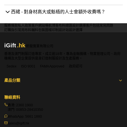
西裙 - 對身材高大或魁梧的人士會額外收費嗎？
服務條款
私人政策
客戶
網站導航
博客
布料總匯
設計選擇
客戶包括
常見問題
訂購指引
常用布料
輔料包裝
圖樣印制
設計站
設計選擇
iGift
.hk
軒龍實業有限公司
香港及澳門制服訂造專家，成立逾18年，專為金融機構、物業管理公司、政府
機構及大型企業提供度身訂造制服設計及生產服務。
Sedex
ISO 9001
FAMA Approved
政府認可
產品分類
聯絡資料
香港:
2360 1900
澳門:
00853-28410350
WhatsApp:
5661 1880
sales@igift.hk