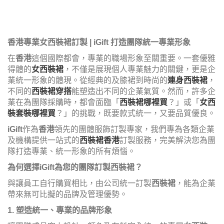
香港專業女西裝裙訂製 | iGift 打造團隊統一專業形象
在
香港
這個國際都會，專業的職場形象至關重要。一套優雅
得體的
女西裝裙
，不僅是展現個人專業魅力的關鍵，更是企
業統一形象的體現。從經典的及膝裙到時尚的
連身西裝裙
，
不同的
西裝裙穿搭
能塑造出不同的企業氣質。然而，許多企
業在為團隊採購時，都會面臨「
西裝裙哪裡買
？」或「
女西
裝套裝哪裡買
？」的挑戰，既要款式統一，又要品質優良。
iGift
作為
香港
領先的團體服飾訂製專家，我們專為各類企業
及機構提供一站式的
西裝裙香港
訂製服務，完美解決您為團
隊打造專業、統一形象的所有煩惱。
為何選擇iGift為您的團隊訂製西裝裙？
與讓員工自行購買相比，由公司統一訂製
西裝裙
，能為企業
帶來無可比擬的品牌及管理優勢。
1. 塑造統一、專業的品牌形象