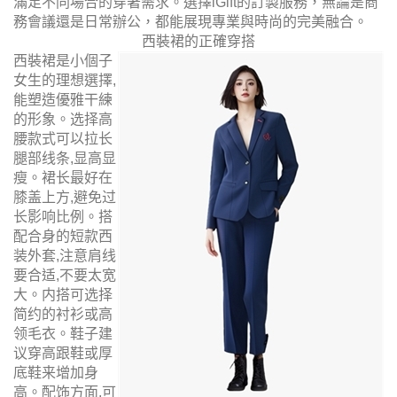
滿足不同場合的穿著需求。選擇iGift的訂製服務，無論是商
務會議還是日常辦公，都能展現專業與時尚的完美融合。
西裝裙的正確穿搭
西裝裙是小個子
女生的理想選擇,
能塑造優雅干練
的形象。选择高
腰款式可以拉长
腿部线条,显高显
瘦。裙长最好在
膝盖上方,避免过
长影响比例。搭
配合身的短款西
装外套,注意肩线
要合适,不要太宽
大。内搭可选择
简约的衬衫或高
领毛衣。鞋子建
议穿高跟鞋或厚
底鞋来增加身
高。配饰方面,可