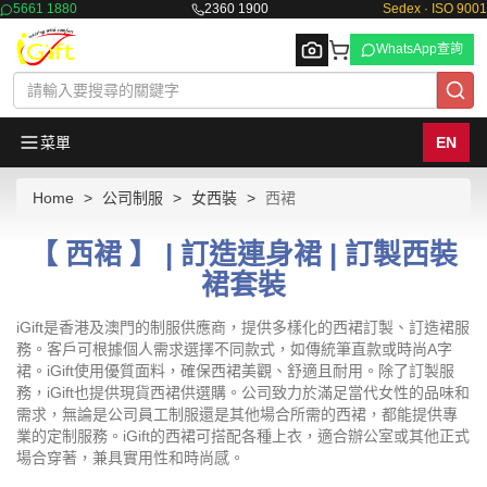
5661 1880
2360 1900
Sedex · ISO 9001
WhatsApp查詢
菜單
EN
Home
公司制服
女西裝
西裙
Browse
【 西裙 】 | 訂造連身裙 | 訂製西裝
裙套裝
iGift是香港及澳門的制服供應商，提供多樣化的西裙訂製、訂造裙服
務。客戶可根據個人需求選擇不同款式，如傳統筆直款或時尚A字
裙。iGift使用優質面料，確保西裙美觀、舒適且耐用。除了訂製服
務，iGift也提供現貨西裙供選購。公司致力於滿足當代女性的品味和
需求，無論是公司員工制服還是其他場合所需的西裙，都能提供專
業的定制服務。iGift的西裙可搭配各種上衣，適合辦公室或其他正式
場合穿著，兼具實用性和時尚感。