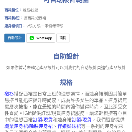
西裙腰位：
橡筋/拉鏈
西裙長/短：
長西裙/短西裙
連身裙領口：
V領/方領/一字領/吊帶領
自助設計
詢問
自助設計
如果你暫時未確定產品設計可以到我們的自助設計頁進行產品設計
規格
襯衫
搭配西裙是日常上班的理想選擇，而連身裙則因其簡單
易搭且能迅速提升時尚感，成為許多女生的單品。連身裙無
需層次披搭，能在最短的時間內讓你變得時尚，因此深受女
性喜愛。iGift提供訂製/現貨連身裙服務，讓您輕鬆擁有心目
中的理想西裙
訂製
/
現貨
和連身裙
訂製
/
現貨
，我們還會提供
職業連身裙/晚裝連身裙
、
伴娘姊妹裙
等一系列的連身裙來