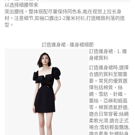
以选择细腰带来
突出腰线。整体搭配尽量保持同色系,能在视觉上拉长身
材。注意细节,如袖口露出1-2厘米衬衫,打造精致利落的造
型。
訂造連身裙 - 連身裙細節
訂造連身裙 - 1. 連
身裙質料
訂造連身裙時,選擇
合適的質料至關重
要。常見的優質選
擇包括棉質、絲
綢、雪紡、針織、
蕾絲、亞麻和緞面
等。棉質透氣舒適,
適合日常穿著;絲綢
柔軟光滑,適合正式
場合;雪紡輕盈飄逸,
適合夏季;針織貼身