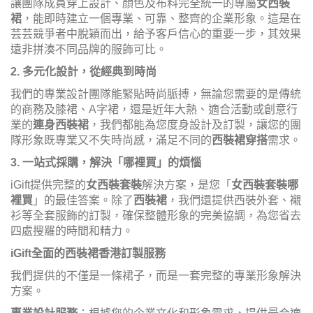
讓團隊成員穿上設計、顏色及布料完全統一的專屬
女西裝
裙
，能即時建立一個專業、可靠、整齊的企業形象。這是在
芸芸競爭者中脫穎而出，給予客戶信心的重要一步，其效果
遠非拼湊不同品牌的服飾可比。
2. 多元化設計，從經典到時尚
我們的專業設計團隊能緊貼時尚脈搏，無論您需要的是傳統
的商務及膝裙、A字裙，還是近年大熱、適合活動或創意行
業的
連身西裝裙
，我們都能為您度身設計及訂製，讓您的團
隊形象既專業又不失時尚感，滿足不同的
西裝裙穿搭
需求。
3. 一站式採購，解決「哪裡買」的煩惱
iGift提供完整的
女西裝套裝
解決方案，是您「
女西裝套裝哪
裡買
」的最佳答案。除了
西裝裙
，我們還提供西裝外套、襯
衫等全套服飾的訂製，確保整體形象的完美協調，為您省去
四處搜羅的時間和精力。
iGift全面的西裝裙香港訂製服務
我們提供的不僅是一條裙子，而是一套完整的專業形象解決
方案。