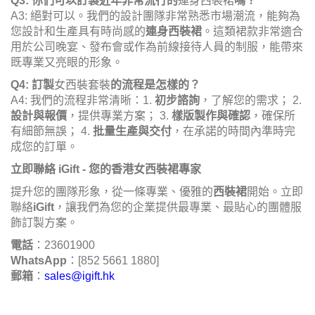
Q3: 你們可以訂製近年非常流行的
連身西裝裙
嗎？
A3: 絕對可以。我們的設計團隊非常熟悉市場潮流，能夠為
您設計和生產具有時尚感的
連身西裝裙
。這類裙款非常適合
用於公司晚宴、發布會或作為前線接待人員的制服，能帶來
既專業又亮眼的形象。
Q4: 訂製
女西裝套裝
的流程是怎樣的？
A4: 我們的流程非常清晰：1.
初步諮詢
，了解您的需求； 2.
設計與報價
，提供專業方案； 3.
樣版製作與確認
，確保所
有細節無誤； 4.
批量生產與交付
，在承諾的時間內準時完
成您的訂單。
立即聯絡 iGift - 您的香港女西裝裙專家
提升您的團隊形象，從一條專業、優雅的
西裝裙
開始。立即
聯絡
iGift
，讓我們為您的企業提供最專業、最貼心的團體服
飾訂製方案。
電話
：23601900
WhatsApp
：[852 5661 1880]
郵箱
：
sales@igift.hk