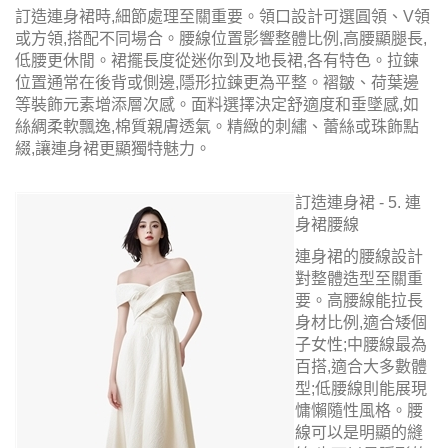
訂造連身裙時,細節處理至關重要。領口設計可選圓領、V領
或方領,搭配不同場合。腰線位置影響整體比例,高腰顯腿長,
低腰更休閒。裙擺長度從迷你到及地長裙,各有特色。拉鍊
位置通常在後背或側邊,隱形拉鍊更為平整。褶皺、荷葉邊
等裝飾元素增添層次感。面料選擇決定舒適度和垂墜感,如
絲綢柔軟飄逸,棉質親膚透氣。精緻的刺繡、蕾絲或珠飾點
綴,讓連身裙更顯獨特魅力。
訂造連身裙 - 5. 連
身裙腰線
連身裙的腰線設計
對整體造型至關重
要。高腰線能拉長
身材比例,適合矮個
子女性;中腰線最為
百搭,適合大多數體
型;低腰線則能展現
慵懶隨性風格。腰
線可以是明顯的縫