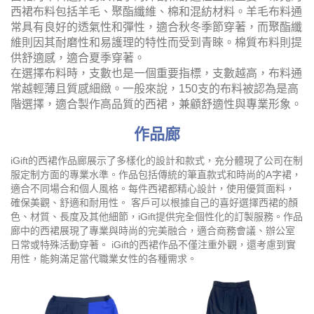
西裙布料包括羊毛、聚酯纖維、棉和混紡材料。羊毛布料通
常具有良好的透氣性和彈性，適合秋冬季節穿著，而聚酯纖
維則因其耐磨性和易護理的特性而受到青睞。棉質布料則提
供舒適感，適合夏季穿著。
在選擇布料時，支數也是一個重要指標，支數越高，布料通
常越輕薄且質感細緻。一般來說，150支的布料被認為是高
階選擇，適合製作高品質的西裙，兼顧舒適性與專業形象。
作品廊
iGift的西裙作品廊展示了多樣化的設計和款式，充分體現了公司在制
服定制方面的專業水準。作品包括傳統的筆直款式和時尚的A字裙，
適合不同場合和個人風格。每件西裙都精心設計，使用優質面料，
確保美觀、舒適和耐用性。 客戶可以根據自己的喜好選擇西裙的顏
色、材質、長度及其他細節，iGift提供完全個性化的訂製服務。作品
廊中的西裙展現了專業與時尚的完美融合，適合商務會議、辦公室
日常或特殊活動穿著。 iGift的西裙作品不僅注重外觀，還考慮到實
用性，能夠滿足當代職業女性的各種需求。