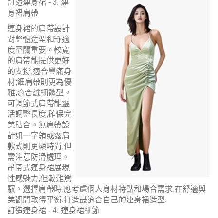
訂造連身裙 - 3. 連
身裙肩帶
連身裙的肩帶設計
對整體造型和舒適
度至關重要。較寬
的肩帶能提供更好
的支撐,適合豐滿身
材;細肩帶則更為優
雅,適合纖細體型。
可調節式肩帶能靈
活調整長度,確保完
美貼合。無肩帶設
計如一字領或露肩
款式則更顯時尚,但
需注意防滑處理。
吊帶式連身裙展現
性感魅力,但較難駕
馭。選擇肩帶時,應考慮個人身材特點和場合需求,在舒適與
美觀間取得平衡,打造最適合自己的連身裙造型.
訂造連身裙 - 4. 連身裙細節