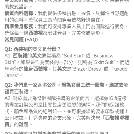
專業設計服務
：根據您的企業文化和形象需求，提供最合適
的款式設計。
優質面料選擇
：我們提供多種抗皺、透氣、具彈性且舒適耐
用的面料，確保員工長時間穿著依然舒適自在。
精準量身服務
：我們可安排專業人員上門為團隊進行度身，
確保每一條
西裝裙
都剪裁合身，完美修飾身形。
常見問題 (FAQ)
Q1: 西裝裙的
英文
是什麼？
A1:
西裝裙
的
英文
通常稱為 "Suit Skirt" 或 "Business
Skirt"。如果是作為套裝的一部分，則稱為"Skirt Suit"。而近
年流行的
連身西裝裙
，其
英文
是"Blazer Dress" 或 "Tuxedo
Dress"。
Q2: 我們是一家
香港
公司，想為女員工統一服裝，應該去
哪
裡買西裝裙？
A2: 對於需要為整個團隊採購的企業而言，選擇像iGift這樣
的專業訂製公司是比零售店更理想的選擇。我們能保證款
式、顏色和品質的絕對統一，並可根據您的要求印製或繡上
公司標誌，打造專屬的企業形象，完美解決您「
西裝裙哪裡
買
」的難題。