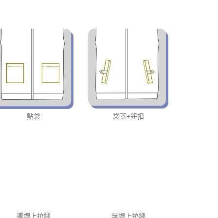
贴袋
袋蓋+鈕扣
連帽上拉鏈
無帽上拉鏈