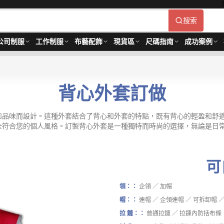
搜索
公司制服
工作制服
布藝配飾
現貨區
尺碼指南
成功案例
背心外套訂做
和品味而設計。這種外套結合了背心和外套的特點，既有背心的輕盈和舒
全符合您的個人風格。訂製背心外套是一種獨特而時尚的選擇，無論是日
！
可
領：：
企領 ／ 加帽
帽：：
連帽 ／ 企領連帽 ／ 可拆卸帽 ／
拉 鏈：：
普通拉鏈 ／ 拉鍊內防括布條