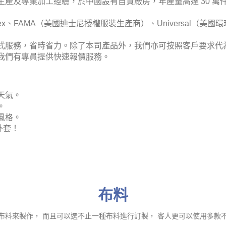
布製品生產及專業加工經驗，於中國設有自資廠房，年產量高達 30
01、Sedex、FAMA（美國迪士尼授權服裝生產商）、Univers
式服務，省時省力。除了本司產品外，我們亦可按照客戶要求代
我們有專員提供快速報價服務。
天氣。
。
風格。
外套！
布料
布料來製作， 而且可以選不止一種布料進行訂製， 客人更可以使用多款