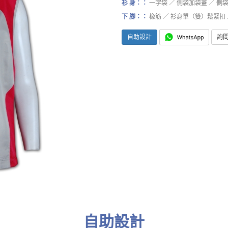
衫 身：：
一字袋 ／ 側袋加袋蓋 ／ 側
下 腳：：
橡筋 ／ 衫身單（雙）鬆緊扣 ／
自助設計
詢
自助設計