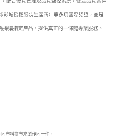
 萬件，配合優質管理及品質監控系統，使產品質素得
al（美國環球影城授權服裝生產商）等多項國際認證，並是
為採購指定產品，提供真正的一條龍專業服務。
不同布料拼布來製作同一件。