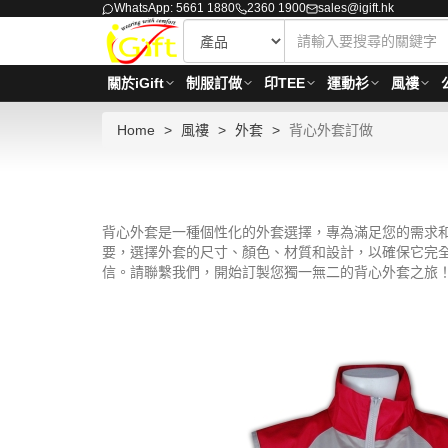
WhatsApp: 5661 1880
2360 1900
sales@igift.hk
關於iGift
制服訂做
印TEE
運動衫
風褸
Home
風褸
外套
背心外套訂做
背心外套是一種個性化的外套選擇，專為滿足您的需求
要，選擇外套的尺寸、顏色、材質和設計，以確保它完
信。請聯繫我們，開始訂製您獨一無二的背心外套之旅