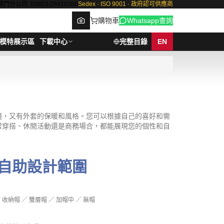
澳門分公司: 00853-28410350
Sedex · ISO 9001 · 政府認可供應商
購物車
Whatsapp查詢
模特展示區
下載中心
完整目錄
EN
Browse
適，又有外套的保暖和風格。您可以根據自己的喜好和需
常穿搭、休閒活動還是商務場合，都能展現您的個性和自
自助設計範圍
 收納帽 ／ 雙層帽 ／ 加帽中 ／ 無帽