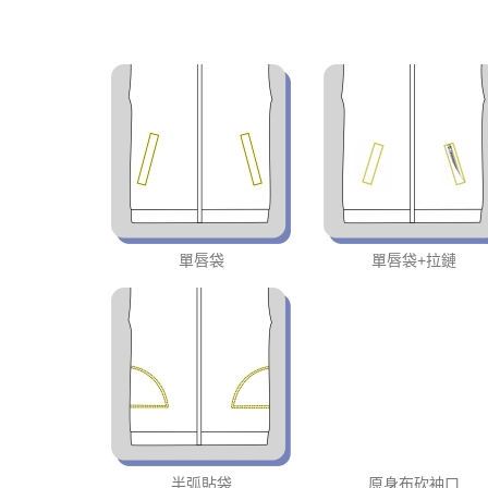
單唇袋
單唇袋+拉鏈
半弧貼袋
原身布砍袖口