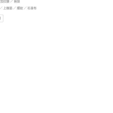
袋加拉鏈 ／ 無袋
 上橡筋 ／ 螺紋 ／ 衫身布
問