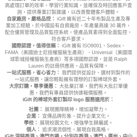
高處理訂單的效率，學習行業知識，並確保及時回應客戶查
詢，提供專業訂製建議，以改善整體客戶體驗。
自家廠房，嚴格品控：
iGift 擁有近二十年布製品生產及專
業加工經驗，於中國設有自資廠房，年產量高達 30 萬件，
配合優質管理及品質監控系統，使產品質素得到全面監控，
符合客戶要求。
國際認證，值得信賴：
iGift 擁有 ISO9001、Sedex、
FAMA（美國迪士尼授權服裝生產商）、Universal（美國環
球影城授權服裝生產商）等多項國際認證，並是 Ralph
Lauren 的註冊供應商，品質有保障。
一站式服務，省心省力：
我們提供從設計、選材到製作的
一站式服務，讓您輕鬆擁有理想的訂製棒球外套。
大宗訂購，尊享優惠：
大批量訂單，我們有大批訂單優
惠，我們有專員提供快速報價服務。
iGift 的棒球外套訂製印 logo 服務適用於：
社團：
展現團隊精神，增加凝聚力。
企業：
宣傳品牌形象，提升企業文化。
學校：
展現校園文化，增強學生歸屬感。
個人：
追求潮流個性，展現自我風格。
iGift 深耕香港、澳門市場，分別在香港、澳門、廣州、中山