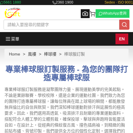
5661 1880
2360 1900
Sedex · ISO 9001
WhatsApp查詢
菜單
EN
Home
風褸
棒球䄛
棒球服訂製
Browse
專業棒球服訂製服務 - 為您的團隊打
造專屬棒球服
專業棒球服訂製服務是凝聚團隊力量、展現運動美學的完美起點。
不論是業餘聯賽、學校校隊，還是企業的運動社團，我們致力為您
的團隊打造專屬棒球服，讓每位隊員在踏上球場的瞬間，都能散發
無與倫比的自信與默契。我們深知棒球運動對排汗與延展性的極高
要求。因此，我們選用高透氣、吸濕排汗且耐磨的專業運動面料，
搭配符合人體工學的立體剪裁，確保投球、擊球與奔跑時皆能靈活
自如。在設計上，從經典的條紋復古風、撞色插肩袖，到精緻的胸
前貼布繡、背號印製，我們提供全方位的個性化定制。選擇我們的