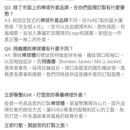
Q3: 除了市面上的棒球外套品牌，在你們這裡訂製有什麼優
勢？
A3: 與固定款式的
棒球外套品牌
不同，在iGift訂製的最大優
勢是「完全個人化」。您可以自由選擇布料、顏色搭配、剪
裁細節，並加入專屬於您團隊的Logo和圖案，創造出一件
真正獨一無二的外套。
Q4: 飛機褸和棒球褸有什麼不同？
A4: 傳統
棒球褸
的標誌性特徵是拼色袖、羅紋領口和袖口，
以及啪鈕設計。而
飛機褸
（Bomber Jacket / MA-1 Jacket）
通常是單色，採用拉鍊設計，領口為簡潔的圓形羅紋領，風
格更為軍事和硬朗。我們同時提供這兩種外套的訂製服務。
立即聯繫iGift，打造您的專屬棒球外套！
投資一件高品質的訂製
棒球褸
，是凝聚團隊向心力、提升品
牌形象的絕佳方式。讓iGift以專業的服務和匠心的工藝，為
您打造一件充滿故事與風格的經典外套。
立即行動，開啟您的訂製之旅！