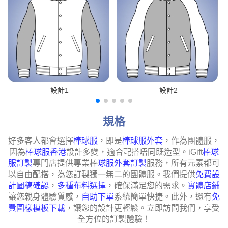
設計1
設計2
規格
好多客人都會選擇
棒球服
，即是
棒球服外套
，作為團體服，
因為
棒球服香港
設計多變，適合配搭唔同既造型。iGift
棒球
服訂製
專門店提供專業棒
球服外套訂製
服務，所有元素都可
以自由配搭，為您訂製獨一無二的團體服。我們提供
免費設
計圖稿確認
，
多種布料選擇
，確保滿足您的需求。
實體店鋪
讓您親身體驗質感，
自助下單
系統簡單快捷。此外，還有
免
費圖樣模板下載
，讓您的設計更輕鬆。立即訪問我們，享受
全方位的訂製體驗！