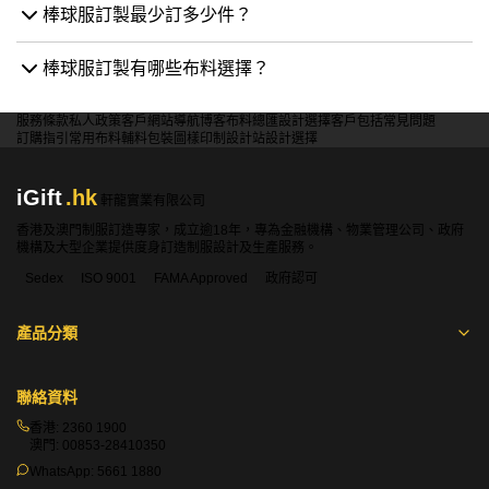
棒球服訂製最少訂多少件？
棒球服訂製有哪些布料選擇？
服務條款
私人政策
客戶
網站導航
博客
布料總匯
設計選擇
客戶包括
常見問題
訂購指引
常用布料
輔料包裝
圖樣印制
設計站
設計選擇
iGift
.hk
軒龍實業有限公司
香港及澳門制服訂造專家，成立逾18年，專為金融機構、物業管理公司、政府
機構及大型企業提供度身訂造制服設計及生產服務。
Sedex
ISO 9001
FAMA Approved
政府認可
產品分類
聯絡資料
香港:
2360 1900
澳門:
00853-28410350
WhatsApp:
5661 1880