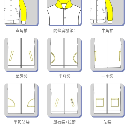
直角袖
間條扁機領4
牛角袖
單唇袋
半月袋
一字袋
半弧貼袋
單唇袋+拉鏈
貼袋