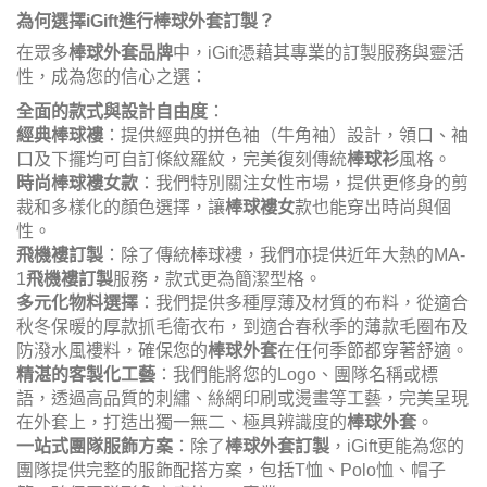
為何選擇iGift進行棒球外套訂製？
在眾多
棒球外套品牌
中，iGift憑藉其專業的訂製服務與靈活
性，成為您的信心之選：
全面的款式與設計自由度
：
經典棒球褸
：提供經典的拼色袖（牛角袖）設計，領口、袖
口及下擺均可自訂條紋羅紋，完美復刻傳統
棒球衫
風格。
時尚棒球褸女款
：我們特別關注女性市場，提供更修身的剪
裁和多樣化的顏色選擇，讓
棒球褸女
款也能穿出時尚與個
性。
飛機褸訂製
：除了傳統棒球褸，我們亦提供近年大熱的MA-
1
飛機褸訂製
服務，款式更為簡潔型格。
多元化物料選擇
：我們提供多種厚薄及材質的布料，從適合
秋冬保暖的厚款抓毛衛衣布，到適合春秋季的薄款毛圈布及
防潑水風褸料，確保您的
棒球外套
在任何季節都穿著舒適。
精湛的客製化工藝
：我們能將您的Logo、團隊名稱或標
語，透過高品質的刺繡、絲網印刷或燙畫等工藝，完美呈現
在外套上，打造出獨一無二、極具辨識度的
棒球外套
。
一站式團隊服飾方案
：除了
棒球外套訂製
，iGift更能為您的
團隊提供完整的服飾配搭方案，包括T恤、Polo恤、帽子