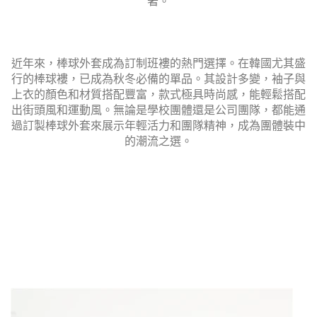
著。
近年來，棒球外套成為訂制班褸的熱門選擇。在韓國尤其盛
行的棒球褸，已成為秋冬必備的單品。其設計多變，袖子與
上衣的顏色和材質搭配豐富，款式極具時尚感，能輕鬆搭配
出街頭風和運動風。無論是學校團體還是公司團隊，都能通
過訂製棒球外套來展示年輕活力和團隊精神，成為團體裝中
的潮流之選。