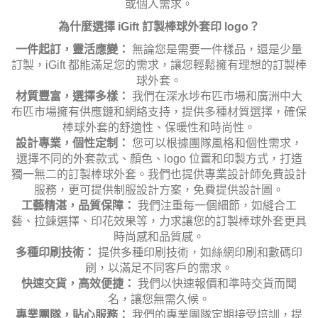
或個人需求。
為什麼選擇 iGift 訂製棒球外套印 logo？
一件起訂，靈活應變：
無論您是需要一件樣品，還是少量
訂製，iGift 都能滿足您的需求，讓您輕鬆擁有理想的訂製棒
球外套。
材質豐富，選擇多樣：
我們在深水埗布匹市場和廣洲中大
布匹市場擁有供應鏈和網絡支持，提供多種材質選擇，確保
棒球外套的舒適性、保暖性和時尚性。
設計專業，個性定制：
您可以根據團隊風格和個性需求，
選擇不同的外套款式、顏色、logo 位置和印製方式，打造
獨一無二的訂製棒球外套。我們也提供專業設計師免費設計
服務，更可提供制服設計方案，免費提供設計圖。
工藝精湛，品質保障：
我們注重每一個細節，如縫合工
藝、拉鍊選擇、印花效果等，力求讓您的訂製棒球外套更具
時尚感和品質感。
多種印刷技術：
提供多種印刷技術，如絲網印刷和數碼印
刷，以滿足不同客戶的需求。
快速交貨，高效便捷：
我們以快速報價和準時交貨而聞
名，讓您無需久候。
專業團隊，貼心服務：
我們的專業團隊定期接受培訓，提