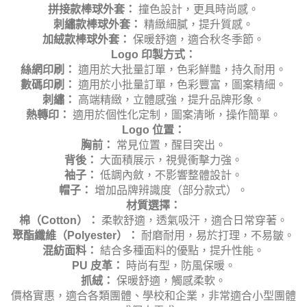
拼接款棒球外套：
撞色設計，更具時尚感。
刺繡款棒球外套：
精緻細膩，提升質感。
加絨款棒球外套：
保暖舒適，適合秋冬季節。
Logo 印製方式：
絲網印刷：
適用於大批量訂單，色彩鮮豔，持久耐用。
數碼印刷：
適用於小批量訂單，色彩豐富，圖案精細。
刺繡：
高端精緻，立體感強，提升品牌形象。
熱轉印：
適用於個性化定制，圖案清晰，操作簡單。
Logo 位置：
胸前：
常見位置，醒目突出。
背後：
大面積展示，視覺衝擊力強。
袖子：
低調內斂，不影響整體設計。
帽子：
增加品牌辨識度（部分款式）。
材質選擇：
棉（Cotton）：
柔軟舒適，透氣吸汗，適合日常穿著。
聚酯纖維（Polyester）：
耐磨耐用，易於打理，不易皺。
混紡面料：
結合多種面料的優點，提升性能。
PU 皮革：
時尚有型，防風保暖。
抓絨：
保暖舒適，觸感柔軟。
價格實惠，適合各類團體、學校和企業，非常適合小型團體