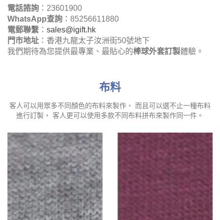
電話諮詢
：23601900
WhatsApp查詢
：85256611880
電郵聯繫
：
sales@igift.hk
門市地址
：香港九龍太子汝洲街50號地下
我們期待為您提供最專業、最貼心的
棒球外套訂製
體驗。
布料
客人可以用眾多不同顏色的布料來製作， 而且可以選不止一種布料
進行訂製， 客人更可以使用多款不同布料拼布來製作同一件。