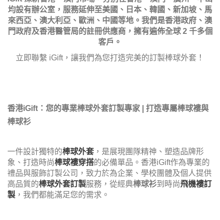
均設有辦公室，服務延伸至美國、日本、韓國、新加坡、馬
來西亞、澳大利亞、歐洲、中國等地。我們是香港政府、澳
門政府及香港醫管局的註冊供應商，擁有遍佈全球 2 千多個
客戶。
立即聯繫 iGift，讓我們為您打造完美的訂製棒球外套！
香港iGift：您的專業棒球外套訂製專家 | 打造專屬棒球褸與
棒球衫
一件設計獨特的
棒球外套
，是展現團隊精神、塑造品牌形
象、打造時尚
棒球褸穿搭
的必備單品。香港iGift作為專業的
禮品與服飾訂製公司，致力於為企業、學校團體及個人提供
高品質的
棒球外套訂製
服務，從經典
棒球衫
到時尚
飛機褸訂
製
，我們都能滿足您的需求。