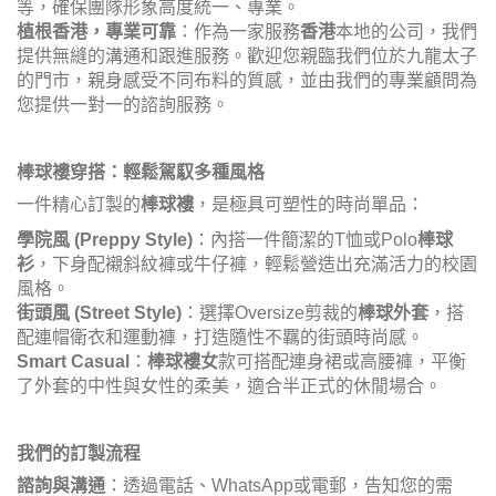
等，確保團隊形象高度統一、專業。
植根香港，專業可靠
：作為一家服務
香港
本地的公司，我們
提供無縫的溝通和跟進服務。歡迎您親臨我們位於九龍太子
的門市，親身感受不同布料的質感，並由我們的專業顧問為
您提供一對一的諮詢服務。
棒球褸穿搭：輕鬆駕馭多種風格
一件精心訂製的
棒球褸
，是極具可塑性的時尚單品：
學院風 (Preppy Style)
：內搭一件簡潔的T恤或Polo
棒球
衫
，下身配襯斜紋褲或牛仔褲，輕鬆營造出充滿活力的校園
風格。
街頭風 (Street Style)
：選擇Oversize剪裁的
棒球外套
，搭
配連帽衛衣和運動褲，打造隨性不羈的街頭時尚感。
Smart Casual
：
棒球褸女
款可搭配連身裙或高腰褲，平衡
了外套的中性與女性的柔美，適合半正式的休閒場合。
我們的訂製流程
諮詢與溝通
：透過電話、WhatsApp或電郵，告知您的需