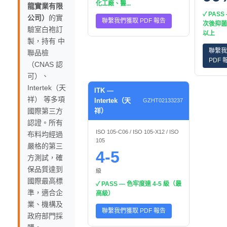
化工廠、醫...
龍實業有限
✓ PASS
公司）
的實
聯繫我們獲取 PDF 報告
次後抑菌
驗室白袍訂
以上
製，持有 中
聯繫我
聯品檢
PDF 
（CNAS 認
可）、
Intertek（天
ITK —
祥） 等多項
Intertek（天
GZHT02133237
國際第三方
祥）
認證。所有
ISO 105-C06 / ISO 105-X12 / ISO
布料均經過
105
嚴格的第三
4-5
方測試，確
保品質達到
級
國際最高標
✓ PASS — 色牢度達 4-5 級（最
準，適合企
高級）
業、機構及
聯繫我們獲取 PDF 報告
政府部門採