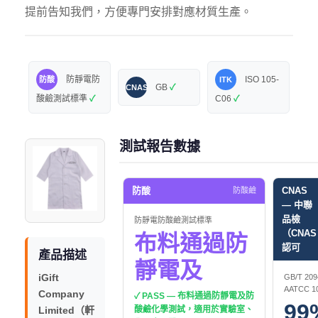
提前告知我們，方便專門安排對應材質生產。
防靜電防
ISO 105-
防酸
ITK
GB
✓
CNAS
酸鹼測試標準
✓
C06
✓
測試報告數據
防酸
CNAS
防酸鹼
— 中聯
品檢
防靜電防酸鹼測試標準
（CNAS
布料通過防
認可
產品描述
靜電及
iGift
GB/T 209
AATCC 1
Company
✓ PASS — 布料通過防靜電及防
99
Limited（軒
酸鹼化學測試，適用於實驗室、