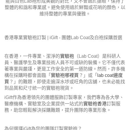
能與白色Lab袍形成美觀的對比，又不會過於搶眼，保持了
整體的和諧和專業感。避免使用過於鮮豔或花哨的顏色，以
維持整體的專業與優雅。
香港專業實驗袍訂製 | iGift - 團體Lab Coat及白袍採購首選
在香港，一件專業、潔淨的
實驗袍
（Lab Coat）是科研人
員、醫護學生及專業技術人員不可或缺的裝備。它不僅代表
著專業與嚴謹，更是工作安全的第一道防線。然而，許多機
構在採購時都會面臨「
實驗袍哪裡買
？」或「
lab coat邊度
買
？」的難題，即使走遍深水埗或旺角的店舖，也未必能找
到品質和尺寸統一的實驗袍現貨。
iGift作為香港領先的團體服飾訂製專家，我們專為各大學、
醫療機構、實驗室及企業提供一站式的
實驗袍香港
訂製服
務，助您輕鬆解決採購難題，提升團隊的專業形象。
為何選擇iGift為您的團隊訂製實驗袍？