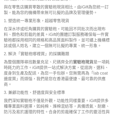
與在零售店購買零散的實驗袍現貨相比，由iGift為您統一訂
製，能為您的機構帶來無可比擬的品牌及管理優勢。
1. 塑造統一專業形象，超越零售現貨
在深水埗或旺角購買的實驗袍，可能因不同批次而出現布
料、顏色和剪裁的差異。iGift的團體訂製服務確保每一件實
驗袍都採用相同的規格和高品質面料製作，並可繡上機構標
誌或個人姓名，建立一個無可比擬的專業、統一形象。
2. 解決「實驗袍哪裡買」的採購難題
為整個團隊尋找數量充足、尺碼齊全的
實驗袍現貨
是一項耗
時耗力的工作。iGift提供一站式解決方案，從諮詢、選料、
度身到生產及配送，為您一手包辦。您無需再為「lab coat
邊度買」而煩惱，我們是您在香港最便捷、最可靠的供應
商。
3. 兼顧功能性、舒適度與安全標準
我們深知實驗袍不僅是外觀，功能性同樣重要。iGift提供多
種專業面料選擇，如純棉、滌棉混紡等，具備透氣、耐磨、
防污及易於護理的特性。合身的剪裁確保了工作的靈活性與