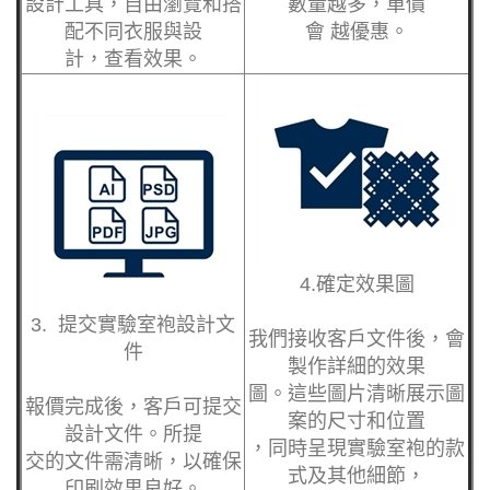
設計工具，自由瀏覽
和搭
數量越多，單價
配不同衣服與設
會 越優惠。
計，查看效果。
4.確定效果圖
3. 提交實驗室袍設計文
我們接收客戶文件後
，會
件
製作詳細的效果
圖。這些圖片清晰展
示圖
報價完成後，客戶可
提交
案的尺寸和位置
設計文件。所提
，同時呈現實驗室袍
的款
交的文件需清晰，以
確保
式及其他細節，
印刷效果良好。