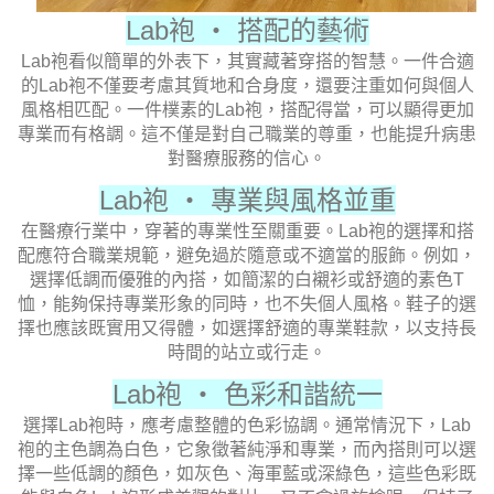
Lab袍 ‧ 搭配的藝術
Lab袍看似簡單的外表下，其實藏著穿搭的智慧。一件合適
的Lab袍不僅要考慮其質地和合身度，還要注重如何與個人
風格相匹配。一件樸素的Lab袍，搭配得當，可以顯得更加
專業而有格調。這不僅是對自己職業的尊重，也能提升病患
對醫療服務的信心。
Lab袍 ‧ 專業與風格並重
在醫療行業中，穿著的專業性至關重要。Lab袍的選擇和搭
配應符合職業規範，避免過於隨意或不適當的服飾。例如，
選擇低調而優雅的內搭，如簡潔的白襯衫或舒適的素色T
恤，能夠保持專業形象的同時，也不失個人風格。鞋子的選
擇也應該既實用又得體，如選擇舒適的專業鞋款，以支持長
時間的站立或行走。
Lab袍 ‧ 色彩和諧統一
選擇Lab袍時，應考慮整體的色彩協調。通常情況下，Lab
袍的主色調為白色，它象徵著純淨和專業，而內搭則可以選
擇一些低調的顏色，如灰色、海軍藍或深綠色，這些色彩既