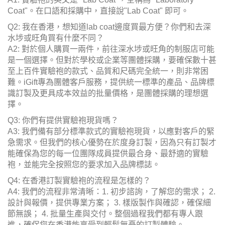
Coat"。在口語和採購中，直接說"Lab Coat" 即可。
Q2: 我在香港，想知道lab coat邊度買最方便？你們和去深
水埗或旺角買有什麼不同？
A2: 對於個人購買一兩件，前往深水埗或旺角的制服店可能
是一個選擇。但對於學校或企業等團體採購，要確保數十甚
至上百件實驗袍的款式、品質和尺碼完全統一，則非常困
難。iGift專為團體客戶服務，提供統一標準的產品、品牌標
識訂製及更具成本效益的批量價格，是團體採購的理想選
擇。
Q3: 你們有提供實驗袍現貨嗎？
A3: 我們備有部分標準款式的實驗袍現貨，以應對客戶的緊
急需求。但我們的核心優勢在於度身訂製，因為只有訂製才
能確保為您的每一位團隊成員提供最合身、最舒適的實驗
袍，並能完全按照您的要求加入品牌標誌。
Q4: 在香港訂製實驗袍的流程是怎樣的？
A4: 我們的流程非常清晰：1. 初步諮詢，了解您的需求； 2.
設計與報價，提供專業方案； 3. 樣版製作與確認，確保細
節無誤； 4. 批量生產與交付。整個過程我們都有專人跟
進，確保您在香港能享受到輕鬆無憂的訂製體驗。