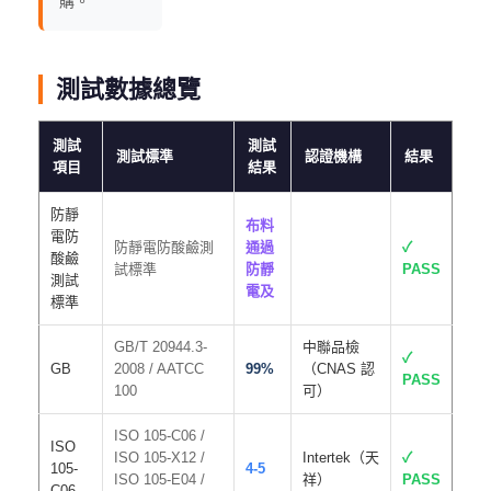
購。
測試數據總覽
測試
測試
測試標準
認證機構
結果
項目
結果
防靜
布料
電防
防靜電防酸鹼測
通過
✓
酸鹼
試標準
防靜
PASS
測試
電及
標準
GB/T 20944.3-
中聯品檢
✓
GB
2008 / AATCC
99%
（CNAS 認
PASS
100
可）
ISO 105-C06 /
ISO
ISO 105-X12 /
Intertek（天
✓
105-
4-5
ISO 105-E04 /
祥）
PASS
C06