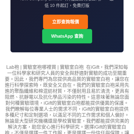
低 10 件起訂，免費打版
立即查詢報價
WhatsApp 查詢
Lab袍 | 實驗室袍哪裡買 | 實驗室白袍 在iGift，我們深知每
一位科學家和研究人員的安全與舒適對實驗的成功至關重
要。因此，我們專門為您提供高品質的實驗室白袍，讓您在
進行科學探索時，既安全又自在。我們的實驗室白袍采用先
進的聚酯纖維和棉混紡材質，不僅耐用且易於清洗，更具有
阻燃、抗靜電以及抗化學品污染的特性。這意味著無論您面
對何種實驗環境，iGift的實驗室白袍都能提供優異的保護。
我們瞭解每位專業人士的需求不同，iGift的實驗室白袍提供
多種尺寸和定制選項，以滿足不同的工作需求和個人偏好。
無論是大型研究機構還是學校實驗室，我們都能提供完美的
解決方案，助您安心進行科學研究。選擇iGift的實驗室白
袍，不僅是選擇一件工作服，更是選擇一份信任與保障。讓