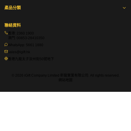
產品分類
聯絡資料
香港:
2360 1900
澳門:
00853-28410350
WhatsApp:
5661 1880
sales@igift.hk
香港九龍太子汝州街50號地下
© 2026 iGift Company Limited 軒龍實業有限公司. All rights reserved.
網站地圖