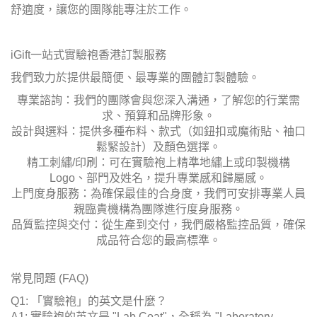
舒適度，讓您的團隊能專注於工作。
iGift一站式實驗袍香港訂製服務
我們致力於提供最簡便、最專業的團體訂製體驗。
專業諮詢：我們的團隊會與您深入溝通，了解您的行業需
求、預算和品牌形象。
設計與選料：提供多種布料、款式（如鈕扣或魔術貼、袖口
鬆緊設計）及顏色選擇。
精工刺繡/印刷：可在實驗袍上精準地繡上或印製機構
Logo、部門及姓名，提升專業感和歸屬感。
上門度身服務：為確保最佳的合身度，我們可安排專業人員
親臨貴機構為團隊進行度身服務。
品質監控與交付：從生產到交付，我們嚴格監控品質，確保
成品符合您的最高標準。
常見問題 (FAQ)
Q1: 「實驗袍」的英文是什麼？
A1: 實驗袍的英文是 "Lab Coat"，全稱為 "Laboratory