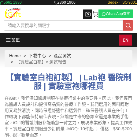
5661 1880
2360 1900
Sedex · ISO 9001
WhatsApp查詢
菜單
EN
Home
下載中心
產品測試
Browse
【實驗室白袍】x 測試報告
【實驗室白袍訂製】 | Lab袍 醫院制
服 | 實驗室袍哪裡買
在iGift，我們深知醫護制服在醫療行業中的重要性。因此，我們專門
為醫護人員設計和提供高品質的醫療工作服。我們選用的面料既耐
用又易於清洗，同時保證舒適性和透氣性，確保醫護人員在任何工
作環境下都能保持最佳表現。無論是忙碌的急診室還是專業的手術
室，iGift的醫護制服都能助您一臂之力，展現專業形象，提高工作效
率。實驗室白袍制服最少訂購量 -MOQ: 10件起 ； 價格：$50-$200
/件, 視乎數量而定。