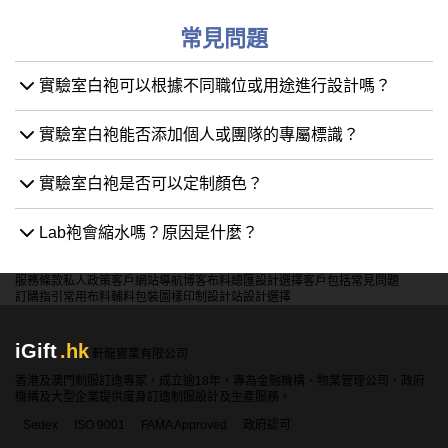
常見問題
實驗室白袍可以根據不同職位或用途進行設計嗎？
實驗室白袍能否添加個人或團隊的專屬標識？
實驗室白袍是否可以定制顏色？
Lab袍會縮水嗎？原因是什麼？
服務條款
私人政策
客戶
網站導航
博客
布料總匯
設計選擇
客戶包括
常見問題
訂購指引
常用布料
輔料包裝
圖樣印制
設計站
設計選擇
iGift
.hk
軒龍實業有限公司
香港及澳門制服訂造專家，成立逾18年，專為金融機構、物業管理公司、政府
機構及大型企業提供度身訂造制服設計及生產服務。
Sedex
ISO 9001
FAMA Approved
政府認可