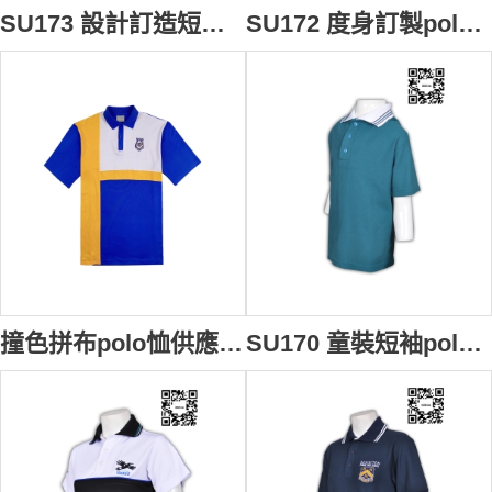
SU173 設計訂造短袖polo恤 領位Logo印製polo恤 短袖校服運動polo恤 短袖polo恤公司
SU172 度身訂製polo衫 團體繡花polo衫設計 校服款式polo衫 polo衫配搭配 polo衫網站
撞色拼布polo恤供應訂購 學校Logo繡花polo恤款式選擇 時尚polo恤專業定製 polo恤廠家 澳洲 高校 SU171
SU170 童裝短袖polo恤 在線訂購 兒童polo訂做 校服款式polo恤 團體運動polo恤 polo恤生產商