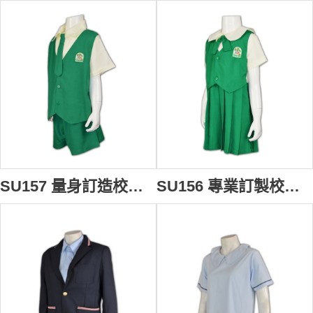
SU157 量身訂造校服 設計校服款式 印製logo校服制服 訂製校服制服公司
SU156 專業訂製校服 訂製小學校服制服 設計校服款式 訂購校服專門店公司