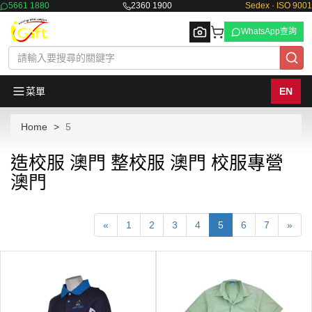
5661 1880
2360 1900
Sedex · ISO 9001
WhatsApp查詢
菜單
EN
Home
5
Browse
造校服 澳門 整校服 澳門 校服專營
澳門
«
1
2
3
4
5
6
7
»