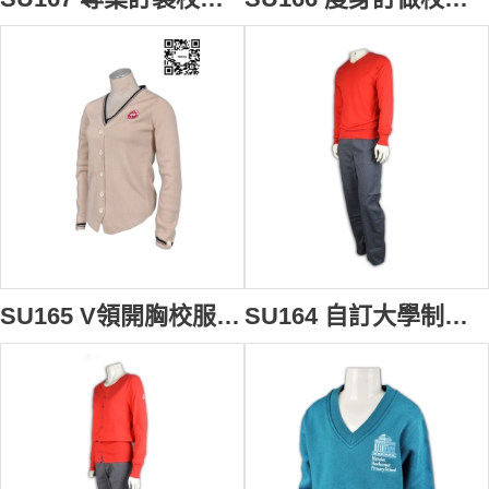
SU165 V領開胸校服冷外套 定製 團體繡花Logo冷外套 冷外套配搭 冷外套專門店
SU164 自訂大學制服搭配 印製logo校服 訂製校服款式 訂購團體制服 校服專門店