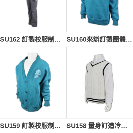
SU162 訂製校服制服 自訂大學校服套裝 獨家設計校服款式 制服生產商
SU160來辦訂製團體班衫制服 量身訂造小學團體班衫 訂購團體班衫 訂製團體班衫專門店
SU159 訂製校服制服 訂購小學外套制服 量身訂造校服 自訂校服供應商HK
SU158 量身訂造冷背心校服 專造針織背心制服 訂製制服專門店公司