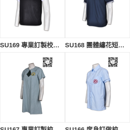
SU169 專業訂製校服樣式短袖polo恤 撞色拼接短袖polo恤 個性袖位繡花polo恤 短袖polo恤香港公司
SU168 團體繡花短袖polo衫 度身訂製 校服款式polo衫 短袖polo衫選擇 短袖polo衫專門店
SU167 專業訂製校服裙 團體學校單裙 中小學制服設計訂造 校服在線訂購
SU166 度身訂做校服恤衫 翻領恤衫設計選擇 胸袋繡花Logo恤衫 校服恤衫專門店