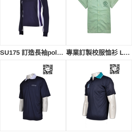
SU175 訂造長袖polo恤繡花校服款式polo恤 拼接撞色polo恤 校服polo恤公司
專業訂製校服恤衫 Logo繡花款式校服恤衫 校服造型選擇 校服恤衫專門店 伊斯蘭 SU174