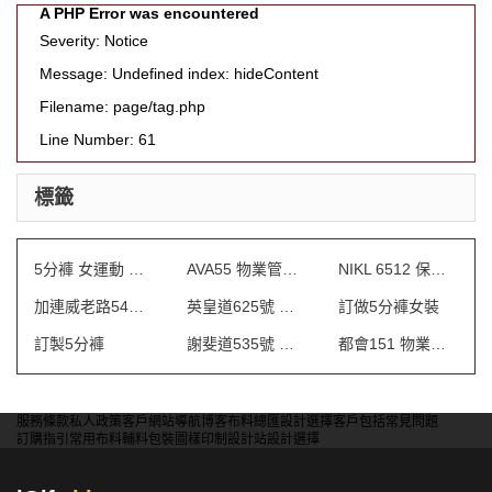
A PHP Error was encountered
Severity: Notice
Message: Undefined index: hideContent
Filename: page/tag.php
Line Number: 61
標籤
5分褲 女運動 訂做
AVA55 物業管理會所制服
NIKL 6512 保安制服
加連威老路54號 制服
英皇道625號 保安制服
訂做5分褲女裝
訂製5分褲
謝斐道535號 保安制服
都會151 物業管理會所制服
服務條款
私人政策
客戶
網站導航
博客
布料總匯
設計選擇
客戶包括
常見問題
訂購指引
常用布料
輔料包裝
圖樣印制
設計站
設計選擇